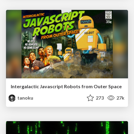
Intergalactic Javascript Robots from Outer Space
tanoku
273
27k