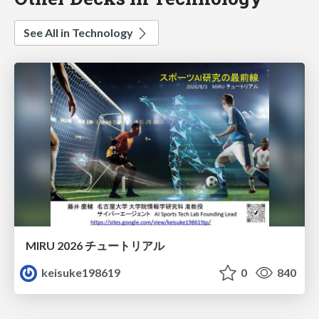
See All in Technology
MIRU 2026 チュートリアル
keisuke198619
0
840