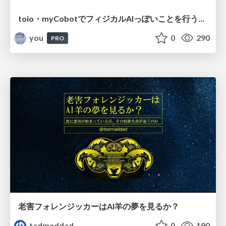
toio・myCobotでフィジカルAIっぽいことを行うための検討（とりあえず調査） / フィジカルAI LT（IoTLTによる開催）
you
0
290
PRO
老害フォレンジッカーはAI羊の夢を見るか？
tadmaddad
0
190