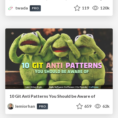
twada
119
120k
PRO
10 Git Anti Patterns You Should be Aware of
lemiorhan
659
62k
PRO