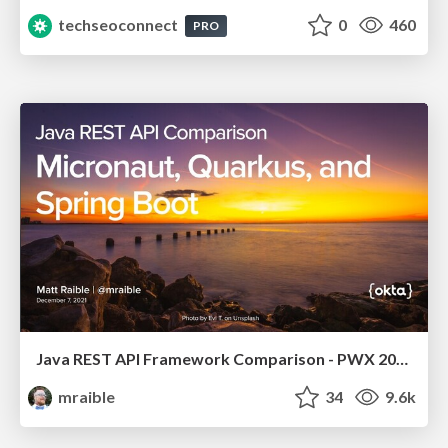
techseoconnect
0
460
PRO
Java REST API Framework Comparison - PWX 2021
mraible
34
9.6k