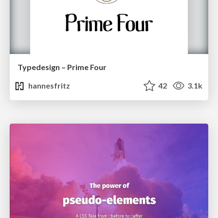
Typedesign – Prime Four
hannesfritz
42
3.1k