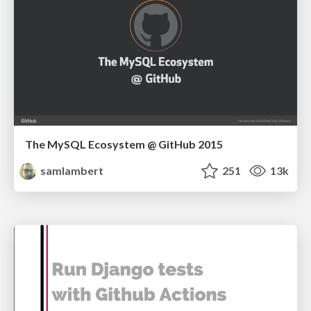
The MySQL Ecosystem @ GitHub 2015
samlambert
251
13k