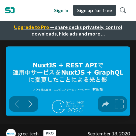
Sign in
Sign up for free
Upgrade to Pro
— share decks privately, control
downloads, hide ads and more …
gree_tech
September 18, 2020
PRO