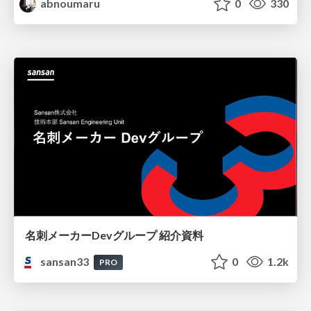
abnoumaru
0
330
名刺メーカーDevグループ 紹介資料
sansan33
0
1.2k
PRO