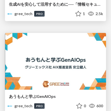
生成AIを安心して活用するために──「情報セキュリティガイドライン」策定とポイント
gree_tech
1
2.5k
PRO
あうもんと学ぶGenAIOps
gree_tech
0
600
PRO