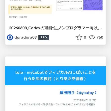
20260608_Codexの可能性_ノンプログラマー向け_大城追記
doradora09
0
760
PRO