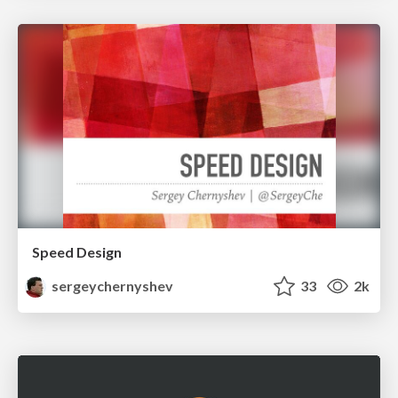
Speed Design
sergeychernyshev
33
2k