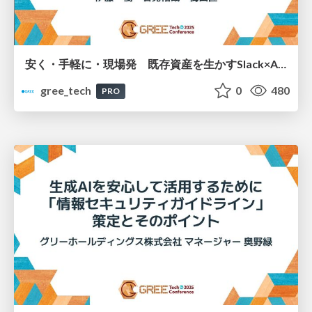
安く・手軽に・現場発 既存資産を生かすSlack×AI検索Botの作り方
gree_tech
0
480
PRO