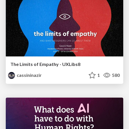
The Limits of Empathy - UXLibs8
cassininazir
1
580