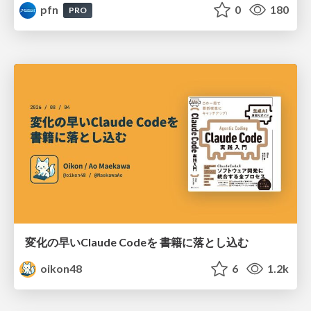
pfn
0
180
PRO
変化の早いClaude Codeを 書籍に落とし込む
oikon48
6
1.2k