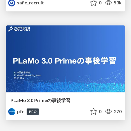
safie_recruit
0
53k
PLaMo 3.0 Primeの事後学習
pfn
0
270
PRO