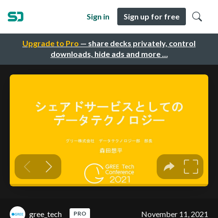
Sign in
Sign up for free
Upgrade to Pro
— share decks privately, control
downloads, hide ads and more …
gree_tech
November 11, 2021
PRO