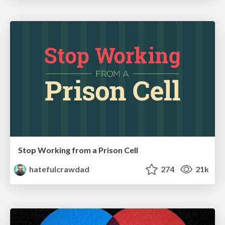
Stop Working from a Prison Cell
hatefulcrawdad
274
21k