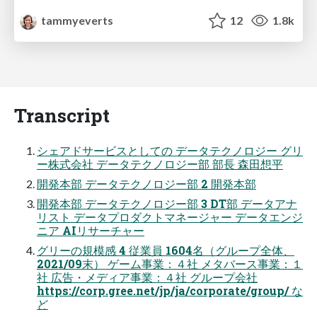
tammyeverts
12
1.8k
Transcript
シェアドサービスとしての データテクノロジー グリ
ー株式会社 データテクノロジー部 部長 森田想平
開発本部 データテクノロジー部 2 開発本部
開発本部 データテクノロジー部 3 DT部 データアナ
リスト データプロダクトマネージャー データエンジ
ニア AIリサーチャー
グリーの規模感 4 従業員 1604名（グループ全体、
2021/09末） ゲーム事業：４社 メタバース事業：１
社 広告・メディア事業：４社 グループ会社
https://corp.gree.net/jp/ja/corporate/group/ な
ど