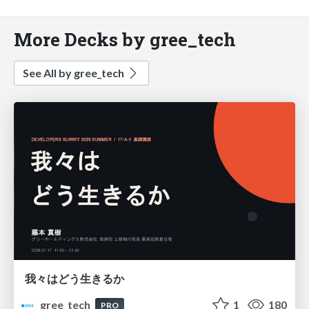
More Decks by gree_tech
See All by gree_tech
我々はどう生きるか
gree_tech
1
180
PRO