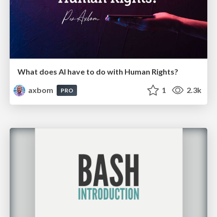
What does AI have to do with Human Rights?
axbom
1
2.3k
PRO