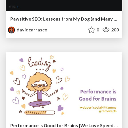
Pawsitive SEO: Lessons from My Dog (and Many Mistakes) on Thriving as a Consultant in the Age of AI
davidcarrasco
0
200
Performance Is Good for Brains [We Love Speed 2024]