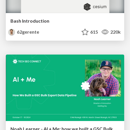
Bash Introduction
62gerente
615
220k
Noah Learner - AI + Me: how we built a GSC Bulk Export data pipeline