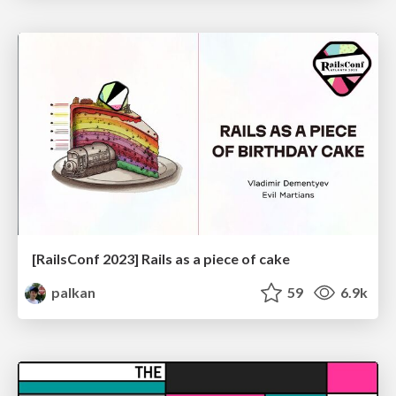
[RailsConf 2023] Rails as a piece of cake
palkan
59
6.9k