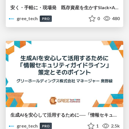
安く・手軽に・現場発 既存資産を生かすSlack×AI検索Botの作り方
gree_tech
0
480
PRO
生成AIを安心して活用するために──「情報セキュリティガイドライン」策定とポイント
gree_tech
1
2.5k
PRO