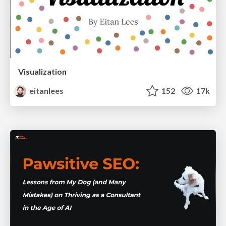
Visualization
eitanlees
152
17k