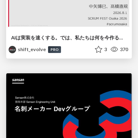
AIは実装を速くする。では、私たちは何を今作るべきか？－立場を越えてリリースに向き合ったチーム開発の実践 / 20260801 Hiromi Nakaya and Naoki Takahashi
shift_evolve
3
370
PRO