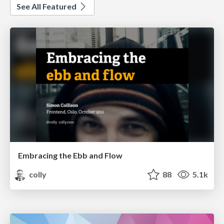
See All Featured
Embracing the Ebb and Flow
colly
88
5.1k