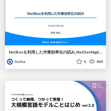
NetBoxを利用した作業効率化の試み_NetDevNight4
tnoha
0
460