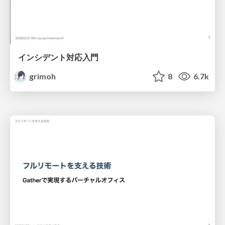
インシデント対応入門
grimoh
8
6.7k