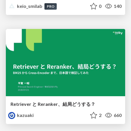
keio_smilab
0
140
PRO
Retriever と Reranker、結局どうする？
kazuaki
2
660