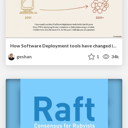
How Software Deployment tools have changed in the past 20 years
geshan
1
34k