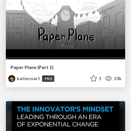
Paper Plane (Part 1)
katiecoart
1
10k
PRO