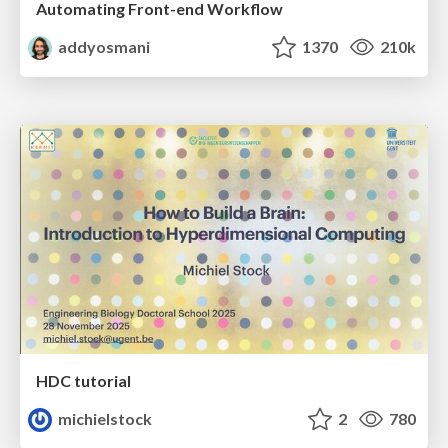
Automating Front-end Workflow
addyosmani
1370
210k
HDC tutorial
michielstock
2
780