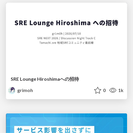
SRE Lounge Hiroshimaへの招待
grimoh
0
1k