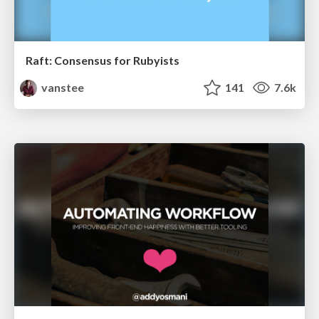
Raft: Consensus for Rubyists
vanstee
141
7.6k