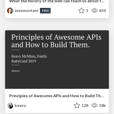
What the history of the web can teach us about the future of AI
inesmontani
1
650
PRO
Principles of Awesome APIs and How to Build Them.
keavy
128
18k