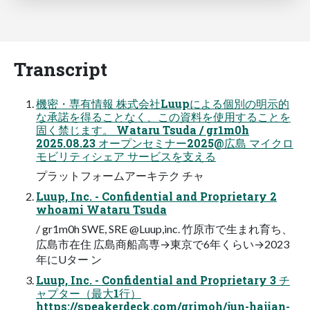
Transcript
機密・専有情報 株式会社Luupによる個別の明示的
な承諾を得ることなく、この資料を使用することを
固く禁じます。 Wataru Tsuda / gr1m0h
2025.08.23 オープンセミナー2025@広島 マイクロ
モビリティシェア サービスを支える
プラットフォームアーキテク チャ
Luup, Inc. - Confidential and Proprietary 2
whoami Wataru Tsuda
/ gr1m0h SWE, SRE @Luup,inc. 竹原市で生まれ育ち、
広島市在住 広島商船高専→東京で6年くらい→2023
年にUター ン
Luup, Inc. - Confidential and Proprietary 3 チ
ャプター（最大1行）
https://speakerdeck.com/grimoh/jun-hajian-