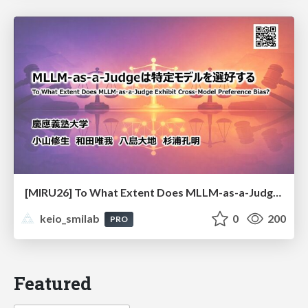
[MIRU26] To What Extent Does MLLM-as-a-Judge Exhibit Cross-Model Preference Bias?
keio_smilab
0
200
PRO
Featured