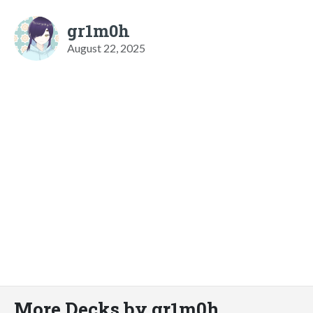
gr1m0h
August 22, 2025
More Decks by gr1m0h