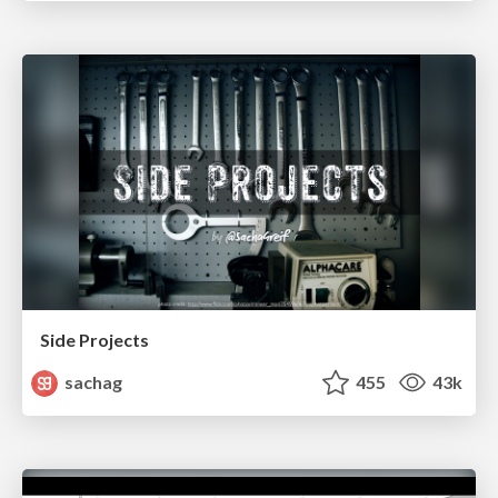
Side Projects
sachag
455
43k