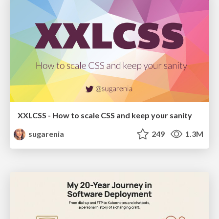
XXLCSS - How to scale CSS and keep your sanity
sugarenia
249
1.3M