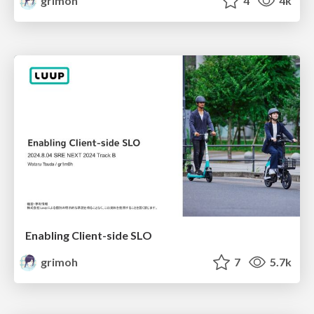
grimoh
4
4k
Enabling Client-side SLO
grimoh
7
5.7k