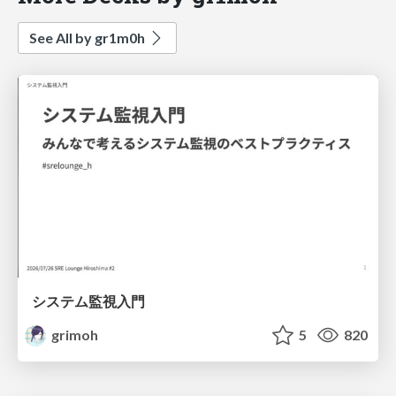
See All by gr1m0h
システム監視入門
grimoh
5
820