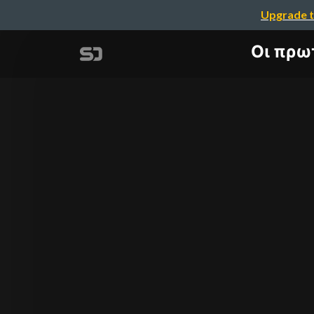
Upgrade t
Οι πρω