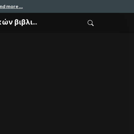
and more …
ν βιβλι...