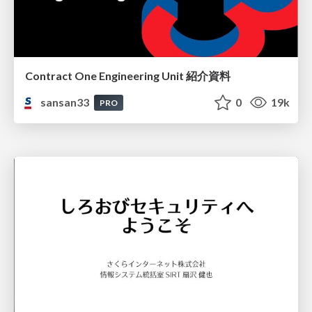
Contract One Engineering Unit 紹介資料
sansan33
0
19k
PRO