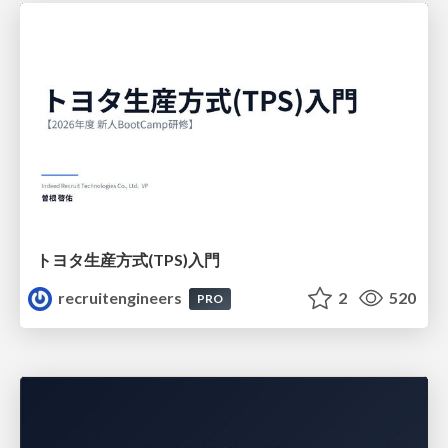
トヨタ⽣産⽅式(TPS)⼊⾨
recruitengineers
2
520
PRO