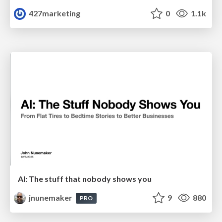
427marketing
0
1.1k
AI: The stuff that nobody shows you
jnunemaker
9
880
PRO