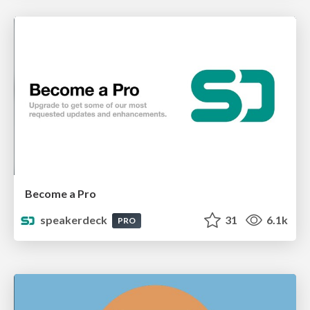
Become a Pro
speakerdeck
31
6.1k
PRO