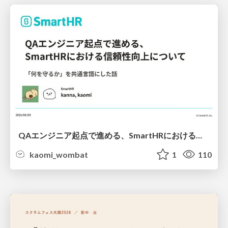
QAエンジニア起点で進める、SmartHRにおける信頼性向上について
kaomi_wombat
1
110