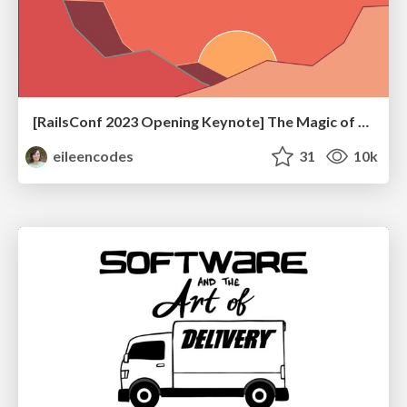
[RailsConf 2023 Opening Keynote] The Magic of Rails
eileencodes
31
10k