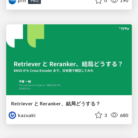
pfn
0
190
PRO
Retriever と Reranker、結局どうする？
kazuaki
3
680