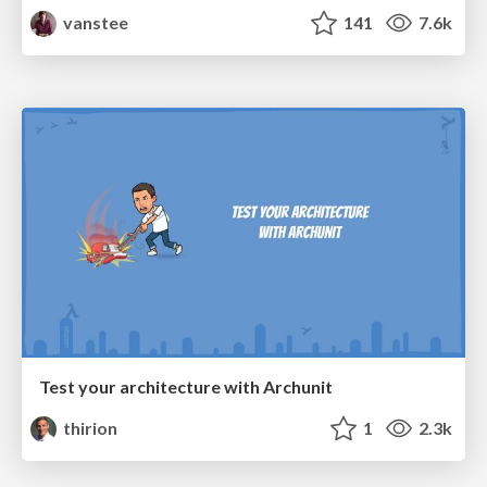
vanstee
141
7.6k
Test your architecture with Archunit
thirion
1
2.3k