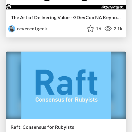
The Art of Delivering Value - GDevCon NA Keynote
reverentgeek
16
2.1k
Raft: Consensus for Rubyists