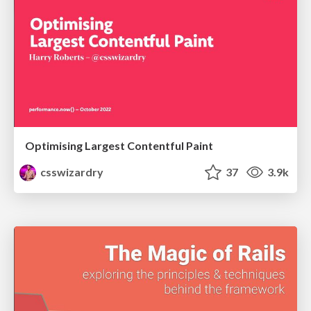
Optimising Largest Contentful Paint
csswizardry
37
3.9k