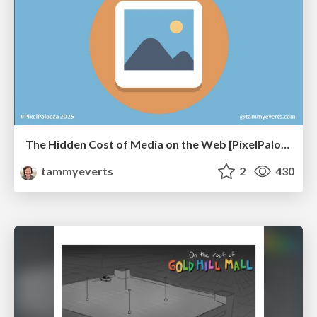
The Hidden Cost of Media on the Web [PixelPalooza 2025]
tammyeverts
2
430