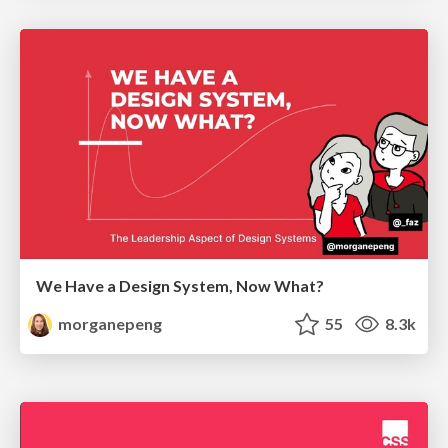
We Have a Design System, Now What?
morganepeng
55
8.3k