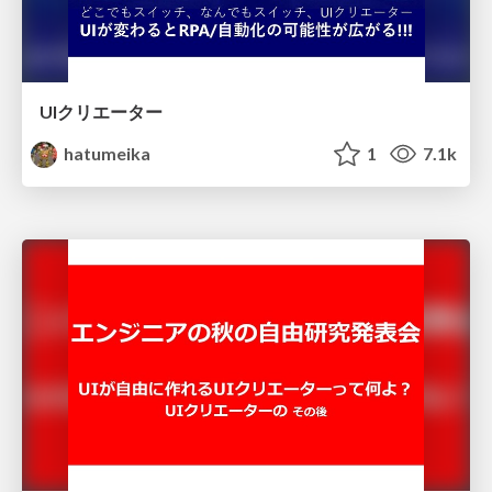
UIクリエーター
hatumeika
1
7.1k