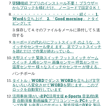
USB接続 アプリのインストール不要！ ブラウザー
からブロックを積むだけ。 ノーコードで設定ＯＫ！
・・・・・ ・・・・・ ・・・・・ ・・続く・・ 1.
Wordを立ち上げ、 2. 「Good morning」 とタイ
ピングして
3. 保存して 4. そのファイルをメールに添付して 5. 送
信する
キーボードの代わりにフットスイッチ のような、ス
イッチやセンサーも使え ます。 足でフットスイッチ
を踏むだけ で作業が終わっている。
大型スイッチ 緊急スイッチ フットスイッチ ゲーム
スイッチ 人感センサー 画像センサー 呼気センサー
温度センサー 様々なスイッチやセンサー が使える。
パンチボール
タイトル：WORDでダンス WORDを立ち上げ文字
をいろいろ変化させてWORDを閉じます。 このブ
ロックを自動実行しています
活用事例 障がい者PC活用支援 e-Sports 音楽/効果
音 自動演奏 動画編集アプリコンソール PCキッティ
ング作業 お年寄りのサポート 製造現場のDX化 製品