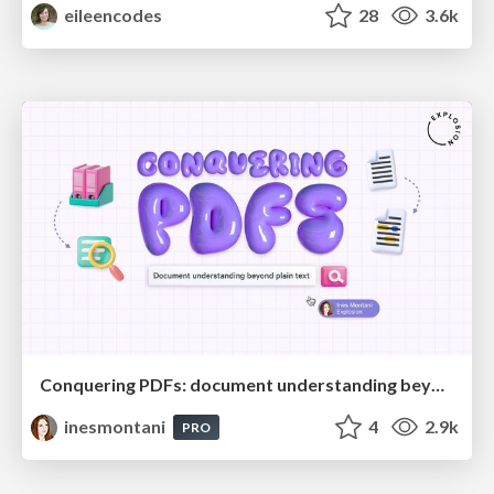
eileencodes
28
3.6k
Conquering PDFs: document understanding beyond plain text
inesmontani
4
2.9k
PRO