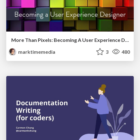
More Than Pixels: Becoming A User Experience Designer
marktimemedia
3
480