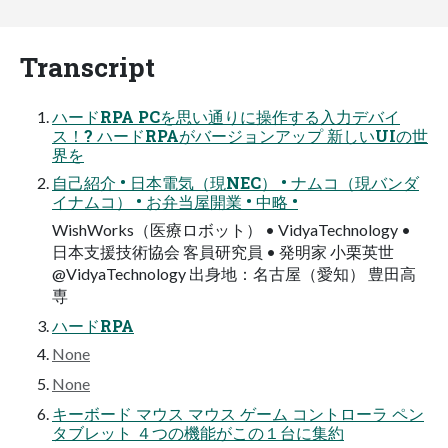
Transcript
ハードRPA PCを思い通りに操作する入力デバイ
ス！? ハードRPAがバージョンアップ 新しいUIの世
界を
自己紹介 • 日本電気（現NEC） • ナムコ（現バンダ
イナムコ） • お弁当屋開業 • 中略 •
WishWorks（医療ロボット） • VidyaTechnology •
日本支援技術協会 客員研究員 • 発明家 小栗英世
@VidyaTechnology 出身地：名古屋（愛知） 豊田高
専
ハードRPA
None
None
キーボード マウス マウス ゲーム コントローラ ペン
タブレット ４つの機能がこの１台に集約