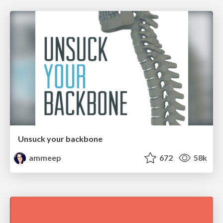
Unsuck your backbone
ammeep
672
58k