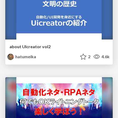
about UIcreator vol2
hatumeika
2
4.6k