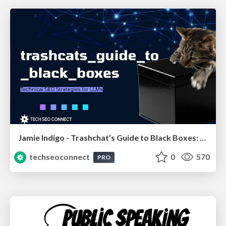
Jamie Indigo - Trashchat’s Guide to Black Boxes: Technical SEO Tactics for LLMs
techseoconnect
0
570
PRO