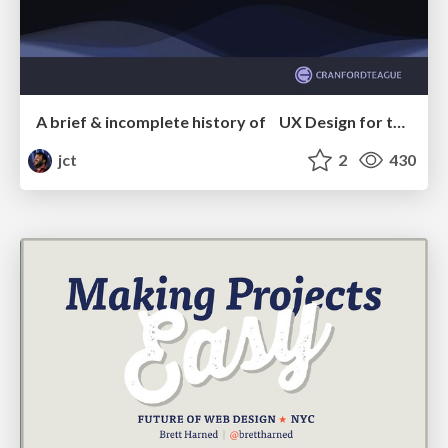
A brief & incomplete history of UX Design for the World Wide Web: 1989–2019
jct
2
430