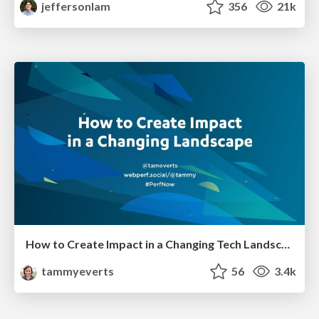
jeffersonlam
356
21k
How to Create Impact in a Changing Tech Landscape [PerfNow 2023]
tammyeverts
56
3.4k