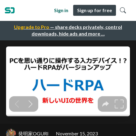
Sign in
Sign up for free
Upgrade to Pro
— share decks privately, control
downloads, hide ads and more …
発明家OGURI
November 15, 2023