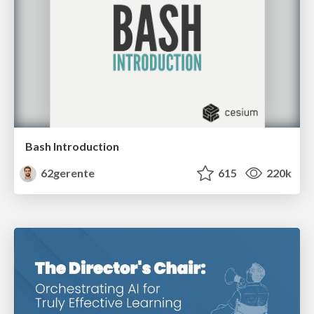
Bash Introduction
62gerente
615
220k