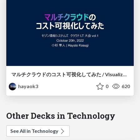
マルチクラウドのコスト可視化してみた / Visualize Multi-Cloud Costs with Vantage
hayaok3
0
620
Other Decks in Technology
See All in Technology