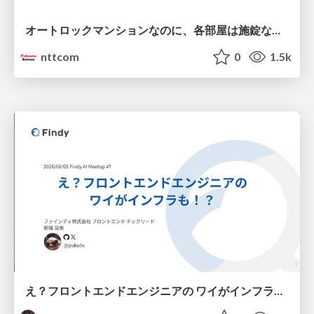
オートロックマンションなのに、各部屋は施錠なし！？ 攻撃者が組織内ネットワークで大暴れする理由 / The Front Door Is Locked, but the Rooms Are Wide Open: Why Attackers Move Freely Inside Enterprise Networks
nttcom
0
1.5k
え？フロントエンドエンジニアの ワイがインフラも！？