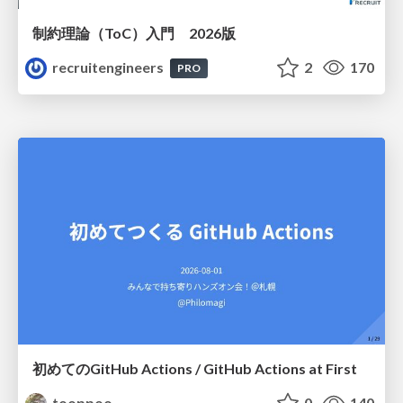
制約理論（ToC）入門 2026版
recruitengineers
2
170
PRO
初めてのGitHub Actions / GitHub Actions at First
tooppoo
0
140