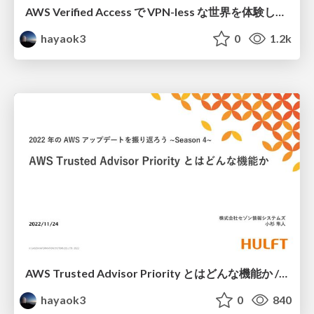
AWS Verified Access で VPN-less な世界を体験してみた / The world of VPN-less with AWS Verified Access
hayaok3
0
1.2k
AWS Trusted Advisor Priority とはどんな機能か / What is AWS Trusted Advisor Priority?
hayaok3
0
840