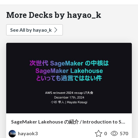
More Decks by hayao_k
See All by hayao_k
SageMaker Lakehouse の紹介 / Introduction to SageMaker Lakehouse
hayaok3
0
570