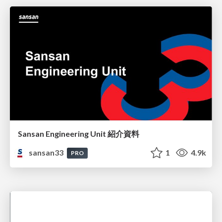
Sansan Engineering Unit 紹介資料
sansan33
1
4.9k
PRO