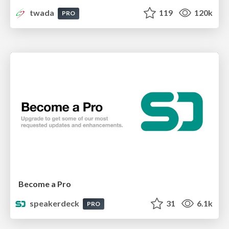
twada
119
120k
PRO
Become a Pro
speakerdeck
31
6.1k
PRO