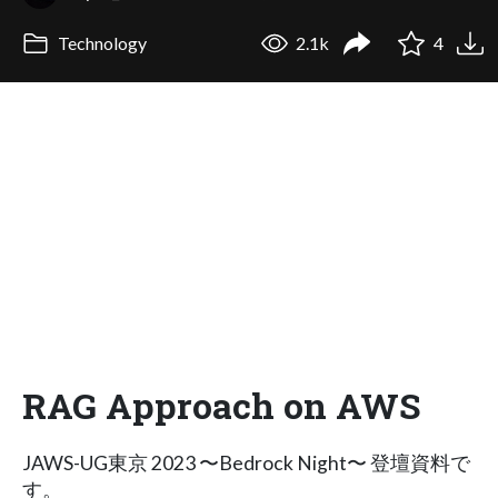
Technology
2.1k
4
RAG Approach on AWS
JAWS-UG東京 2023 〜Bedrock Night〜 登壇資料で
す。