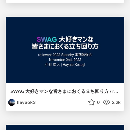
SWAG 大好きマンな皆さまにおくる立ち回り方 / re:Invent 2022 Standby
hayaok3
0
2.2k