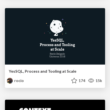
YesSQL, Process and Tooling at Scale
rocio
174
15k