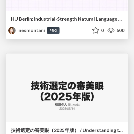
HU Berlin: Industrial-Strength Natural Language Processing with spaCy and Prodigy
inesmontani
0
600
PRO
技術選定の審美眼（2025年版） / Understanding the Spiral of Technologies 2025 edition