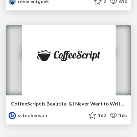
reverentgeek
2
610
CoffeeScript is Beautiful & I Never Want to Write Plain JavaScript Again
sstephenson
162
16k