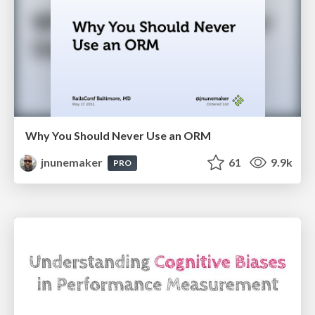
Why You Should Never Use an ORM
jnunemaker
61
9.9k
PRO