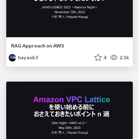
RAG Approach on AWS
hayaok3
4
2.1k