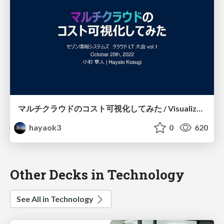
マルチクラウドのコスト可視化してみた / Visualize Multi-Cloud Costs with Vantage
hayaok3
0
620
Other Decks in Technology
See All in Technology