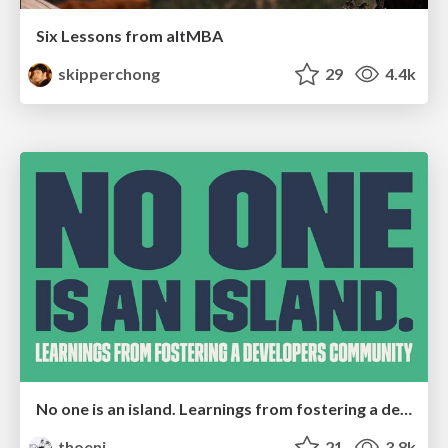
Six Lessons from altMBA
skipperchong
29
4.4k
No one is an island. Learnings from fostering a developers community.
thoeni
21
3.8k