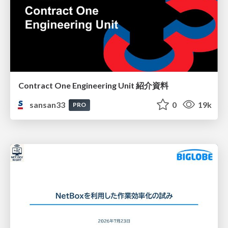
Contract One Engineering Unit 紹介資料
sansan33
0
19k
PRO