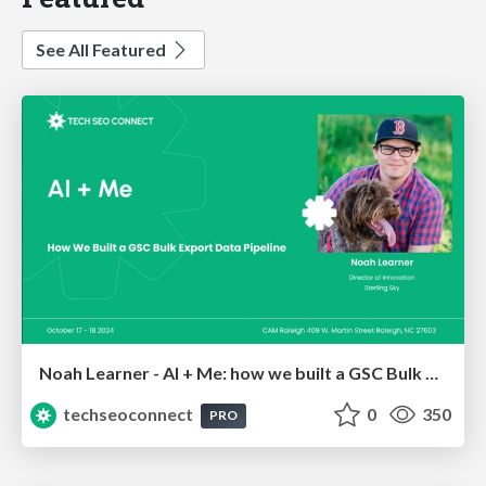
See All Featured
Noah Learner - AI + Me: how we built a GSC Bulk Export data pipeline
techseoconnect
0
350
PRO