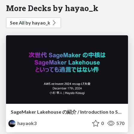
More Decks by hayao_k
See All by hayao_k
SageMaker Lakehouse の紹介 / Introduction to SageMaker Lakehouse
hayaok3
0
570