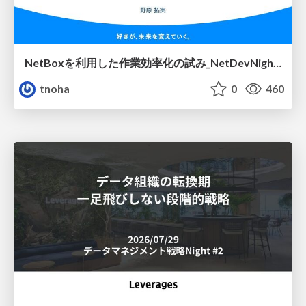
NetBoxを利用した作業効率化の試み_NetDevNight4
tnoha
0
460