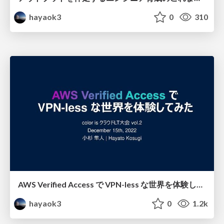
hayaok3
0
310
AWS Verified Access で VPN-less な世界を体験してみた / The world of VPN-less with AWS Verified Access
hayaok3
0
1.2k