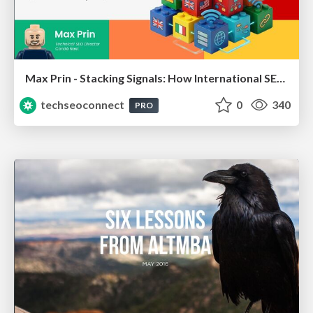
Max Prin - Stacking Signals: How International SEO Comes Together (And Falls Apart)
techseoconnect
0
340
PRO