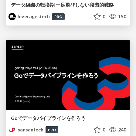
データ組織の転換期 一足飛びしない段階的戦略
leveragestech
0
150
PRO
Goでデータパイプラインを作ろう
sansantech
0
240
PRO