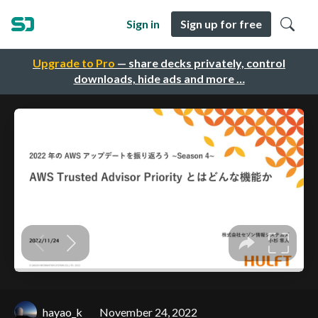
Sign in
Sign up for free
Upgrade to Pro
— share decks privately, control
downloads, hide ads and more …
hayao_k
November 24, 2022