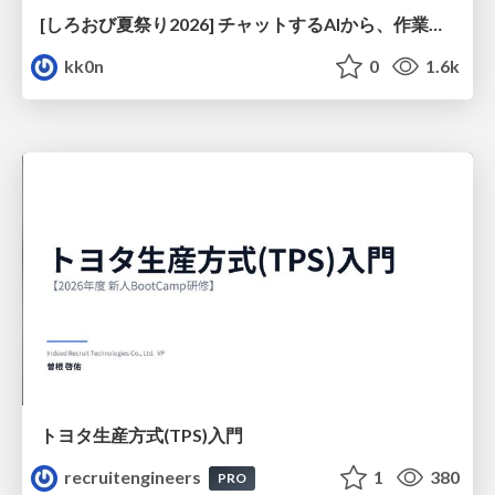
[しろおび夏祭り2026] チャットするAIから、作業するAIへ - 使われ方の変化と、その裏側で起きていること
kk0n
0
1.6k
トヨタ⽣産⽅式(TPS)⼊⾨
recruitengineers
1
380
PRO