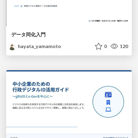
データ同化入門
hayata_yamamoto
0
120