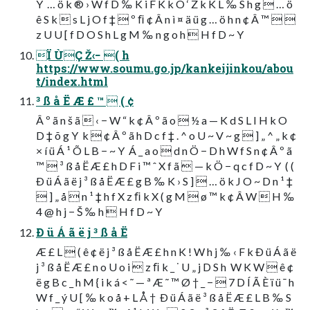
Y  … ö k ® › W f D ‰ K i F K k O ‘ Z k K L ‰ S h g  … ö
ê S k  s L j O f ‡  º ﬁ ¢ Â n ì ¤ ä ü g … ö h n ¢ Â ™  
z U U [ f D O S h L g M ‰ n g o h  H f D ~ Y
Ï ÙÇ Ž‹− ( h
https://www.soumu.go.jp/kankeijinkou/abou
t/index.html
³ ß å Ë Æ £ ™  ( ¢
Â º ã n š ã  ‹ − W “ k ¢ Â º ã o  ½ a — K d S L I H k O
D ‡ õ g Y  k  ¢ Â º ã h D c f ‡ . ^ o U ~ V ~ g  ] „ ^ „ k ¢
× í ü Á ¹ Õ L B − ~ Y  Á _ a o  d n Ö − D h W f S n ¢ Â º ã
™  ³ ß å Ë Æ £ h D F i ™ ˆ X f ã  — k Ö − q c f D ~ Y  ( (
Ð ü Á ã ë j ³ ß å Ë Æ £ g B ‰ K › S ]  … ö k J O ~ D n ¹ ‡
 ] „ å  n ¹ ‡ h f X z ﬁ k X ( g M  ø ™ k ¢ Â W  H ‰
4 @ h j − Š ‰ h  H f D ~ Y 
Ð ü Á ã ë j ³ ß å Ë
Æ £ L  ( ê ¢ ë j ³ ß å Ë Æ £ h n K ! W h j ‰ ‹ F k Ð ü Á ã ë
j ³ ß å Ë Æ £ n o U o i  z ﬁ k _ ˙ U „ j D S h  W K W  ê ¢
ë g B c _ h M { i k á < ˜ — ª Æ ˜ ™ Ø † _ −  7 D Í Ã È ï ü ¯ h
W f _ ý U [ ‰ k o å + L Å †  Ð ü Á ã ë ³ ß å Ë Æ £ L B ‰ S