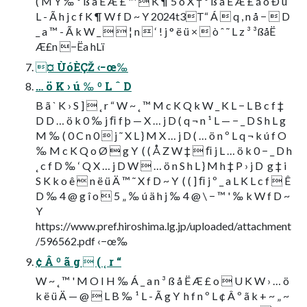
( M Y ‰ ³ ß å Ë Æ £ ™  K ¶ 5 o X † ³ ß å Ë Æ £ á ó Ð ü
L - Ã h j c f K ¶ W f D ~ Y 2024t3T“ Á  q , n å −  D
_ a ™ - Ã k W _   ¦ n  ‘ ! j ° ë ü ×  ò ˆ ˜ L z ³ ³ßåË
Æ£n −Ëa hLï
¤ ÙóÈÇŽ ‹−œ‰
… ö K › ú ‰ º L ˆ D
B ã ` K › S ]  ˛ r “ W ~ ˛ ™ M c K Q k W _ K L − L B c f ‡
D D … ö k 0 ‰ j ﬁ f þ — X … j D ( q ¬ n ¹ L — − _ D S h L g
M ‰ ( 0 C n 0  j ˜ X L } M X … j D ( … ö n º L q ¬ k ú f O
‰ M c K Q o Ø  g Y  ( ( Å Z W ‡  ﬁ j L … ö k 0 − _ D h
˛ c f D ‰ ‘ Q X … j D W  … ö n S h L } M h ‡ P › j D  g ‡ i
S K k o ê  n ë ü Ä ™ ˜ X f D ~ Y  ( ( ] ﬁ j º _ a L K L c f  Ê
D ‰ 4 @ g î o  5 „ ‰ ú ä h j ‰ 4 @ \ − ™ ' ‰ k W f D ~
Y
https://www.pref.hiroshima.lg.jp/uploaded/attachment
/596562.pdf ‹−œ‰
¢ Â º ã g  ( ˛ r “
W ~ ˛ ™ ' M O I H ‰ Á _ a n ³ ß å Ë Æ £ o  U K W › … ö
k ë ü Ä — @  L B ‰ ¹ L - Ã g Y  h f n º L ¢ Â º ã k + ~ „ ~