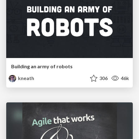
Building an army of robots
kneath
306
46k