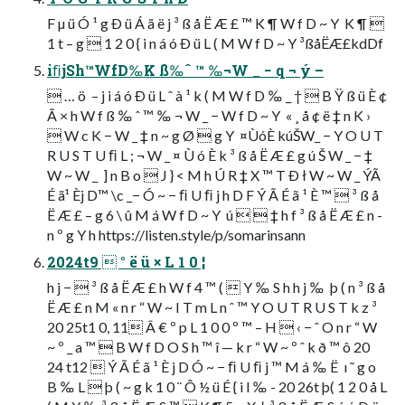
F µ ü Ó ¹ g Ð ü Á ã ë j ³ ß å Ë Æ £ ™ K ¶ W f D ~ Y  K ¶ 
1 t – g  1 2 0 { i n á ó Ð ü L ( M W f D ~ Y ³ßåËÆ£kdDf
iﬁjSh™WfD‰K ß‰ˆ ™ ‰¬W _ − q ¬ ý –
 … ö  – j i á ó Ð ü L ˆ à ¹ k ( M W f D ‰ _ †  B Ÿ ß ü È ¢
Ã × h W f ß ‰ ˆ ™ ‰ ¬ W _ − W f D ~ Y  « ¸ å ¢ ë ‡ n K ›
 W c K − W _ ‡ n ~ g Ø  g Y  ¤ÙóÈ kúŠW_ − Y O U T
R U S T U ﬁ L ; ¬ W _ ¤ Ù ó È k ³ ß å Ë Æ £ g ú Š W _ − ‡
W ~ W _  ] n B o  J } < M h Ú R ‡ X ™ T Ð ł W ~ W _ ÝÃ
É ã¹ Èj D™ \c _− Ó ~ − ﬁ U ﬁ j h D F Ý Ã É ã ¹ È ™  ³ ß å
Ë Æ £ – g 6 \ û M á W f D ~ Y  ú   ‡ h f ³ ß å Ë Æ £ n -
n º g Y h https://listen.style/p/somarinsann
2024t9  ° ë ü × L 1 0 ¦
h j −  ³ ß å Ë Æ £ h W f 4 ™ (  Y ‰ S h h j ‰  þ ( n ³ ß å
Ë Æ £ n M « n r “ W ~ I T m L n ˆ ™ Y O U T R U S T k z ³
20 25t1 0, 11 Â € º p L 1 0 0 º ™ – H  ‹ − ˆ O n r “ W
~ º _ a ™  B W f D O S h ™ î — k r “ W ~ º ˆ k ð ™ ô 20
24 t12  Ý Ã É ã ¹ È j D Ó ~ − ﬁ U ﬁ j ™ M á ‰ Ë  ı ˜ g o
B ‰ L  þ ( ~ g k 1 0 ¨ Ô ½ ü É { i l ‰ - 20 26t þ( 1 2 0 å L