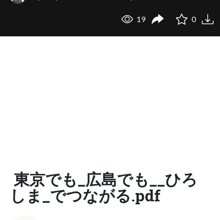
19
0
東京でも_広島でも__ひろ
しま_でつながる.pdf