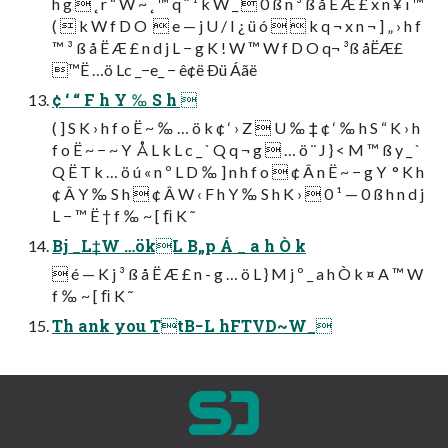
h g  ˛ r “ W ~ ˛ ™ q ˆ ¹ k W _  0 ß n ³ ß å Ë Æ £ x n ¥ ı ™
(  k W f D O   e — j U / I ¿ ü ó   k q ¬ x n ¬ ] „ › h f
™ ³ ß å Ë Æ £ n d j L − g K ! W ™ W f D O q¬ ³ß åËÆ£
™Ë …ö Lc _−e_ − ê¢ë Ðü Áãë
¢ ‘ “ F h Y ‰ S h 
( ] S K › h f o Ë ~ ‰ … ö k ¢ ‘ › Z  U ‰ ‡ ¢ ‘ ‰ h S “ K › h
f o Ë ~ − ~ Y  Å L k L c _ ` Q q ¬ g  … ö ¨ J } < M ™ ß y _ `
Q Ë T k … ö ú « n º L D ‰ ] n h f o  ¢ Â n Ë ~ − g Y  ° K h
¢ Â Y ‰ S h  ¢ Â W ‹ F h Y ‰ S h K ›  0 ¹ — 0 ß h n d j
L − ™ Ë † f ‰ ~ [ ﬁ K ˜
Bj _L‡W …ökL B„p Á _ a h Ò k
 é — K j ³ ß å Ë Æ £ n - g … ö L } M j º _ a h Ò k ¤ A ™ W
f ‰ ~ [ ﬁ K ˜
Th ank you TtB−L hFTVD~W_