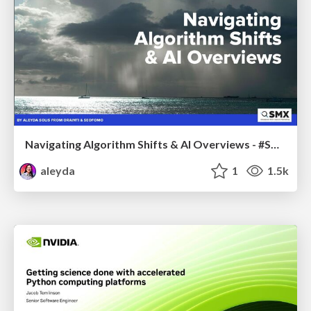
Navigating Algorithm Shifts & AI Overviews - #SMXNext
aleyda
1
1.5k