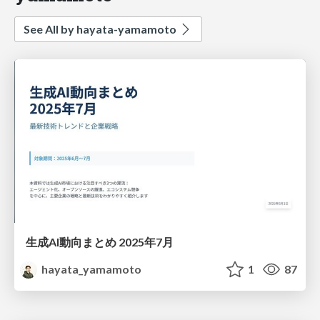
See All by hayata-yamamoto
生成AI動向まとめ 2025年7月
hayata_yamamoto
1
87