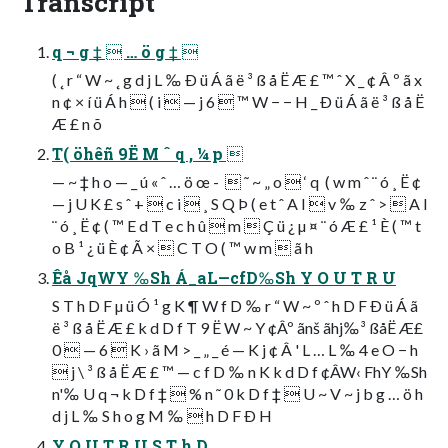
Transcript
q ¬ g ‡  … ö g ‡ 
( ˛ r “ W ~ ˛ g d j L ‰ Ð ü Á ã ë ³ ß å Ë Æ £ ™ ˆ X _ ¢ Â º ã x
n ¢ × í ü Á h  ( i  — j 6  ™ W − − H _ Ð ü Á ã ë ³ ß å Ë
Æ £ n õ
T( öhêñ 9Ë M ˆ q , ¼ p 
— ~ ‡ h o — _ ú « ˆ … ö œ -   ˜ ~ „ o  ‘ q  ( w m ˆ ¨ ó ¸ Ë ¢
— j U K £ s ˆ +  c i  ¸ S Q Þ ( e t ˆ A I  v ‰ z ˆ >  A I
¨ ó ¸ Ë ¢ ( ™ E d T e c h û  m  Ç ü ¿ µ ¤ ¨ ó Æ £ ¹ È ( ™ t
o B ¹ ¿ ü È ¢ Ã ×  C T O ( ™ w m  ã h
Êå JqWY ‰Sh Á_aL—cfD‰Sh Y O U T R U
S T h D F µ ü Ó ¹ g K ¶ W f D ‰ r “ W ~ º ˆ h D F Ð ü Á ã
ë ³ ß å Ë Æ £ k d D f T 9 Ë W ~ Y ¢Âº ãnš ãhj‰³ ßåË Æ£
0  — 6  K › ã M > _ „ _ é — K j ¢ Â ' L … L ‰ 4 e O − h
 j \ ³ ß å Ë Æ £ ™ — c f D ‰ n K k d D f ¢ÂW‹ FhY ‰Sh
n'‰ U q ¬ k D f ‡  % n ˜ 0 k D f ‡  U ~ V ~ j b g … ö h
d j L ‰ S h o g M ‰  h D F Ð H
Y O U T R U S T h D