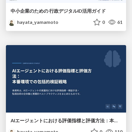
中小企業のための 行政デジタルID活用ガイド
hayata_yamamoto
0
61
AIエージェントにおける評価指標と評価方法：本番環境での包括的検証戦略
hayata_yamamoto
0
110