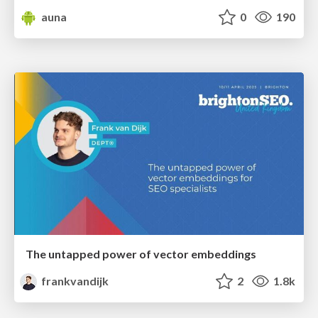
auna
0
190
The untapped power of vector embeddings
frankvandijk
2
1.8k