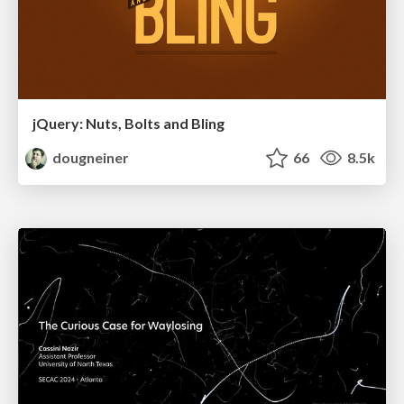
jQuery: Nuts, Bolts and Bling
dougneiner
66
8.5k