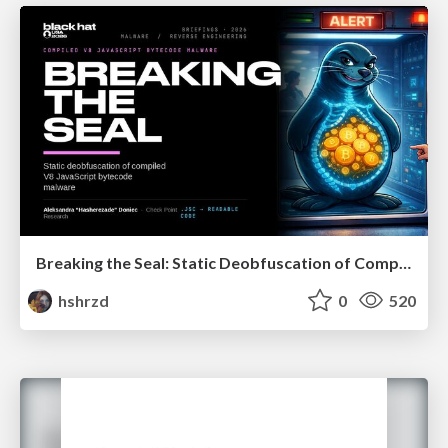
Breaking the Seal: Static Deobfuscation of Compiled V8 JavaScript Bytecode Malware
hshrzd
0
520