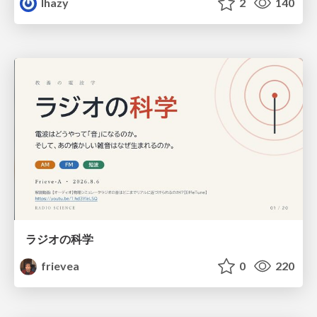
lhazy
2
140
ラジオの科学
frievea
0
220