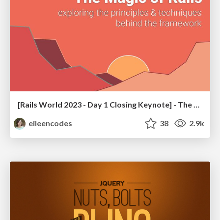
[Rails World 2023 - Day 1 Closing Keynote] - The Magic of Rails
eileencodes
38
2.9k