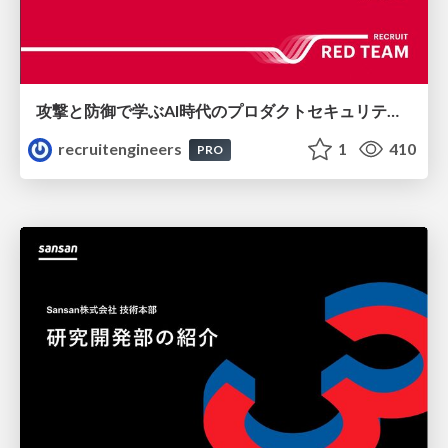
攻撃と防御で学ぶAI時代のプロダクトセキュリティ演習
recruitengineers
1
410
PRO