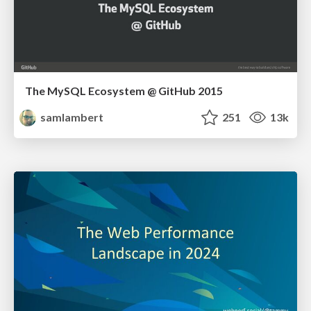
The MySQL Ecosystem @ GitHub 2015
samlambert
251
13k