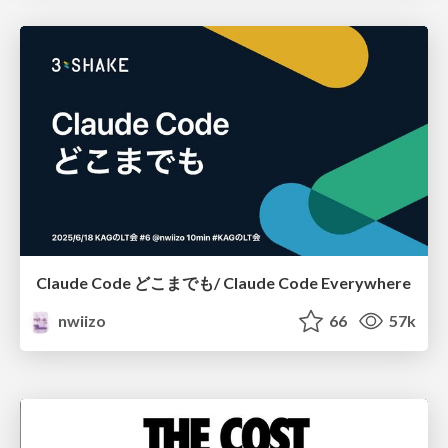
Claude Code どこまでも/ Claude Code Everywhere
nwiizo
66
57k