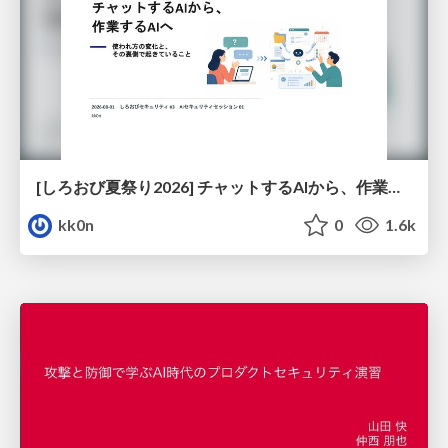
[しろおび夏祭り2026] チャットするAIから、作業するAIへ - 使われ方の変化と、その裏側で起きていること
kk0n
0
1.6k