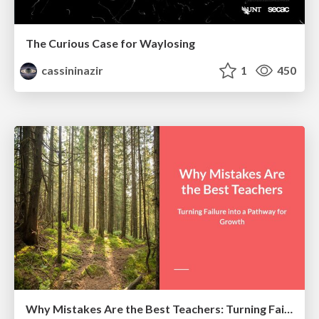
The Curious Case for Waylosing
cassininazir
1
450
Why Mistakes Are the Best Teachers: Turning Failure into a Pathway for Growth