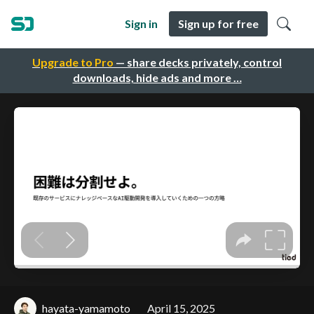
Sign in
Sign up for free
Upgrade to Pro
— share decks privately, control
downloads, hide ads and more …
hayata-yamamoto
April 15, 2025