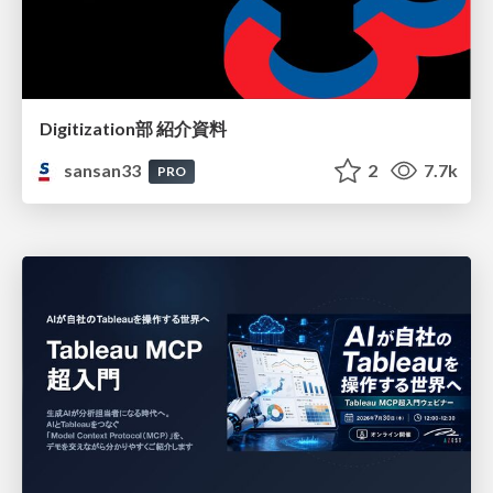
Digitization部 紹介資料
sansan33
2
7.7k
PRO