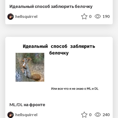
Идеальный способ заблюрить белочку
hellsquirrel
0
190
ML/DL на фронте
hellsquirrel
0
240