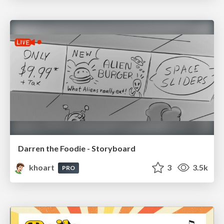
Darren the Foodie - Storyboard
khoart
3
3.5k
PRO