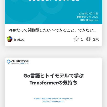
PHPだって関数型したい 〜できること、できないこと〜 / fp-in-php
jsoizo
1
270