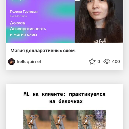
Магия декларативныx схем.
hellsquirrel
0
400