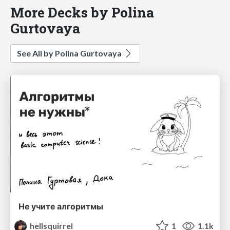
More Decks by Polina
Gurtovaya
See All by Polina Gurtovaya
Не учите алгоритмы
hellsquirrel
1
1.1k