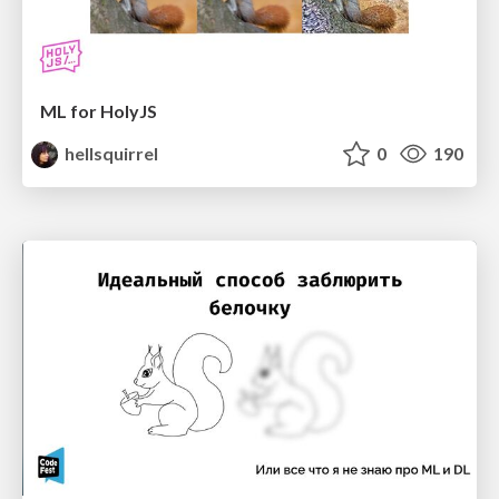
ML for HolyJS
hellsquirrel
0
190