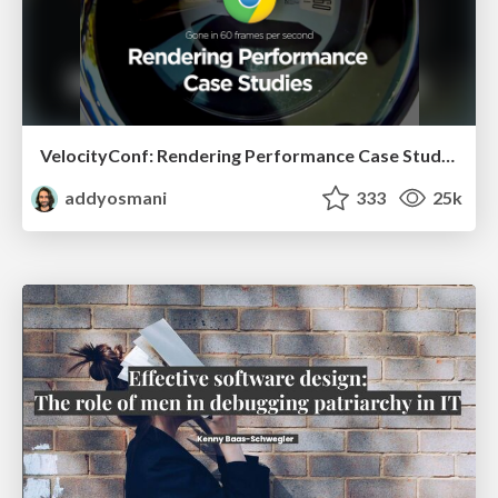
VelocityConf: Rendering Performance Case Studies
addyosmani
333
25k