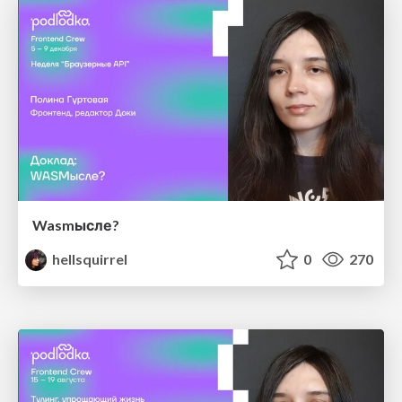
Wasmысле?
hellsquirrel
0
270