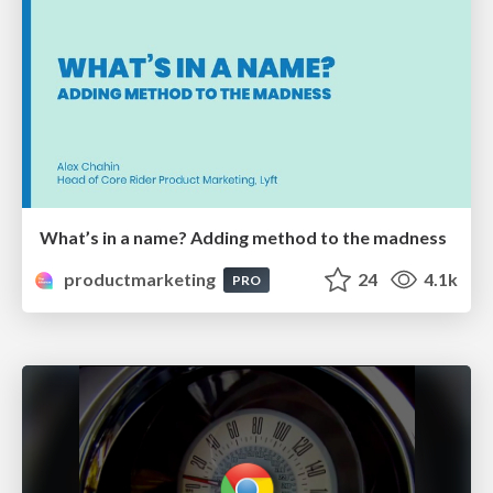
What’s in a name? Adding method to the madness
productmarketing
24
4.1k
PRO