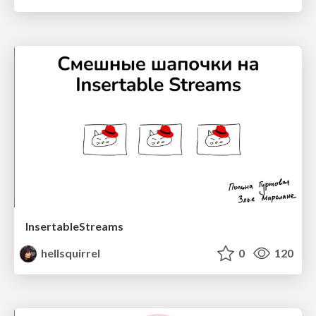
InsertableStreams
hellsquirrel
0
120