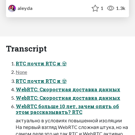
aleyda
1
1.3k
Transcript
RTC почти RTC и 🧟
None
RTC почти RTC и 🧟
WebRTC: Скоростная доставка данных
WebRTC: Скоростная доставка данных
WebRTC больше 10 лет, зачем опять об
этом рассказывать? RTC
актуально в условиях повышенной изоляции
На первый взгляд WebRTC сложная штука, но на
самом деле это не так RTC и WebRTC активно