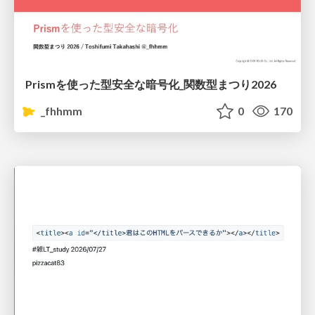
Prismを使った型安全な暗号化_関数型まつり2026
_fhhmm
0
170