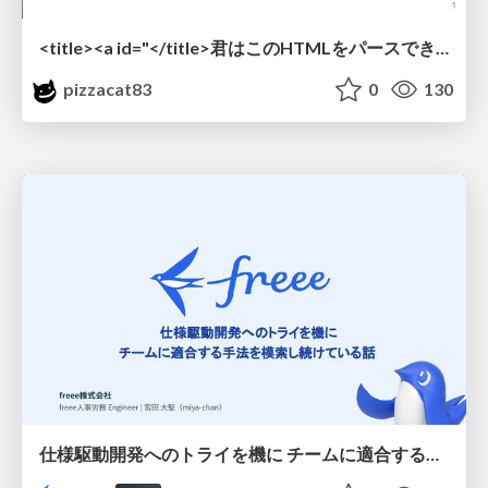
<title><a id="</title>君はこのHTMLをパースできるか"></a></title> #雑LT_study
pizzacat83
0
130
仕様駆動開発へのトライを機に チームに適合する手法を模索し続けている話