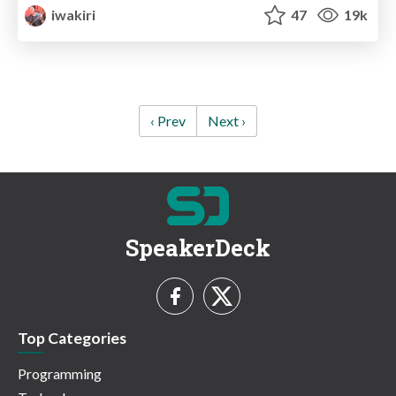
iwakiri
47
19k
‹ Prev
Next ›
SpeakerDeck
Top Categories
Programming