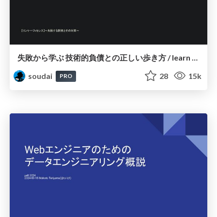
失敗から学ぶ 技術的負債との正しい歩き方 / learn from predecessors
soudai
28
15k
PRO