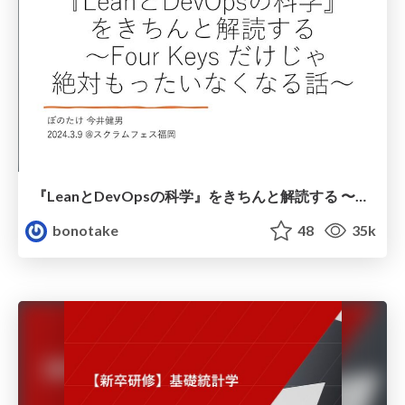
『LeanとDevOpsの科学』をきちんと解読する 〜Four Keys だけじゃ絶対もったいなくなる話〜
bonotake
48
35k