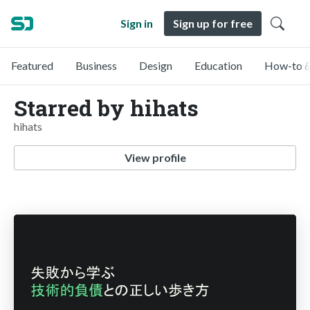
Sign in
Sign up for free
Featured
Business
Design
Education
How-to &
Starred by hihats
hihats
View profile