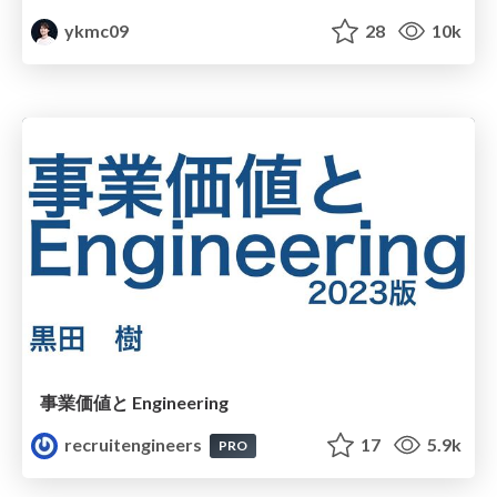
ykmc09
28
10k
事業価値と Engineering
recruitengineers
17
5.9k
PRO