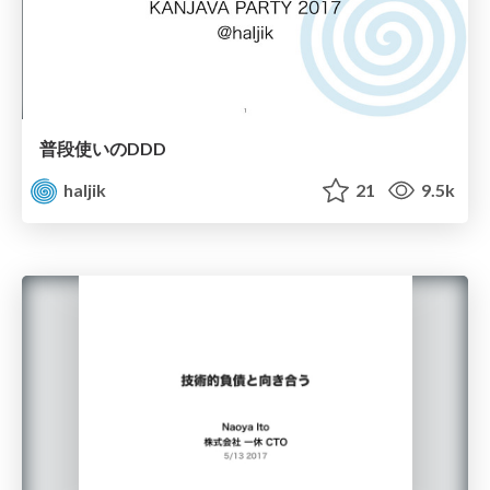
普段使いのDDD
haljik
21
9.5k