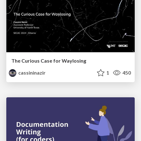
The Curious Case for Waylosing
cassininazir
1
450