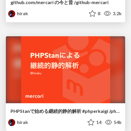
github.com/mercari の今と昔 /github-mercari
hirak
8
3.2k
PHPStanで始める継続的静的解析 #phperkaigi /php-static-analysis
hirak
14
54k