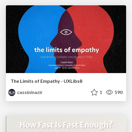
The Limits of Empathy - UXLibs8
cassininazir
1
590