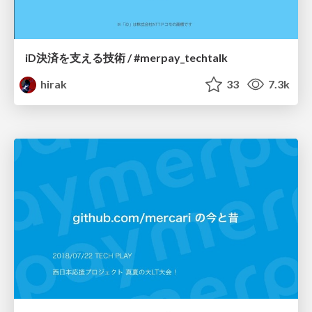
iD決済を支える技術 / #merpay_techtalk
hirak
33
7.3k