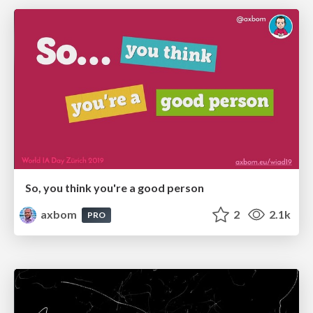
So, you think you're a good person
axbom
2
2.1k
PRO