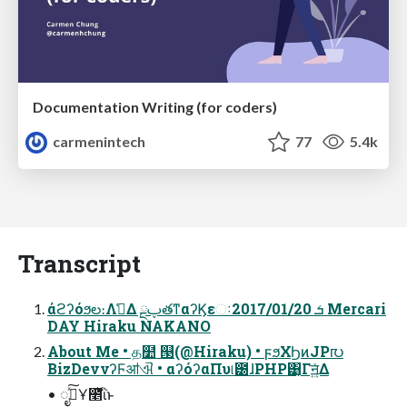
Documentation Writing (for coders)
carmenintech
77
5.4k
Transcript
άϩʔόϧల։Λࢧ͑Δ ྔࢠతͳαʔϏεઃܭ 2017/01/20 Mercari
DAY Hiraku NAKANO
About Me • த໺ ୓(@Hiraku) • ϝϧΧϦͷJP൛
BizDevνʔϜॴଐ • αʔόʔαΠυ୲౰ɺPHP͹͔Γॻ͍ͯΔ
• ೖࣾͯ͠Ұ೥ͪΐͬͱ