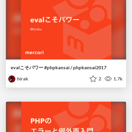
evalこそパワー #phpkansai / phpkansai2017
hirak
2
1.7k