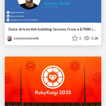
Data-driven link building: lessons from a $708K investment (BrightonSEO talk)
szymonslowik
1
1.2k