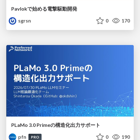
Pavlokで始める電撃駆動開発
sgrsn
0
170
PLaMo 3.0 Primeの構造化出力サポート
pfn
0
190
PRO