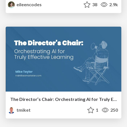
eileencodes
38
2.9k
The Director’s Chair: Orchestrating AI for Truly Effective Learning
tmiket
1
250