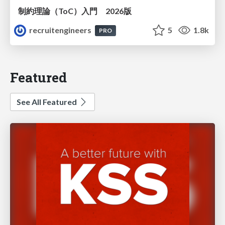
制約理論（ToC）入門 2026版
recruitengineers
5
1.8k
PRO
Featured
See All Featured