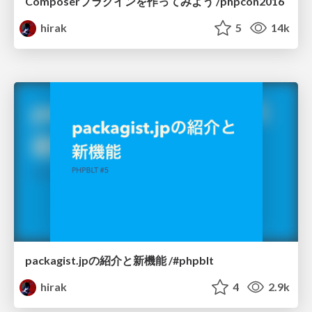
Composerプラグインを作ってみよう /phpcon2016
hirak
5
14k
packagist.jpの紹介と新機能 /#phpblt
hirak
4
2.9k