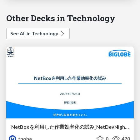
Other Decks in Technology
See All in Technology
NetBoxを利用した作業効率化の試み_NetDevNight4
tnoha
0
470