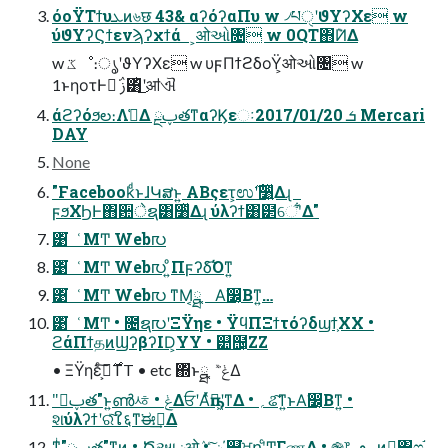
όοΫΤϯυܥͷ৬छ 43& αʔόʔαΠυ w ৴པੑʹϑΥʔΧε w
ύϑΥʔϚϯενϡʔχϯά ͕ओઓ৔ w 0QT΋݉ͶΔ
w ػೳ։ൃʹϑΥʔΧε w υϝΠϯϩδοΫ͕ओઓ৔ w
1ͱηοτͰಈ͘ ࢲ͸ͬͪ͜ʹॴଐ
άϩʔόϧల։Λࢧ͑Δ ྔࢠతͳαʔϏεઃܭ 2017/01/20 Mercari
DAY
None
"FacebookͩͱɺԿສͱ͍͏ ABςετ͕ಉ࣌ʹ૸͍ͬͯΔɻ
ϝϧΧϦͰ΋਺ेຊ͸૸ͬͯΔɻ ύλʔϯ͸๲େʹ͋Δ"
͹ͬ͘ ͑ΜͲ Web൛
͹ͬ͘ ͑ΜͲ Web൛ ͦ͏͍͏Πϝʔδ͡Όͳ͍
͹ͬ͘ ͑ΜͲ Web൛ ͳΜ͔ྠֲ͕ Α͘෼͔Βͳ͍…
͹ͬ͘ ͑ΜͲ • ೔ຊ൛ʹΞΫηε • ΫϥΠΞϯτόʔδϣϯ͕XX •
ϩάΠϯதͷϢʔβʔID͕YY • ୺຤͕ZZ
• ΞΫηεͨ࣌͠ࠁ͕TT • etc ΍ͬͱྠֲ͕ ݟ͑ͯ͘Δ
"ྔࢠత"ͱ͍͏ൺᄻ • ݟΔਓʹΑͬͯҧ͏ಈ͖ʹͳΔ • ؍ଌ͠ͳ͍ͱΑ͘෼͔Βͳ͍ •
શύλʔϯʹରͯ͠ໃ६ͳ͘ಈ࡞͢Δ
ͳͥ"ྔࢠత"ͳͷ͔ • Ծઆ࣮ݧओٛ • ࣮ݧͨ͠΄͏͕଎͘ਖ਼ղʹͨͲΓண͚Δ • ֎෦؀ڥͷಈ͖͸ෆ࣮֬