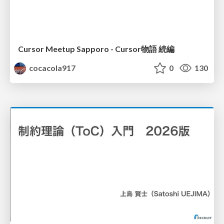
Cursor Meetup Sapporo - Cursor物語 続編
cocacola917
0
130