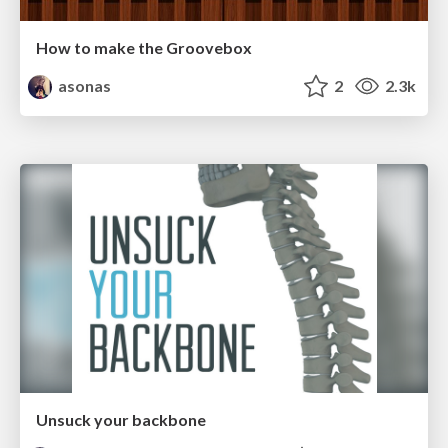
How to make the Groovebox
asonas
2
2.3k
Unsuck your backbone