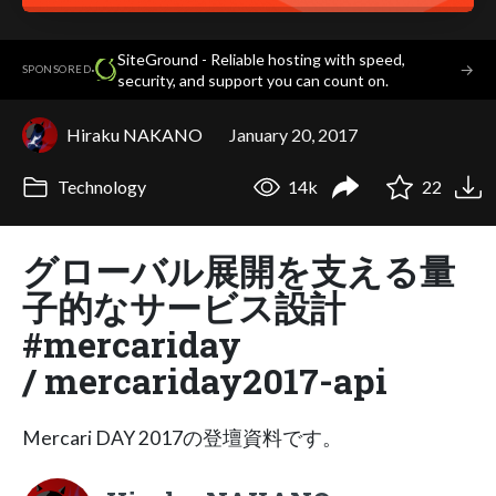
SiteGround - Reliable hosting with speed,
·
→
SPONSORED
security, and support you can count on.
Hiraku NAKANO
January 20, 2017
Technology
14k
22
グローバル展開を支える量
子的なサービス設計
#mercariday
/ mercariday2017-api
Mercari DAY 2017の登壇資料です。