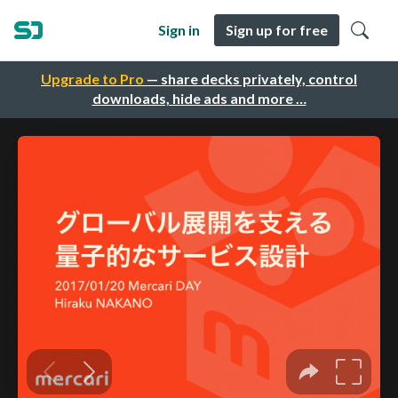
Sign in
Sign up for free
Upgrade to Pro
— share decks privately, control
downloads, hide ads and more …