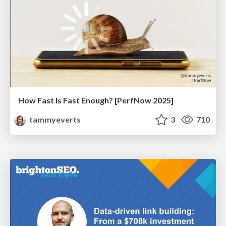
How Fast Is Fast Enough? [PerfNow 2025]
tammyeverts
3
710