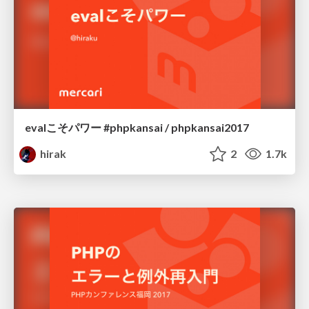
evalこそパワー #phpkansai / phpkansai2017
hirak
2
1.7k