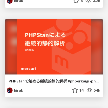
hirak
8
3.2k
PHPStanで始める継続的静的解析 #phperkaigi /php-static-analysis
hirak
14
54k