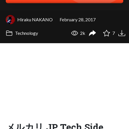
Hiraku NAKANO
February 28, 2017
Technology
2k
7
メルカリ JP Tech Side