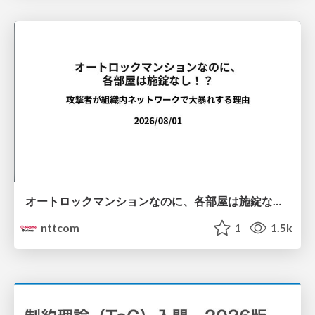
オートロックマンションなのに、各部屋は施錠なし！？ 攻撃者が組織内ネットワークで大暴れする理由 / The Front Door Is Locked, but the Rooms Are Wide Open: Why Attackers Move Freely Inside Enterprise Networks
nttcom
1
1.5k