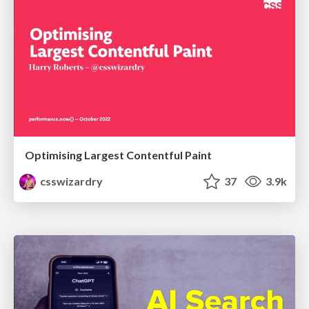
Optimising Largest Contentful Paint
csswizardry
37
3.9k