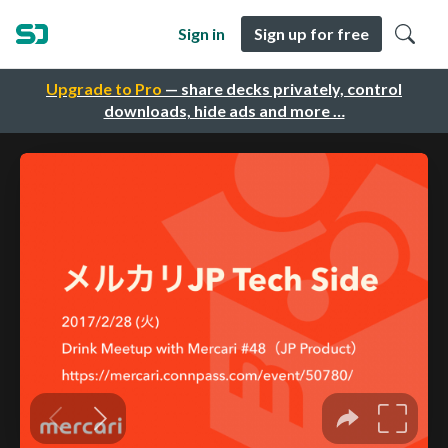
Sign in
Sign up for free
Upgrade to Pro
— share decks privately, control
downloads, hide ads and more …