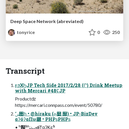
Deep Space Network (abreviated)
tonyrice
0
250
Transcript
ϝϧΧϦJP Tech Side 2017/2/28 (Ր) Drink Meetup
with Mercari #48ʢJP
Productʣ
https://mercari.connpass.com/event/50780/
αʔόʔαΠυ୲౰ • PHPʂPHPʂ
• ʰޫ͕஗͍ʱʰྔࢠతͳαʔϏεʱ