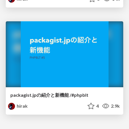
packagist.jpの紹介と新機能 /#phpblt
hirak
4
2.9k