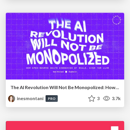
The AI Revolution Will Not Be Monopolized: How open-source beats economies of scale, even for LLMs
inesmontani
3
3.7k
PRO