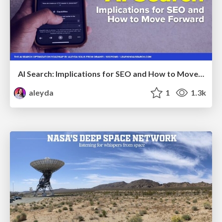
AI Search: Implications for SEO and How to Move Forward - #ShenzhenSEOConference
aleyda
1
1.3k