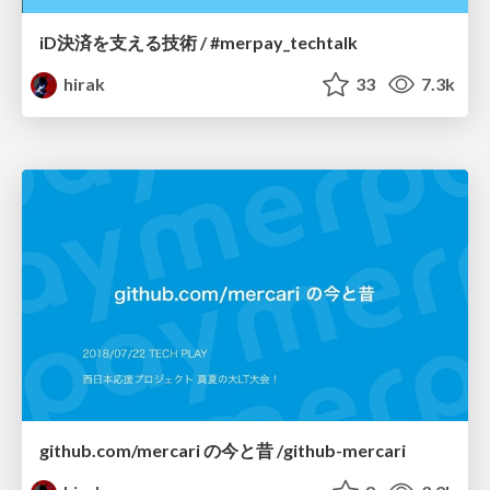
iD決済を支える技術 / #merpay_techtalk
hirak
33
7.3k
github.com/mercari の今と昔 /github-mercari