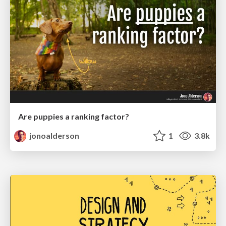
Are puppies a ranking factor?
jonoalderson
1
3.8k