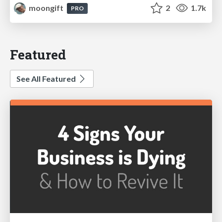
moongift
2
1.7k
PRO
Featured
See All Featured