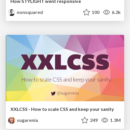
How STYLIGHT went responsive
nonsquared
100
6.2k
XXLCSS - How to scale CSS and keep your sanity
sugarenia
249
1.3M