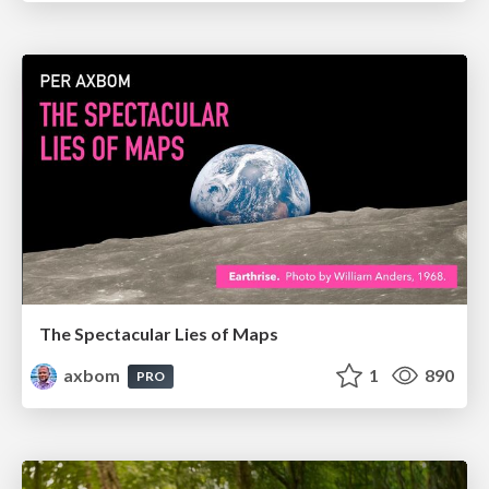
The Spectacular Lies of Maps
axbom
1
890
PRO