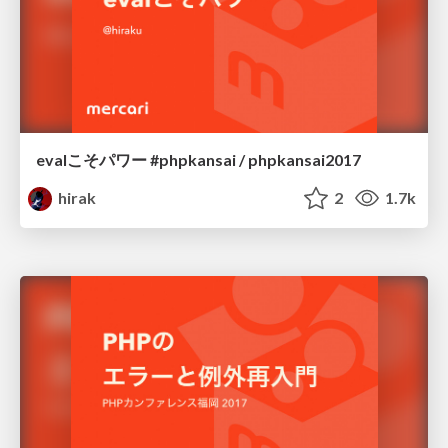
evalこそパワー #phpkansai / phpkansai2017
hirak
2
1.7k