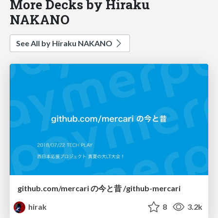
More Decks by Hiraku
NAKANO
See All by Hiraku NAKANO
github.com/mercari の今と昔 /github-mercari
hirak
8
3.2k