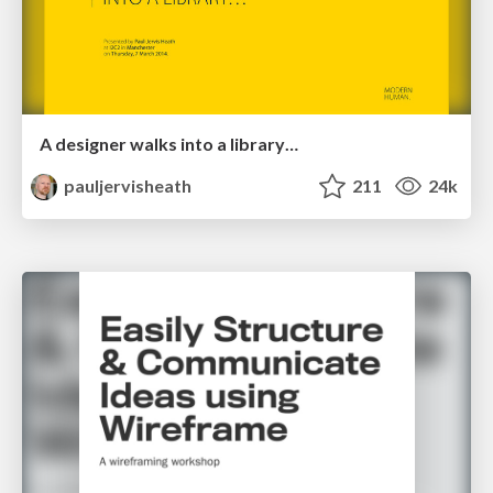
A designer walks into a library…
pauljervisheath
211
24k