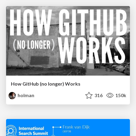
How GitHub (no longer) Works
holman
316
150k