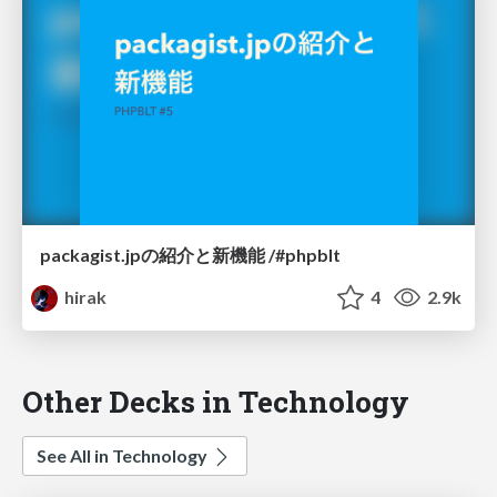
packagist.jpの紹介と新機能 /#phpblt
hirak
4
2.9k
Other Decks in Technology
See All in Technology