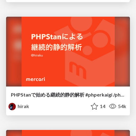
PHPStanで始める継続的静的解析 #phperkaigi /php-static-analysis
hirak
14
54k