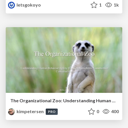
letsgokoyo
1
1k
The Organizational Zoo: Understanding Human Behavior Agility Through Metaphoric Constructive Conversations (based on the works of Arthur Shelley, Ph.D)
kimpetersen
0
400
PRO