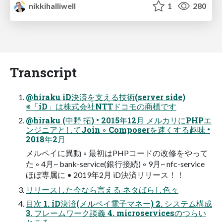
nikkihalliwell
1
280
Transcript
@hiraku iD決済を支える技術(server side)
※「iD」は株式会社NTTドコモの商標です
@hiraku (中野 拓) • 2015年12月 メルカリにPHPエ
ンジニアとしてJoin ◦ Composerを速くする趣味 •
2018年2月
メルペイに異動 ◦ 最初はPHPコードの改修をやって
た ◦ 4月~ bank-service(銀行接続) ◦ 9月~ nfc-service
ほぼ専属に • 2019年2月 iD決済リリース！！
リリースした今なら言える ネタばらし色々
目次 1. iD決済(メルペイ電子マネー) 2. システム構成
3. フレームワーク談義 4. microservicesのつらい