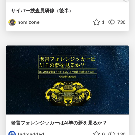
サイバー捜査員研修（後半）
nomizone
1
730
老害フォレンジッカーはAI羊の夢を見るか？
tadmaddad
0
130