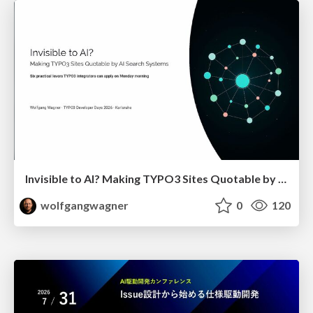
Invisible to AI? Making TYPO3 Sites Quotable by AI Search Systems
wolfgangwagner
0
120