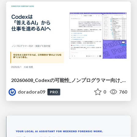
20260608_Codexの可能性_ノンプログラマー向け_大城追記
doradora09
0
760
PRO