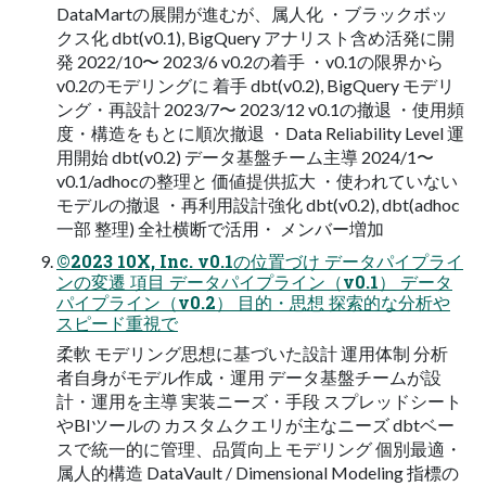
DataMartの展開が進むが、属人化 ・ブラックボッ
クス化 dbt(v0.1), BigQuery アナリスト含め活発に開
発 2022/10〜 2023/6 v0.2の着手 ・v0.1の限界から
v0.2のモデリングに 着手 dbt(v0.2), BigQuery モデリ
ング・再設計 2023/7〜 2023/12 v0.1の撤退 ・使用頻
度・構造をもとに順次撤退 ・Data Reliability Level 運
用開始 dbt(v0.2) データ基盤チーム主導 2024/1〜
v0.1/adhocの整理と 価値提供拡大 ・使われていない
モデルの撤退 ・再利用設計強化 dbt(v0.2), dbt(adhoc
一部 整理) 全社横断で活用・ メンバー増加
©2023 10X, Inc. v0.1の位置づけ データパイプライ
ンの変遷 項目 データパイプライン（v0.1） データ
パイプライン（v0.2） 目的・思想 探索的な分析や
スピード重視で
柔軟 モデリング思想に基づいた設計 運用体制 分析
者自身がモデル作成・運用 データ基盤チームが設
計・運用を主導 実装ニーズ・手段 スプレッドシート
やBIツールの カスタムクエリが主なニーズ dbtベー
スで統一的に管理、品質向上 モデリング 個別最適・
属人的構造 DataVault / Dimensional Modeling 指標の