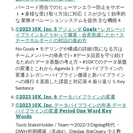
バーコード照合でのヒューマンエラー防止をサポー
ト • 多様な受け取り方法に対応 ミスが少なく効率的
な 業務オペレーションシステムを提供 主な機能 4
©2023 10X, Inc. 5 アジェンダ Goals • レガシーパ
イプラインをどうやって撤退・合意形成したか • ス
テークホルダーとの対話の進め方
No Goals • モデリングや構成の詳細 (気になる方は
チームメンバーの発表で) ◦ #データ品質を守り続け
るための データ基盤の考え方 ◦ #10Xでのデータ基盤
の変遷とこれから Agenda 1. データパイプラインの
変遷 2. レガシーパイプライン撤退と新パイプライン
への移行 3. 直面した課題と対応策 4. 振り返り 5. Key
Sentence
©2023 10X, Inc. 6 データパイプラインの変遷
©2023 10X, Inc. データパイプラインの年表 データ
パイプラインの変遷 Period One Word Key
Words
Tools StakeHolder / Team 〜2022/3 Digdag時代 ・
DWH初期構築（非dbt） Digdag, BigQuery 少人数