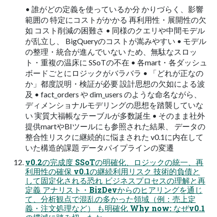
• 誰がどの定義を使っているか分 かりづらく、影響
範囲の 特定にコストがかかる 再利用性・展開性の欠
如 コスト削減の困難さ • 同様のクエリや中間モデル
が乱立し、 BigQueryのコストが嵩みやすい • モデル
の整理・統合が進んでいない ため、無駄なスロッ
ト・重複の温床に SSoTの不在 • 各mart・各ダッシュ
ボードごとにロジックがバラバラ • 「どれが正なの
か」都度説明・検証が必要 設計思想の欠如による波
及 • fact_orders や dim_users のような命名ながら、
ディメンショナルモデリングの思想を踏襲していな
い 実質大福帳なテーブルが多数誕生 • そのまま社外
提供martやBIツールにも参照された結果、 データの
整合性リスクに継続的に悩まされた v0.1に内在して
いた構造的課題 データパイプラインの変遷
v0.2の完成度 SSoTの明確化、ロジックの統一、再
利用性の確保 v0.1の継続利用リスク 技術的負債と
して固定化される恐れ ビジネスプロセスの理解と再
定義 アナリスト・BizDevからのヒアリングを通じ
て、分析観点で混乱の多かった領域（例：売上定
義・注文処理など） も明確化 Why now: なぜv0.1