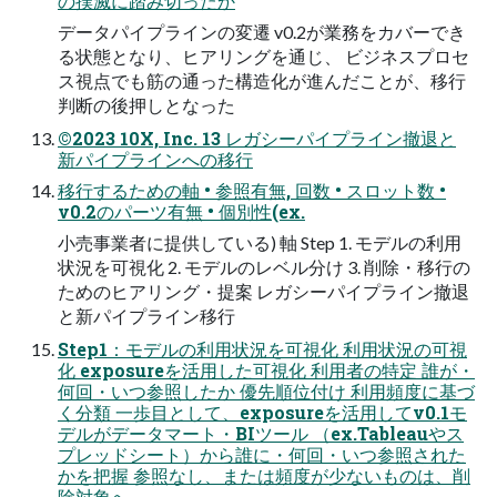
の撲滅に踏み切ったか
データパイプラインの変遷 v0.2が業務をカバーでき
る状態となり、ヒアリングを通じ、 ビジネスプロセ
ス視点でも筋の通った構造化が進んだことが、移行
判断の後押しとなった
©2023 10X, Inc. 13 レガシーパイプライン撤退と
新パイプラインへの移行
移行するための軸 • 参照有無, 回数 • スロット数 •
v0.2のパーツ有無 • 個別性(ex.
小売事業者に提供している) 軸 Step 1. モデルの利用
状況を可視化 2. モデルのレベル分け 3. 削除・移行の
ためのヒアリング・提案 レガシーパイプライン撤退
と新パイプライン移行
Step1：モデルの利用状況を可視化 利用状況の可視
化 exposureを活用した可視化 利用者の特定 誰が・
何回・いつ参照したか 優先順位付け 利用頻度に基づ
く分類 一歩目として、exposureを活用してv0.1モ
デルがデータマート・BIツール （ex.Tableauやス
プレッドシート）から誰に・何回・いつ参照された
かを把握 参照なし、または頻度が少ないものは、削
除対象へ