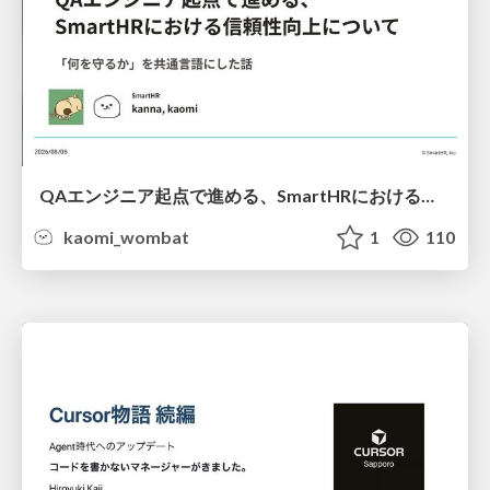
QAエンジニア起点で進める、SmartHRにおける信頼性向上について
kaomi_wombat
1
110