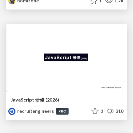
nomizone
1
1.7k
JavaScript 研修 (2026)
recruitengineers
0
310
PRO