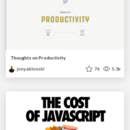
Thoughts on Productivity
jonyablonski
76
5.3k