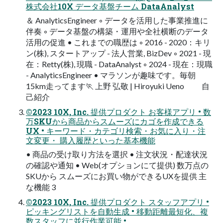
株式会社10X データ基盤チーム DataAnalyst
＆ AnalyticsEngineer ◦ データを活用した事業推進に
伴奏 ◦ データ基盤の構築・運用や全社横断のデータ
活用の促進 • これまでの職歴は ◦ 2016 - 2020：キリ
ン(株), スタートアップ - 法人営業, BizDev ◦ 2021 - 現
在：Retty(株), 現職 - DataAnalyst ◦ 2024 - 現在：現職
- AnalyticsEngineer • マラソンが趣味です。毎朝
15km走ってます🏃 上野 弘敬 | Hiroyuki Ueno 自
己紹介
©2023 10X, Inc. 提供プロダクト お客様アプリ • 数
万SKUから商品からスムーズにカゴを作成できる
UX • キーワード・カテゴリ検索・お気に入り・注
文変更・ 購入履歴といった基本機能
• 商品の受け取り方法を選択 • 注文状況・配達状況
の確認や通知 • Web(オプションにて提供) 数万点の
SKUから スムーズにお買い物ができるUXを提供 主
な機能 3
©2023 10X, Inc. 提供プロダクト スタッフアプリ •
ピッキングリストを自動生成 • 移動距離最短化、複
数スタッフに並行作業可能 •