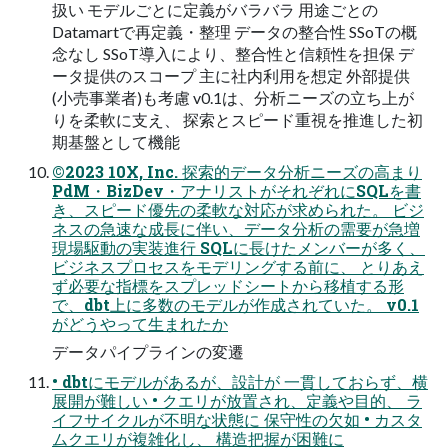
扱い モデルごとに定義がバラバラ 用途ごとの
Datamartで再定義・整理 データの整合性 SSoTの概
念なし SSoT導入により、整合性と信頼性を担保 デ
ータ提供のスコープ 主に社内利用を想定 外部提供
(小売事業者)も考慮 v0.1は、分析ニーズの立ち上が
りを柔軟に支え、 探索とスピード重視を推進した初
期基盤として機能
©2023 10X, Inc. 探索的データ分析ニーズの高まり
PdM・BizDev・アナリストがそれぞれにSQLを書
き、スピード優先の柔軟な対応が求められた。 ビジ
ネスの急速な成長に伴い、データ分析の需要が急増
現場駆動の実装進行 SQLに長けたメンバーが多く、
ビジネスプロセスをモデリングする前に、 とりあえ
ず必要な指標をスプレッドシートから移植する形
で、dbt上に多数のモデルが作成されていた。 v0.1
がどうやって生まれたか
データパイプラインの変遷
• dbtにモデルがあるが、設計が 一貫しておらず、横
展開が難しい • クエリが放置され、定義や目的、 ラ
イフサイクルが不明な状態に 保守性の欠如 • カスタ
ムクエリが複雑化し、 構造把握が困難に