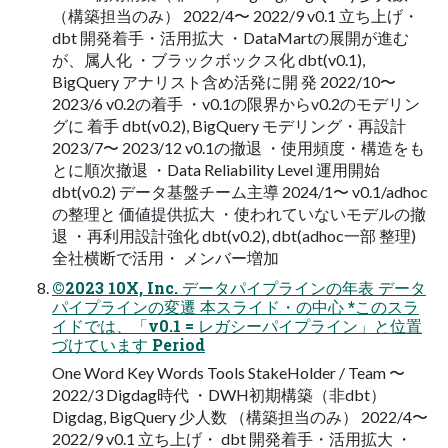
（構築担当のみ） 2022/4〜 2022/9 v0.1 立ち上げ・
dbt 開発着手・活用拡大 ・DataMartの展開が進む
が、属人化 ・ブラックボックス化 dbt(v0.1),
BigQuery アナリスト含め活発に開 発 2022/10〜
2023/6 v0.2の着手 ・v0.1の限界からv0.2のモデリン
グに 着手 dbt(v0.2), BigQuery モデリング・再設計
2023/7〜 2023/12 v0.1の撤退 ・使用頻度・構造をも
とに順次撤退 ・Data Reliability Level 運用開始
dbt(v0.2) データ基盤チーム主導 2024/1〜 v0.1/adhoc
の整理と 価値提供拡大 ・使われていないモデルの撤
退 ・再利用設計強化 dbt(v0.2), dbt(adhoc一部 整理)
全社横断で活用・ メンバー増加
©2023 10X, Inc. データパイプラインの年表 データ
パイプラインの変遷 本スライド・の中心 *このスラ
イドでは、「v0.1 = レガシーパイプライン」と位置
づけています Period
One Word Key Words Tools StakeHolder / Team 〜
2022/3 Digdag時代 ・DWH初期構築（非dbt）
Digdag, BigQuery 少人数 （構築担当のみ） 2022/4〜
2022/9 v0.1 立ち上げ・ dbt 開発着手・活用拡大 ・