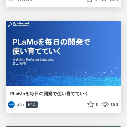
PLaMoを毎日の開発で使い育てていく
pfn
0
180
PRO