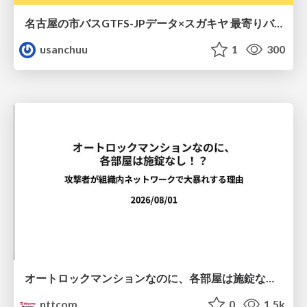
名古屋の市バスGTFS-JPデータ×スガキヤ 最寄りバス停検索をAmazon ElastiCache Serverless for Valkeyで最適化する
usanchuu
1
300
オートロックマンションなのに、各部屋は施錠なし！？ 攻撃者が組織内ネットワークで大暴れする理由 / The Front Door Is Locked, but the Rooms Are Wide Open: Why Attackers Move Freely Inside Enterprise Networks
nttcom
0
1.5k