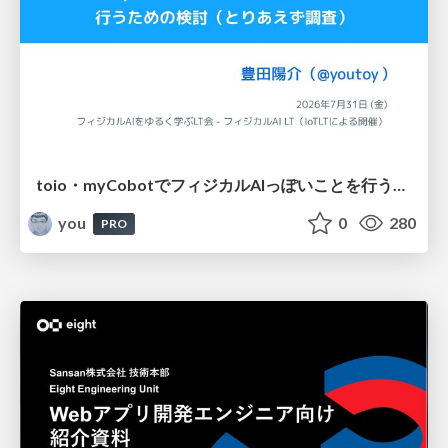
toio・myCobotでフィジカルAIっぽいことを行うための検討（とりあえず調査） / フィジカルAI LT（IoTLTによる開催）
you
0
280
PRO