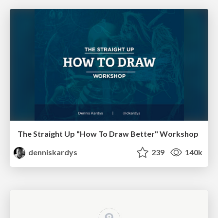
The Straight Up "How To Draw Better" Workshop
denniskardys
239
140k