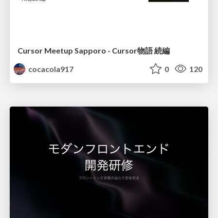
Cursor Meetup Sapporo - Cursor物語 続編
cocacola917
0
120