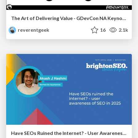
The Art of Delivering Value - GDevCon NA Keynote
reverentgeek
16
2.1k
Have SEOs Ruined the Internet? - User Awareness of SEO in 2025