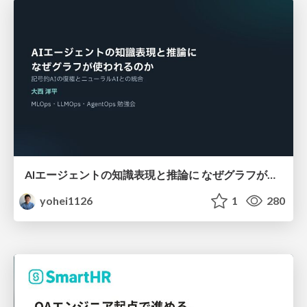
AIエージェントの知識表現と推論に なぜグラフが使われるのか - 記号的AIの復権とニューラルAIとの統合
yohei1126
1
280