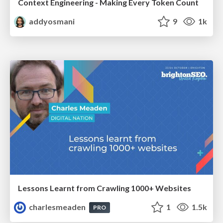
Context Engineering - Making Every Token Count
addyosmani
9
1k
Lessons Learnt from Crawling 1000+ Websites
charlesmeaden
1
1.5k
PRO