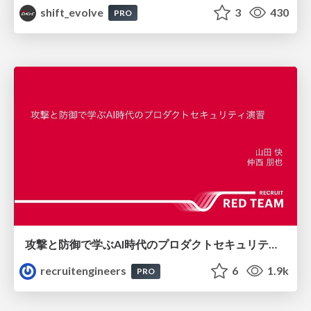
shift_evolve
3
430
PRO
攻撃と防御で学ぶAI時代のプロダクトセキュリティ演習
recruitengineers
6
1.9k
PRO