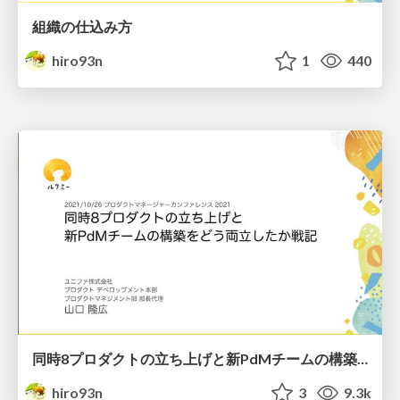
組織の仕込み方
hiro93n
1
440
同時8プロダクトの立ち上げと新PdMチームの構築をどう両立したか戦記
hiro93n
3
9.3k