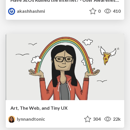
akashhashmi
0
410
Art, The Web, and Tiny UX
lynnandtonic
304
22k