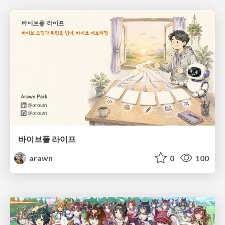
바이브풀 라이프
arawn
0
100