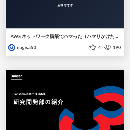
AWS ネットワーク構築でハマった（ハマりかけた） 5選とそこから得た教訓
nagisa53
4
190