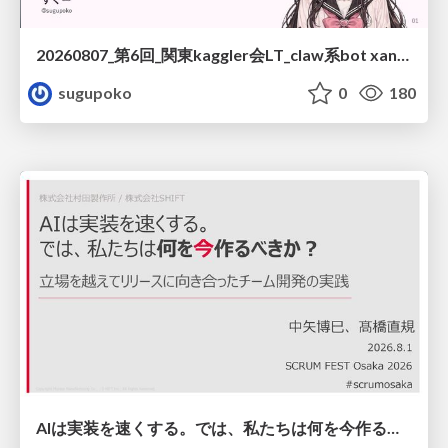
20260807_第6回_関東kaggler会LT_claw系bot xangiと始める、"寂しくない" kaggle
sugupoko
0
180
AIは実装を速くする。では、私たちは何を今作るべきか？－立場を越えてリリースに向き合ったチーム開発の実践 / 20260801 Hiromi Nakaya and Naoki Takahashi