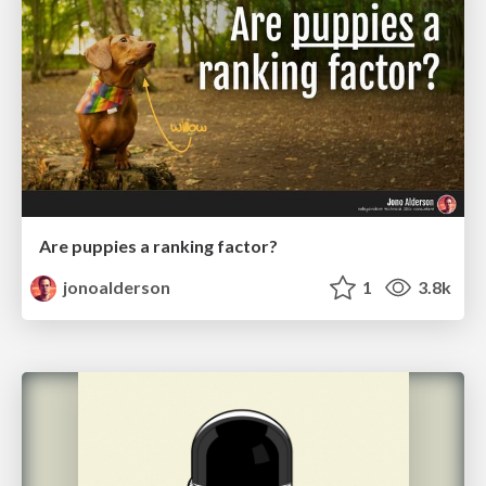
Are puppies a ranking factor?
jonoalderson
1
3.8k