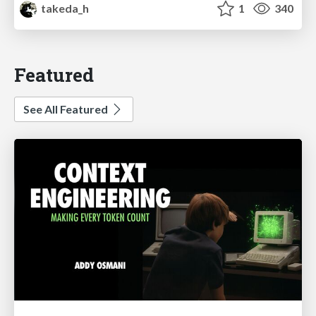
takeda_h
1
340
Featured
See All Featured