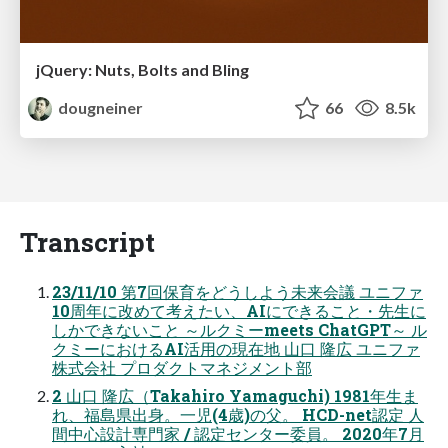
jQuery: Nuts, Bolts and Bling
dougneiner
66
8.5k
Transcript
23/11/10 第7回保育をどうしよう未来会議 ユニファ
10周年に改めて考えたい、AIにできること・先生に
しかできないこと ～ルクミーmeets ChatGPT～ ル
クミーにおけるAI活用の現在地 山口 隆広 ユニファ
株式会社 プロダクトマネジメント部
2 山口 隆広（Takahiro Yamaguchi) 1981年生ま
れ、福島県出身。一児(4歳)の父。 HCD-net認定 人
間中心設計専門家 / 認定センター委員。 2020年7月