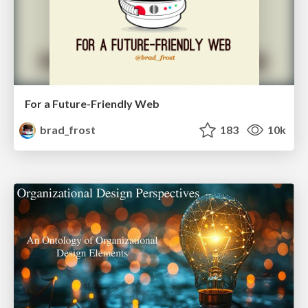
For a Future-Friendly Web
brad_frost
183
10k