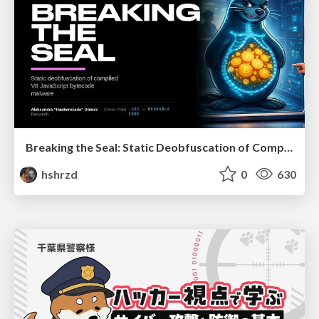
Breaking the Seal: Static Deobfuscation of Compiled V8 JavaScript Bytecode Malware
hshrzd
0
630