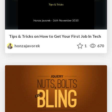
Tips & Tricks on How to Get Your First Job In Tech
honzajavorek
1
670