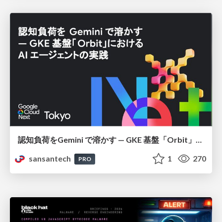
認知負荷をGemini で溶かす — GKE 基盤「Orbit」における AI エージェントの実践
sansantech
1
270
PRO