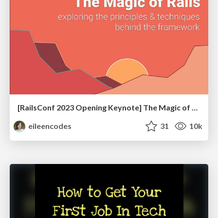
[RailsConf 2023 Opening Keynote] The Magic of Rails
eileencodes
31
10k