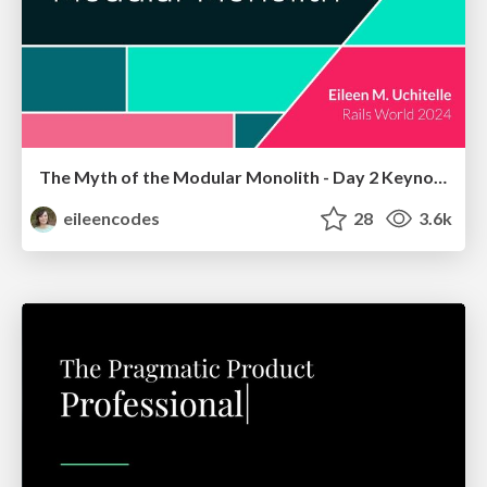
The Myth of the Modular Monolith - Day 2 Keynote - Rails World 2024
eileencodes
28
3.6k