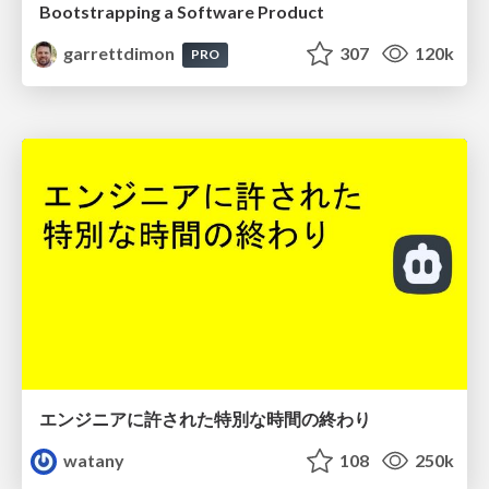
Bootstrapping a Software Product
garrettdimon
307
120k
PRO
エンジニアに許された特別な時間の終わり
watany
108
250k