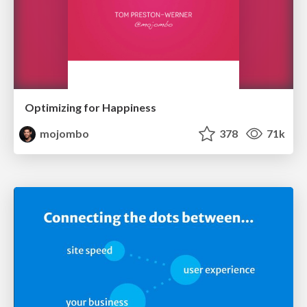
Optimizing for Happiness
mojombo
378
71k