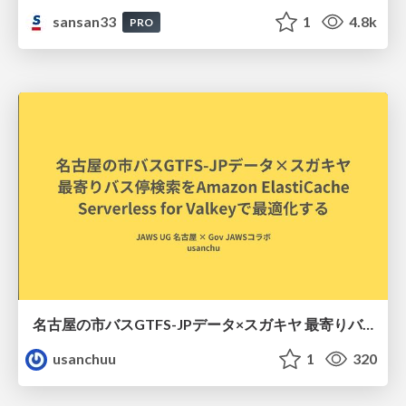
sansan33
1
4.8k
PRO
名古屋の市バスGTFS-JPデータ×スガキヤ 最寄りバス停検索をAmazon ElastiCache Serverless for Valkeyで最適化する
usanchuu
1
320