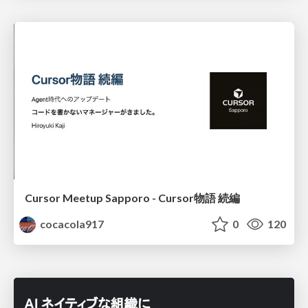
Cursor Meetup Sapporo - Cursor物語 続編
cocacola917
0
120