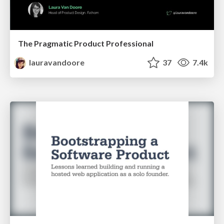
The Pragmatic Product Professional
lauravandoore
37
7.4k