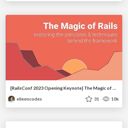
[RailsConf 2023 Opening Keynote] The Magic of Rails
eileencodes
31
10k