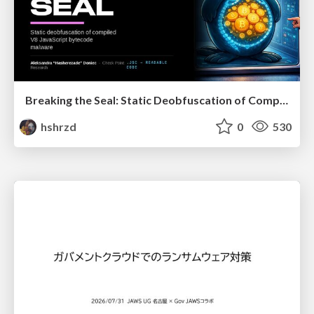
Breaking the Seal: Static Deobfuscation of Compiled V8 JavaScript Bytecode Malware
hshrzd
0
530