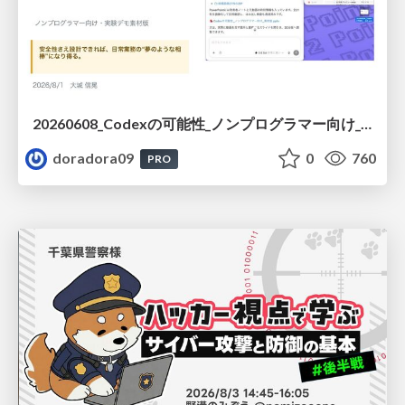
20260608_Codexの可能性_ノンプログラマー向け_大城追記
doradora09
0
760
PRO