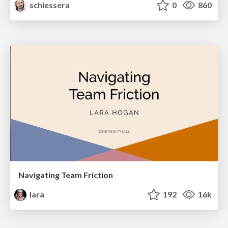
schlessera
0
860
Navigating Team Friction
lara
192
16k