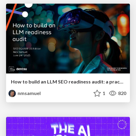
How to build an LLM SEO readiness audit: a practical framework
nmsamuel
1
820