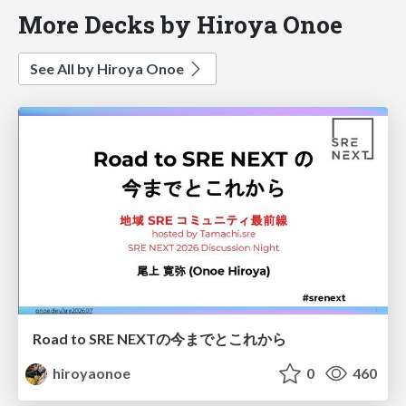
More Decks by Hiroya Onoe
See All by Hiroya Onoe
Road to SRE NEXTの今までとこれから
hiroyaonoe
0
460