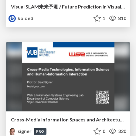
Visual SLAM未来予測 / Future Prediction in Visual SLAM
koide3
1
810
Cross-Media Information Spaces and Architectures
signer
0
320
PRO