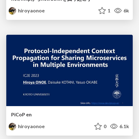
hiroyaonoe
1
6k
PiCoP en
hiroyaonoe
0
6.1k