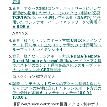
管理
背景︓アクセス制御 コンテナネットワークにおいて
管理者の指定したポリシーでのアクセス制御が必要
TCP/IPのパケット処理(カプセル化・NAPTなど)を
⽤いた コンテナオーバーレイネットワークで実現 3
A B DB A
A X Y Y X
背景︓様々なトランスポート⽅式 UNIXドメインソ
ケット 同じホスト上のコンテナ間のみで使⽤可能 ス
ループット⼤ レイテンシ⼩ 4
背景︓様々なトランスポート⽅式 RDMA(Remote
Direct Memory Access) 専⽤のハードウェアを持
つホスト間のコンテナ通信を⾼速化 5 スループット
⼤ レイテンシ⼩ CPU時間⼩
コネクション 確⽴時間⼤
課題 コンテナネットワークのアクセス制御を保ちな
がら ホストの特性に合わせたトランスポート⽅式の
使い分けが困難 6 コン テナ コン テナ 10.0.0.1
10.0.0.2
拒否 /var/a.sock /var/b.sock 拒否 アクセス制御ポリ