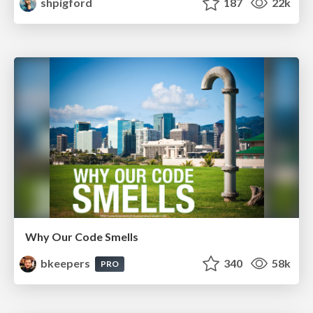
shpigford
187
22k
Why Our Code Smells
bkeepers
340
58k
PRO