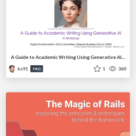
A Guide to Academic Writing Using Generative AI - A Workshop
ks91
1
360
PRO