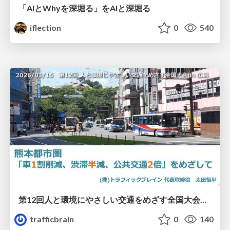
「AIとWhyを深堀る」をAIと深堀る
iflection
0
540
第12回人と環境にやさしい交通をめざす全国大会／熊本都市圏「車1割削減、渋滞半減、公共交通2倍」をめざして
trafficbrain
0
140