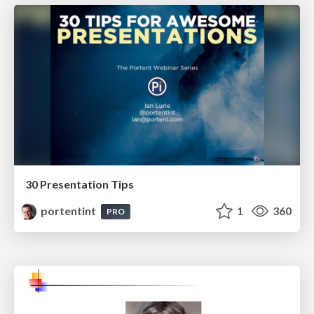
30 Presentation Tips
portentint
1
360
PRO