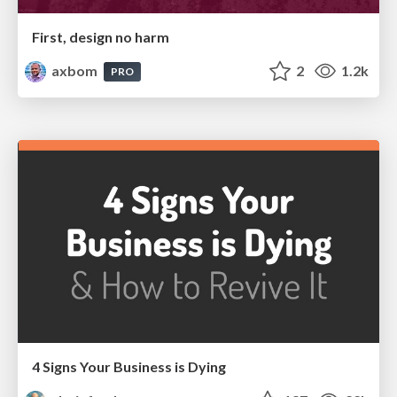
First, design no harm
axbom
2
1.2k
PRO
4 Signs Your Business is Dying