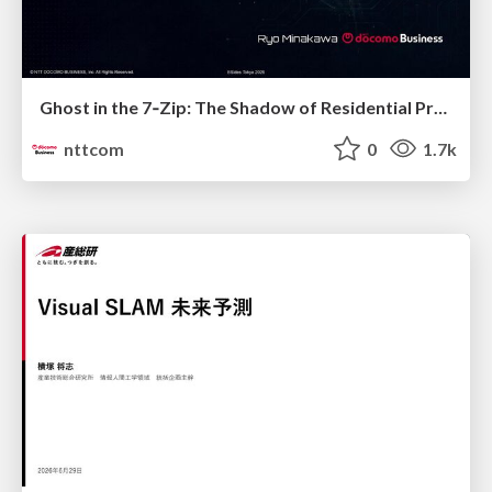
Ghost in the 7‑Zip: The Shadow of Residential Proxies Creeping into Your Life
nttcom
0
1.7k