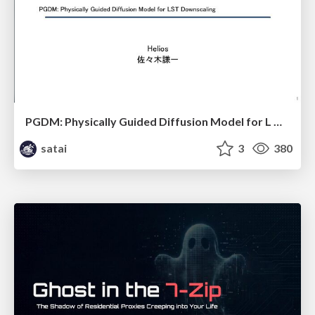
PGDM: Physically Guided Diffusion Model for L Downscaling
satai
3
380