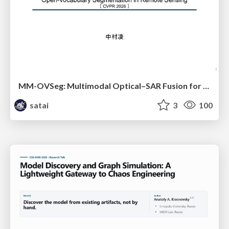
MM-OVSeg: Multimodal Optical–SAR Fusion for Open-Vocabulary Segmentation in Remote Sensing
satai
3
100