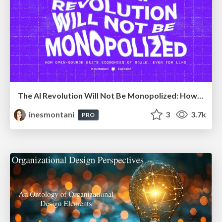
The AI Revolution Will Not Be Monopolized: How open-source beats economies of scale, even for LLMs
inesmontani
3
3.7k
PRO