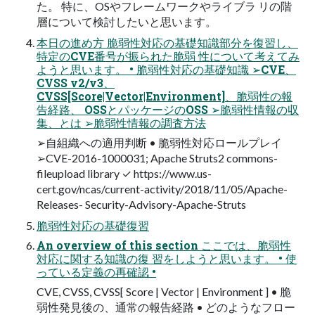
た。 特に、OSやフレームワークやライブラ リの階
層について検討したいと思います。
本日の進め方 脆弱性対応の基礎知識部分を復習し、
特定のCVE番号が振られた脆弱 性について考えてみ
ようと思います。 • 脆弱性対応の基礎知識 ➢CVE、
CVSS v2/v3、
CVSS[Score|Vector|Environment]、脆弱性の報
告経路、 OSSとパッケージのOSS ➢脆弱性情報の収
集、とは ➢脆弱性情報の調査方法
➢自組織への適用判断 • 脆弱性対応ロールプレイ
➢CVE-2016-1000031; Apache Struts2 commons-
fileupload library ✓ https://www.us-
cert.gov/ncas/current-activity/2018/11/05/Apache-
Releases- Security-Advisory-Apache-Struts
脆弱性対応の基礎復習
An overview of this section ここでは、脆弱性
対応に関する知識の復 習をしようと思います。 • 使
っている定義の再確認 •
CVE, CVSS, CVSS[ Score | Vector | Environment ] • 脆
弱性発見後の、通常の報告経路 • どのようなフロー