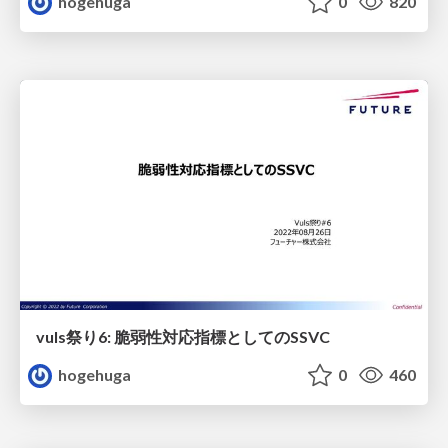
hogehuga
0
820
vuls祭り6: 脆弱性対応指標としてのSSVC
hogehuga
0
460