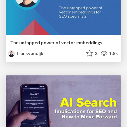
The untapped power of vector embeddings
frankvandijk
2
1.8k