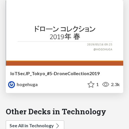
IoTSecJP_Tokyo_#5-DroneCollection2019
hogehuga
1
2.3k
Other Decks in Technology
See All in Technology