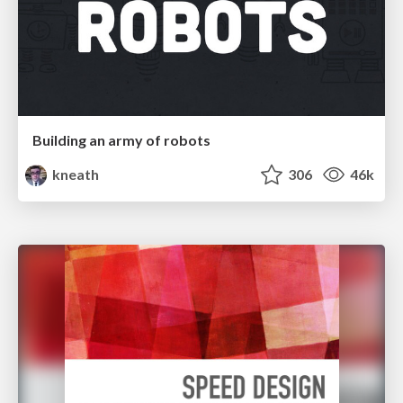
Building an army of robots
kneath
306
46k