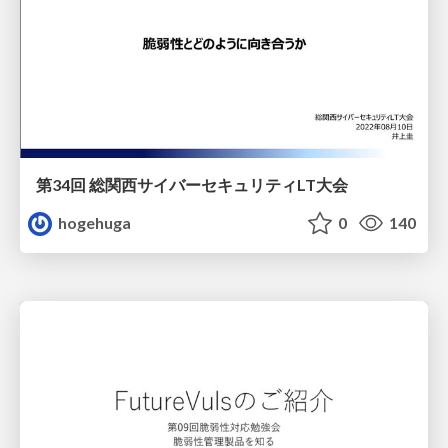
第34回 総関西サイバーセキュリティLT大会
hogehuga
0
140