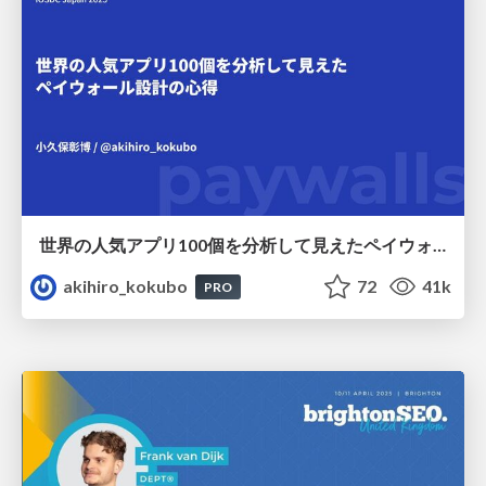
世界の人気アプリ100個を分析して見えたペイウォール設計の心得
akihiro_kokubo
72
41k
PRO