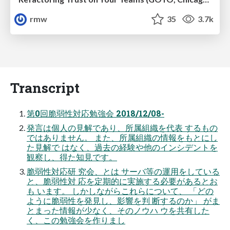
rmw
35
3.7k
Transcript
第0回脆弱性対応勉強会 2018/12/08-
発言は個人の見解であり、所属組織を代表 するもの
ではありません。 また、所属組織の情報をもとにし
た見解で はなく、過去の経験や他のインシデントを
観察し、得た知見です。
脆弱性対応研 究会、とは サーバ等の運用をしている
と、脆弱性対 応を定期的に実施する必要があるとお
も います。 しかしながらこれらについて、 「どの
ように脆弱性を発見し、影響を判 断するのか」 がま
とまった情報が少なく、そのノウハ ウを共有した
く、この勉強会を作りまし