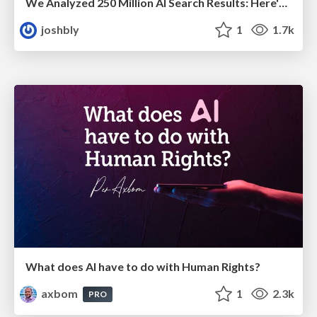
We Analyzed 250 Million AI Search Results: Here's What I Found
joshbly
1
1.7k
What does AI have to do with Human Rights?
axbom
1
2.3k
PRO