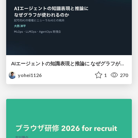
AIエージェントの知識表現と推論に なぜグラフが使われるのか - 記号的AIの復権とニューラルAIとの統合
yohei1126
1
270