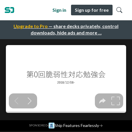
Sign in
Sign up for free
Upgrade to Pro
— share decks privately, control
downloads, hide ads and more …
·
Ship Features Fearlessly
→
SPONSORED