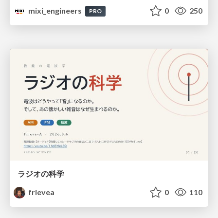
mixi_engineers
0
250
PRO
ラジオの科学
frievea
0
110