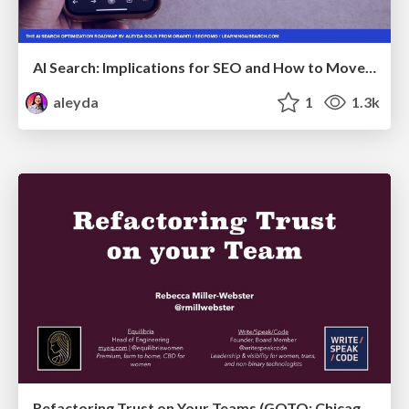
AI Search: Implications for SEO and How to Move Forward - #ShenzhenSEOConference
aleyda
1
1.3k
Refactoring Trust on Your Teams (GOTO; Chicago 2020)