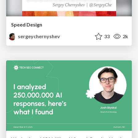
Speed Design
sergeychernyshev
33
2k