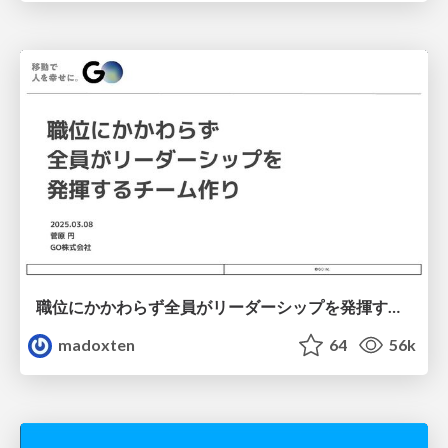
職位にかかわらず全員がリーダーシップを発揮するチーム作り / Building a team where everyone can demonstrate leadership regardless of position
madoxten
64
56k