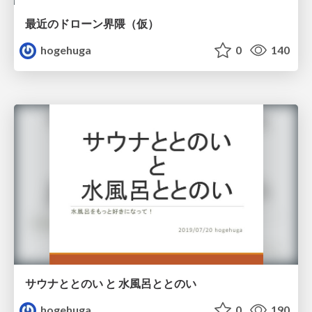
最近のドローン界隈（仮）
hogehuga
0
140
サウナととのい と 水風呂ととのい
hogehuga
0
190