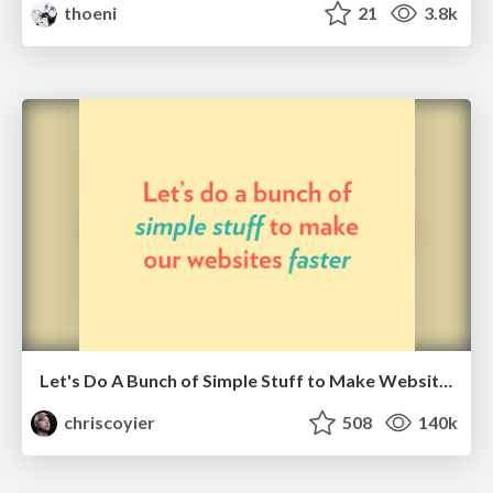
thoeni
21
3.8k
Let's Do A Bunch of Simple Stuff to Make Websites Faster
chriscoyier
508
140k