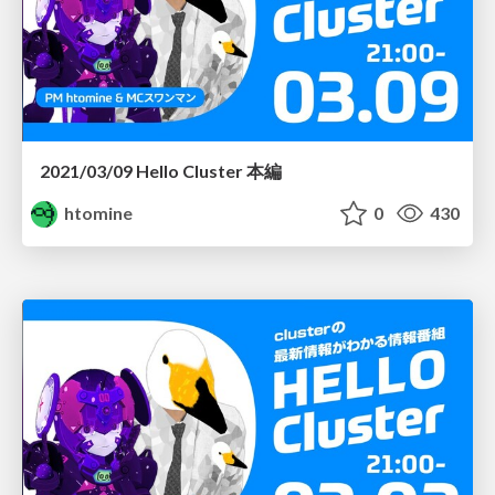
2021/03/09 Hello Cluster 本編
htomine
0
430