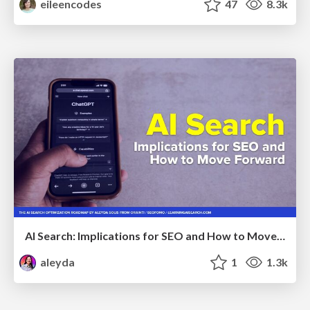
eileencodes
47
8.3k
AI Search: Implications for SEO and How to Move Forward - #ShenzhenSEOConference
aleyda
1
1.3k