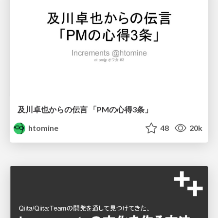
及川卓也からの伝言 「PMの心得3条」
htomine
48
20k