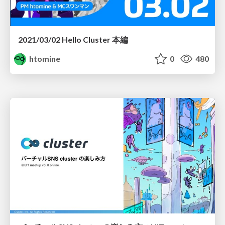
2021/03/02 Hello Cluster 本編
htomine
0
480