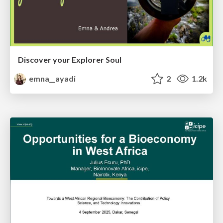
Discover your Explorer Soul
emna__ayadi
2
1.2k