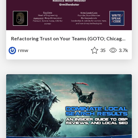
Refactoring Trust on Your Teams (GOTO; Chicago 2020)
rmw
35
3.7k