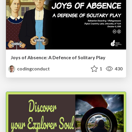
Joys of Absence: A Defence of Solitary Play
codingconduct
1
430