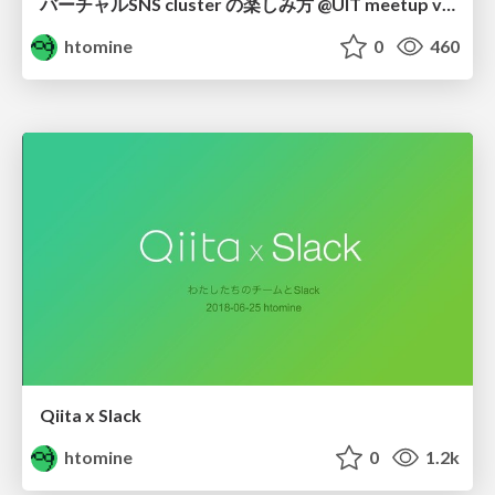
バーチャルSNS cluster の楽しみ方 @UIT meetup vol.8 online / uitmeetup-cluster
htomine
0
460
Qiita x Slack
htomine
0
1.2k