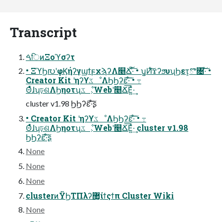
Transcript
ࠓिͷΞοϓσʔτ
• ΞϓϦ൛ʹφϏήʔγϣϯϝχϡʔΛ௥Ճ͠·ͨ͠ • ʮ͍͍Ͷͨ͠ϫʔϧυʯϦετ͕ొ৔͠·ͨ͠ •
Creator Kit ʹηʔϒػೳΛϦϦʔε͠·ͨ͠ • ߹
Θͤͯɺʮঢ়ଶΛϦηοτʯػೳ͕Webʹ௥Ճ͞Ε͍ͯ·͢
cluster v1.98 ϦϦʔε͠·ͨ͠ʂ
• Creator Kit ʹηʔϒػೳΛϦϦʔε͠·ͨ͠ • ߹
Θͤͯɺʮঢ়ଶΛϦηοτʯػೳ͕Webʹ௥Ճ͞Ε͍ͯ·͢ cluster v1.98
ϦϦʔε͠·ͨ͠ʂ
None
None
None
clusterͷΫϦΤΠλʔ޲͚ίϯςϯπ Cluster Wiki
None