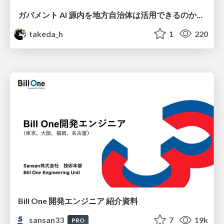
ガバメント AI 源内を地方自治体は活用できるのか 可能性と課題、期待について
takeda_h
1
220
Bill One 開発エンジニア 紹介資料
sansan33
7
19k
PRO