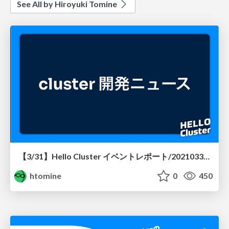
See All by Hiroyuki Tomine
【3/31】Hello Cluster イベントレポート/20210331-hellocluster
htomine
0
450