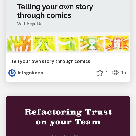
Tell your own story through comics
letsgokoyo
1
1k