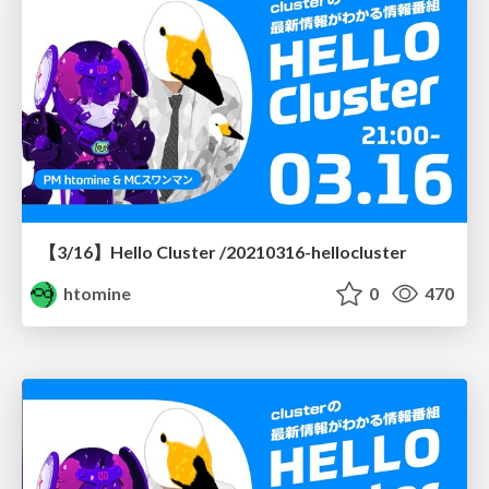
【3/16】Hello Cluster /20210316-hellocluster
htomine
0
470