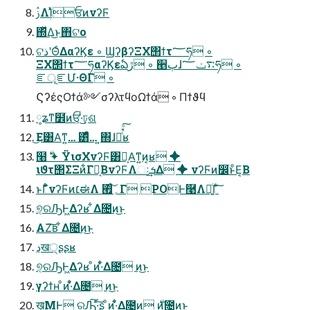
ࢲΛؚΊͯਓͷνʔϜ
΍ͬͯΔ͜ͱ΋ଟο
ଟذʹΘͨΔαʔϏε ◦ ϢʔβʔΞΧ΢ϯτ؅ཧ ◦
ΞΧ΢ϯτ؅ཧαʔϏεఏڙ ◦ ੥ٻɺ࠴ݖ؅ཧ ◦
ೝূೝՄ·ΘΓ ◦
ϚʔέςΟϯά༻σʔλτϥοΩϯά ◦ Πϯϑϥ
༷ʑͳ໾ׂͷਓ͕·ͥͥ͜ঢ়ଶ
͜Ε͸Α͘ͳ͍… ͸ͣͩ… ͍΍ɺՌͨͯͦ͠͏͔ʁ
໨࣍ ✦ ΫισΧνʔϜ͸Կ͕Α͘ͳ͍ͷ͔ʁ ✦
ιϑτ΢ΣΞͷ͋Γํ͔ΒνʔϜΛઃܭ͢Δ ✦ νʔϜͷ෼ׂͱͦΕ͔Β
ͱΓ͋͑ͣνʔϜͷ׆ಈΛ ؍࡯ͨ͠Γ POͰ࿩Λฉ͍ͨΓͨ͠
୭͔ରԠͰ͖Δʔʁ ͋Δ೔ͷ͜ͱ
ΑΖ͘͠ʙ ͋Δ೔ͷ͜ͱ
ڍख੍ʂʂʁ
୭͔ରԠͰ͖Δʔʁ ͦͷ·ͨ͋Δ೔ ͷ͜ͱ
γʔϯʜ ͦͷ·ͨ͋Δ೔ ͷ͜ͱ
ख͕ۭ͍ͨΜͰ ରԠ͠·ͨ͠ʂ ͦͷ·ͨ͋Δ೔ͷ ࣍ͷ೔ͷ͜ͱ