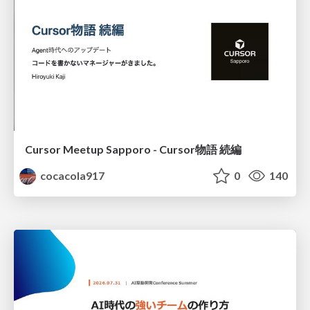
Cursor Meetup Sapporo - Cursor物語 続編
cocacola917
0
140