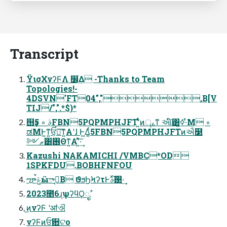
Transcript
ΫισΧνʔϜΛ ෼ׂ͢Δ -Thanks to Team
Topologies!-
4DSVN'FT04",",B[V
TIJ/",".*$)*
஫ҙࣄ߲ ◦ 5FBN5PQPMPHJFTʹ͍ͭͯͷৄࡉͳ આ໌͸ߦ͍·ͤΜ ◦
ಡΜͰ͍ͳ͍ਓ͕ࠞཚ͠ͳ͍Α͏ʹɺ Ͱ͖Δ͚ͩ5FBN5PQPMPHJFTͷઐ໳
༻ޠ͸࢖Θͳ͍Α͏ʹ͍ͯ͠·͢
Kazushi NAKAMICHI /VMBC*OD
1SPKFDU.BOBHFNFOU
ౡࠜݝӹాࢢ͔Β ϑϧϦϞʔτͰ࢓ࣄͯ͠·͢
2023೥6݄ɹψʔϥϘೖࣾ
͜ͷνʔϜ ʹॴଐ
νʔϜͷਓ਺ଟο