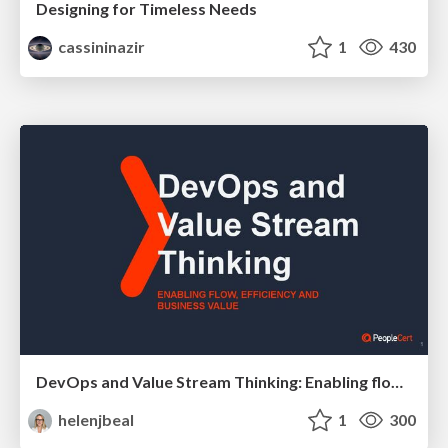
Designing for Timeless Needs
cassininazir
1
430
DevOps and Value Stream Thinking: Enabling flow, efficiency and business value
helenjbeal
1
300