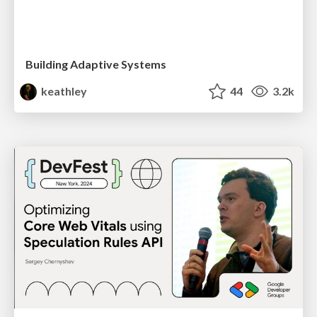
Building Adaptive Systems
keathley
44
3.2k