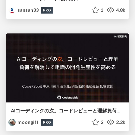
sansan33
1
4.8k
PRO
AIコーディングの次。コードレビューと理解負荷を解消して組織の開発生産性を高める
moongift
2
2.2k
PRO