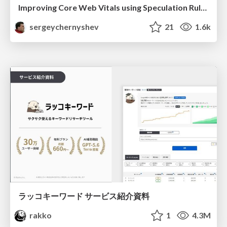
Improving Core Web Vitals using Speculation Rules API
sergeychernyshev
21
1.6k
ラッコキーワード サービス紹介資料
rakko
1
4.3M