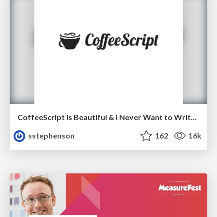
CoffeeScript is Beautiful & I Never Want to Write Plain JavaScript Again
sstephenson
162
16k