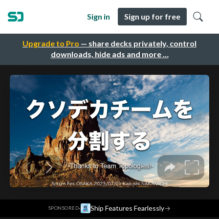
Sign in
Sign up for free
Upgrade to Pro
— share decks privately, control
downloads, hide ads and more …
·
Ship Features Fearlessly
→
SPONSORED