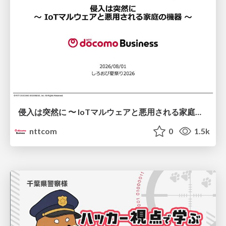
侵入は突然に 〜 IoTマルウェアと悪用される家庭の機器 ～ / When Intrusion Strikes: IoT Malware and the Abuse of Home Devices
nttcom
0
1.5k