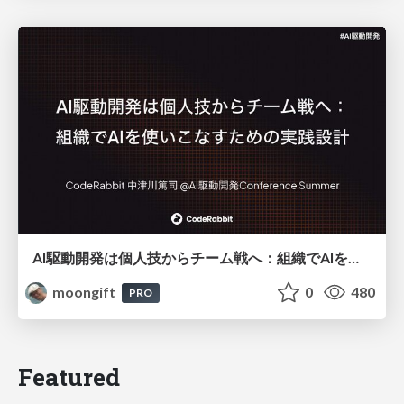
AI駆動開発は個人技からチーム戦へ：組織でAIを使いこなすための実践設計
moongift
0
480
PRO
Featured