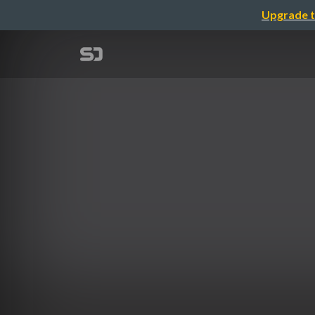
Upgrade t