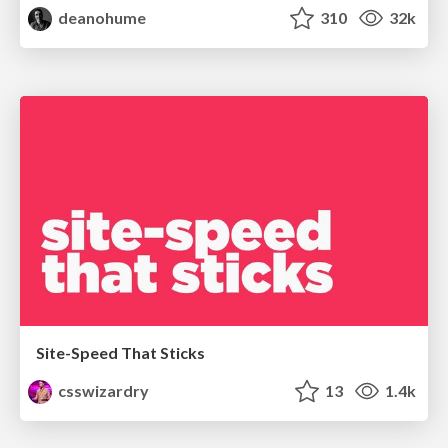
deanohume
310
32k
Site-Speed That Sticks
csswizardry
13
1.4k