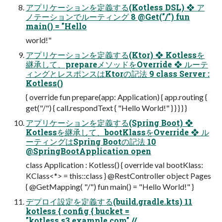
アプリケーションを定義する(Kotless DSL) ❖ ア
ノテーションでルーティング 8 @Get("/") fun
main() = "Hello
world!"
アプリケーションを定義する(Ktor) ❖ Kotlessを
継承して、prepareメソッドをOverride ❖ ルーテ
ィングとレスポンスはKtorの記法 9 class Server :
Kotless()
{ override fun prepare(app: Application) { app.routing {
get("/") { call.respondText { "Hello World!" } } } } }
アプリケーションを定義する(Spring Boot) ❖
Kotlessを継承して、bootKlassをOverride ❖ ル
ーティングはSpring Bootの記法 10
@SpringBootApplication open
class Application : Kotless() { override val bootKlass:
KClass<*> = this::class } @RestController object Pages
{ @GetMapping( "/") fun main() = "Hello World!" }
デプロイ設定を定義する(build.gradle.kts) 11
kotless { config { bucket =
"kotless.s3.example.com" //