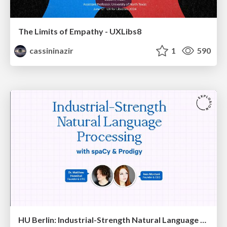
The Limits of Empathy - UXLibs8
cassininazir
1
590
HU Berlin: Industrial-Strength Natural Language Processing with spaCy and Prodigy