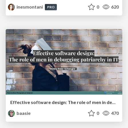
inesmontani
0
620
PRO
Effective software design: The role of men in debugging patriarchy in IT @ Voxxed Days AMS
baasie
0
470