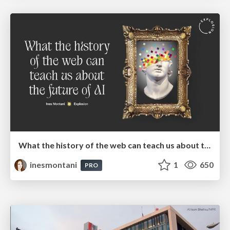
What the history of the web can teach us about the future of AI
inesmontani
1
650
PRO