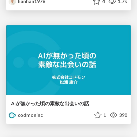
hanhan1978
4
1.7k
AIが無かった頃の素敵な出会いの話
codmoninc
1
390