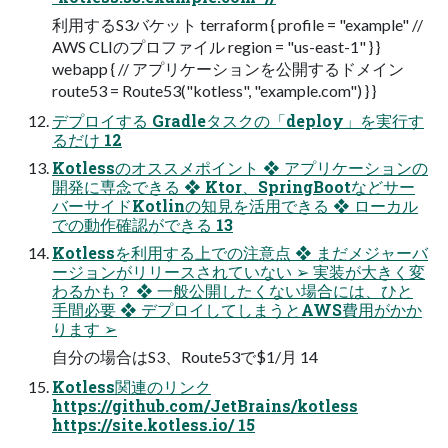
利用するS3バケット terraform { profile = "example" //
AWS CLIのプロファイル region = "us-east-1" } }
webapp { // アプリケーションを公開するドメイン
route53 = Route53("kotless", "example.com") } }
デプロイする Gradleタスクの「deploy」を実行す
るだけ 12
Kotlessのオススメポイント ❖ アプリケーションの
開発に専念できる ❖ Ktor、SpringBootなどサー
バーサイドKotlinの知見を活用できる ❖ ローカル
での動作確認ができる 13
Kotlessを利用する上での注意点 ❖ まだメジャーバ
ージョンがリリースされていない ➢ 実装が大きく変
わるかも？ ❖ 一般公開したくない場合には、ひと
手間必要 ❖ デプロイしてしまうとAWS費用がかか
ります ➢
自分の場合はS3、Route53で$1/月 14
Kotless関連のリンク
https://github.com/JetBrains/kotless
https://site.kotless.io/ 15