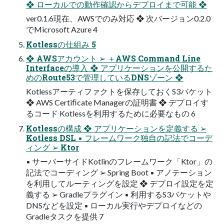
❖ ローカルでの動作確認からデプロイまで可能 ❖
ver0.1.6現在、AWSでのみ対応 ❖ 次バージョン0.2.0
でMicrosoft Azure 4
Kotlessの仕組み 5
❖ AWSアカウント ➢ ＋AWS Command Line
Interfaceの導入 ❖ アプリケーションを公開するた
めのRoute53で管理しているDNSゾーン ❖
Kotlessアーティファクトを保存しておくS3バケット
❖ AWS Certiﬁcate Managerの証明書 ❖ デプロイす
るコード Kotlessを利用するために必要なもの 6
Kotlessの構成 ❖ アプリケーションを定義する ➢
Kotless DSL ▪ フレームワーク独自の記法でコーデ
ィング ➢ Ktor
▪ サーバーサイドKotlinのフレームワーク「Ktor」の
記法でコーディング ➢ Spring Boot ▪ アノテーション
を利用してルーティングを設定 ❖ デプロイ設定を定
義する ➢ Gradleプラグイン ▪ 利用するS3バケットや
DNSなどを設定 ▪ ローカル実行やデプロイなどの
Gradleタスクを提供 7