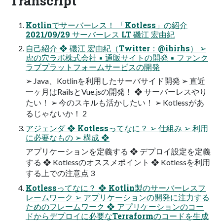
Transcript
Kotlinでサーバーレス！ 「Kotless」の紹介
2021/09/29 サーバーレス LT 磯江 宏由紀
自己紹介 ❖ 磯江 宏由紀（Twitter：@ihirhs） ➢
虎の穴ラボ株式会社 ▪ 通販サイトの開発 ▪ ファンク
ラブプラットフォームサービスの開発
➢ Java、Kotlinを利用したサーバサイド開発 ➢ 直近
一ヶ月はRailsとVue.jsの開発！ ❖ サーバーレスやり
たい！ ➢ 今のスキルも活かしたい！ ➢ Kotlessがあ
るじゃないか！ 2
アジェンダ ❖ Kotlessってなに？ ➢ 仕組み ➢ 利用
に必要なもの ➢ 構成 ❖
アプリケーションを定義する ❖ デプロイ設定を定義
する ❖ Kotlessのオススメポイント ❖ Kotlessを利用
する上での注意点 3
Kotlessってなに？ ❖ Kotlin製のサーバーレスフ
レームワーク ➢ アプリケーションの開発に注力する
ためのフレームワーク ❖ アプリケーションのコー
ドからデプロイに必要なTerraformのコードを生成