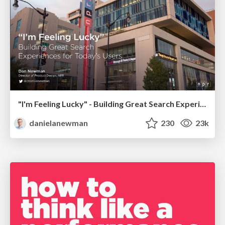
"I'm Feeling Lucky" - Building Great Search Experiences for Today's Users (#IAC19)
danielanewman
230
23k