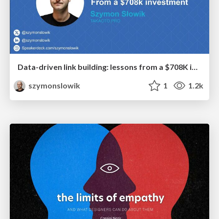
Data-driven link building: lessons from a $708K investment (BrightonSEO talk)
szymonslowik
1
1.2k