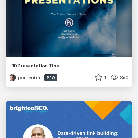
30 Presentation Tips
portentint
1
360
PRO