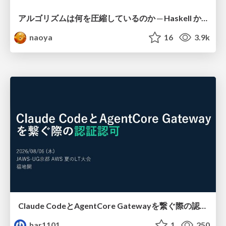
アルゴリズムは何を圧縮しているのか ─ Haskell から育った「圧縮代数」というメンタルモデル
naoya
16
3.9k
Claude CodeとAgentCore Gatewayを繋ぐ際の認証認可 / Authentication and authorization when connecting Claude Code with AgentCore Gateway
har1101
1
250