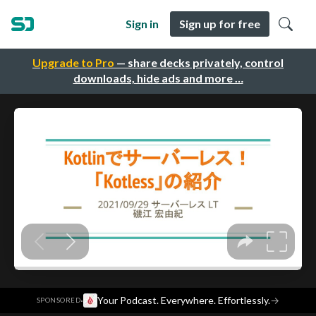
Sign in
Sign up for free
Upgrade to Pro
— share decks privately, control
downloads, hide ads and more …
·
Your Podcast. Everywhere. Effortlessly.
→
SPONSORED