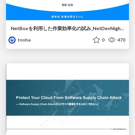
NetBoxを利用した作業効率化の試み_NetDevNight4
tnoha
0
470