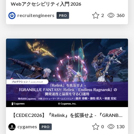
Webアクセシビリティ入門 2026
recruitengineers
2
360
PRO
【CEDEC2026】『Relink』を拡張せよ - 『GRANBLUE FANTASY: Relink - Endless Ragnarok』の開発速度と品質を守るCI運用
cygames
0
130
PRO