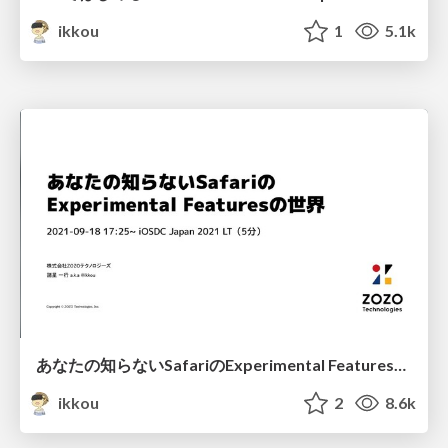
ikkou
1
5.1k
あなたの知らないSafariのExperimental Featuresの世界 - iOSDC Japan 2021 / Experimental Features in Safari You Didn't Know
ikkou
2
8.6k