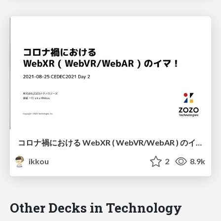
コロナ禍における WebXR ( WebVR/WebAR ) のイマ！ #CEDEC2021 / Recent WebXR in COVID-19 pandemic
ikkou
2
8.9k
Other Decks in Technology