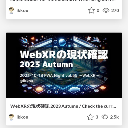
ikkou
0
270
WebXRの現状確認 2023 Autumn / Check the current status of WebXR 2023 Autumn
ikkou
3
2.5k