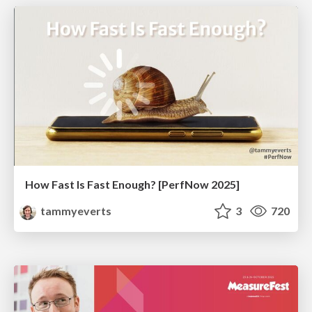
How Fast Is Fast Enough? [PerfNow 2025]
tammyeverts
3
720