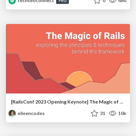
techseoconnect
0
460
PRO
[RailsConf 2023 Opening Keynote] The Magic of Rails
eileencodes
31
10k