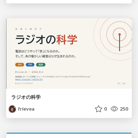
ラジオの科学
frievea
0
250