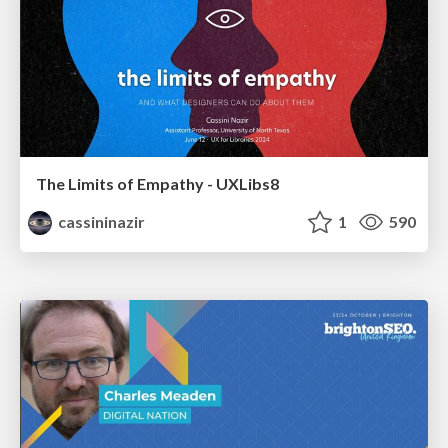
The Limits of Empathy - UXLibs8
cassininazir
1
590