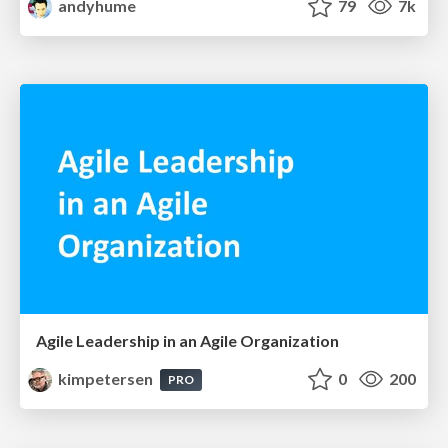
andyhume
79
7k
Agile Leadership in an Agile Organization
kimpetersen
0
200
PRO