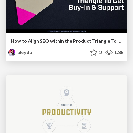
How to Align SEO within the Product Triangle To Get Buy-In & Support - #RIMC
aleyda
2
1.8k