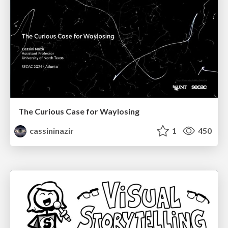
The Curious Case for Waylosing
cassininazir
1
450