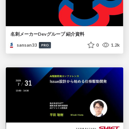
名刺メーカーDevグループ 紹介資料
sansan33
0
1.2k
PRO