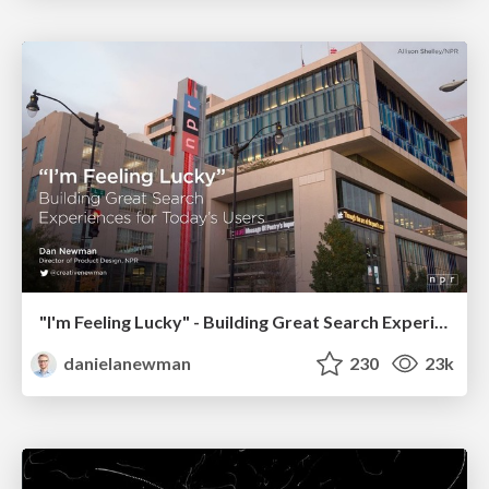
"I'm Feeling Lucky" - Building Great Search Experiences for Today's Users (#IAC19)
danielanewman
230
23k