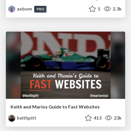
axbom
1
2.3k
PRO
Keith and Marios Guide to Fast Websites
keithpitt
413
23k