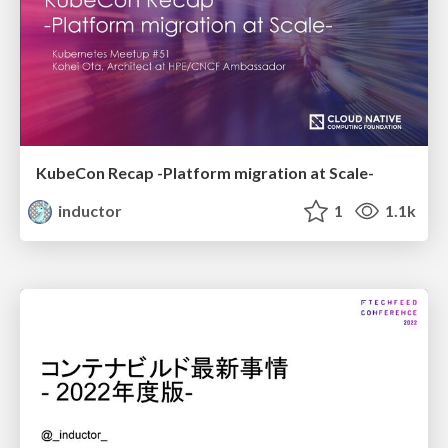
KubeCon Recap -Platform migration at Scale-
inductor
1
1.1k