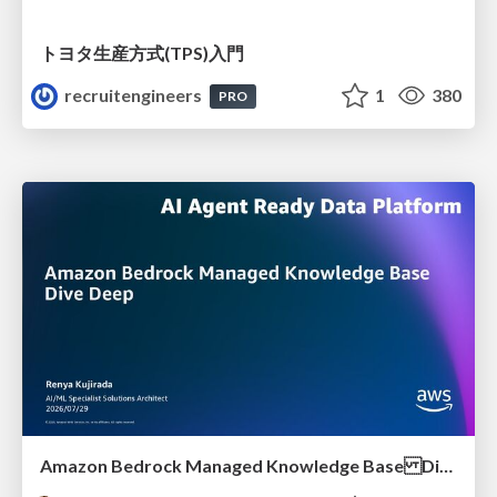
トヨタ⽣産⽅式(TPS)⼊⾨
recruitengineers
1
380
PRO
Amazon Bedrock Managed Knowledge Base Dive Deep