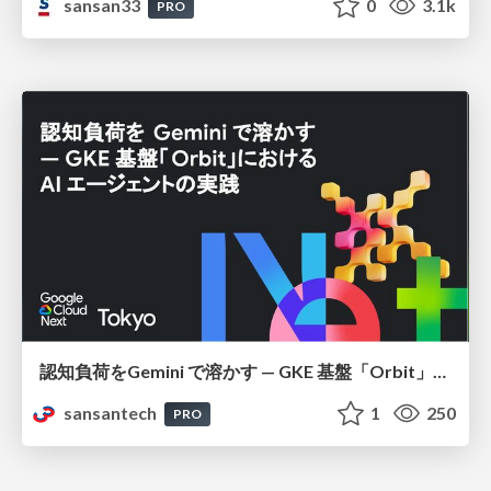
sansan33
0
3.1k
PRO
認知負荷をGemini で溶かす — GKE 基盤「Orbit」における AI エージェントの実践
sansantech
1
250
PRO