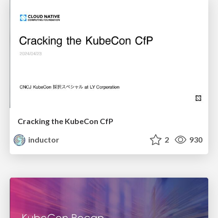
Cracking the KubeCon CfP
inductor
2
930