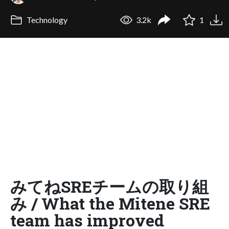
Technology
3.2k
1
みてねSREチームの取り組
み / What the Mitene SRE
team has improved