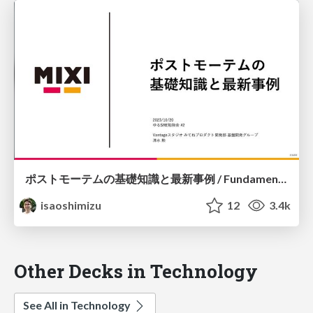
ポストモーテムの基礎知識と最新事例 / Fundamentals of Postmortem
isaoshimizu
12
3.4k
Other Decks in Technology
See All in Technology