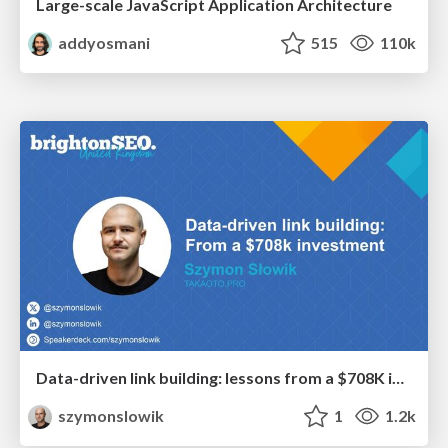
Large-scale JavaScript Application Architecture
addyosmani
515
110k
Data-driven link building: lessons from a $708K investment (BrightonSEO talk)
szymonslowik
1
1.2k