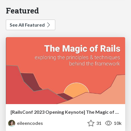
Featured
See All Featured
[RailsConf 2023 Opening Keynote] The Magic of Rails
eileencodes
31
10k