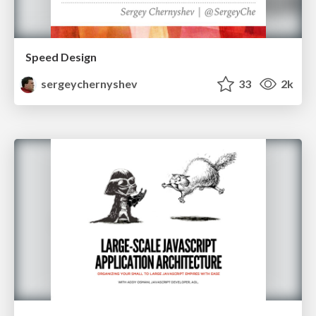
Speed Design
sergeychernyshev
33
2k