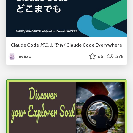
Claude Code どこまでも/ Claude Code Everywhere
nwiizo
66
57k