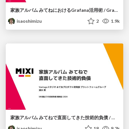
家族アルバム みてねにおけるGrafana活用術 / Grafana Meetup Japan Vol.1 LT
isaoshimizu
2
1.9k
家族アルバム みてねで直面してきた技術的負債 / MIXI KAG 2024
isaoshimizu
18
9.2k