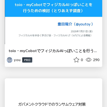
toio・myCobotでフィジカルAIっぽいことを行うための検討（とりあえず調査） / フィジカルAI LT（IoTLTによる開催）
you
0
290
PRO