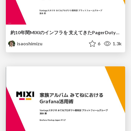
約10年間MIXIのインフラを 支えてきたPagerDutyの活用事例 / PagerDuty on Tour 2024
isaoshimizu
6
1.3k