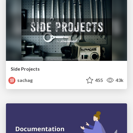
Side Projects
sachag
455
43k