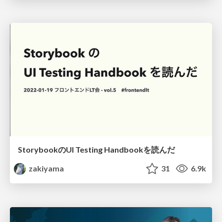
StorybookのUI Testing Handbookを読んだ
zakiyama
31
6.9k