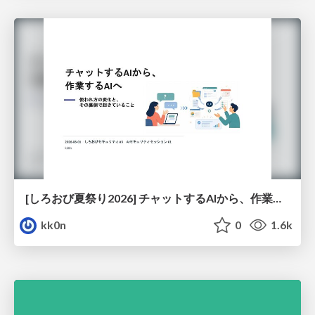
[しろおび夏祭り2026] チャットするAIから、作業するAIへ - 使われ方の変化と、その裏側で起きていること
kk0n
0
1.6k