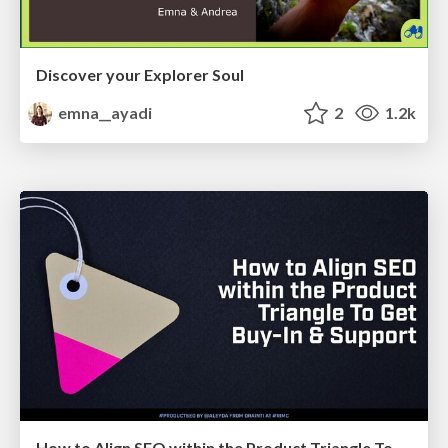
Discover your Explorer Soul
emna__ayadi
2
1.2k
How to Align SEO within the Product Triangle To Get Buy-In & Support - #RIMC