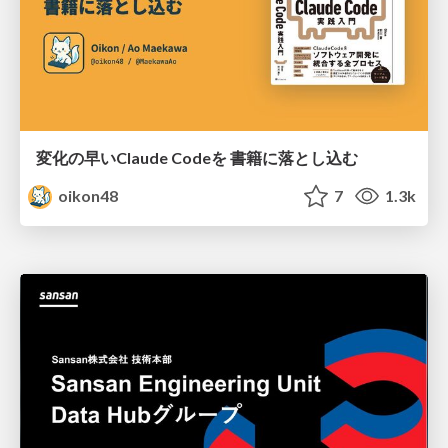
変化の早いClaude Codeを 書籍に落とし込む
oikon48
7
1.3k