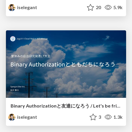
iselegant
20
5.9k
Binary Authorizationと友達になろう / Let's be friends with Binary Authorization
iselegant
3
1.3k