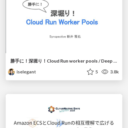
勝手に！深堀り！Cloud Run worker pools / Deep dive Cloud Run worker pools
iselegant
5
3.8k