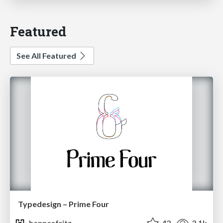
Featured
See All Featured
Typedesign – Prime Four
hannesfritz
42
3.1k