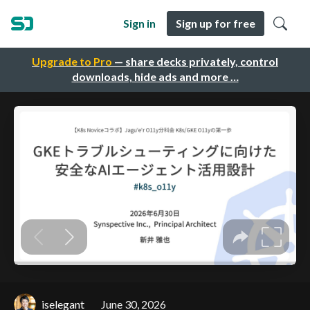
Sign in
Sign up for free
Upgrade to Pro
— share decks privately, control
downloads, hide ads and more …
iselegant
June 30, 2026