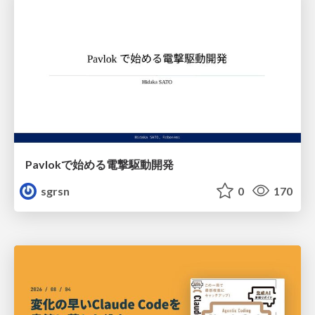
Pavlokで始める電撃駆動開発
sgrsn
0
170