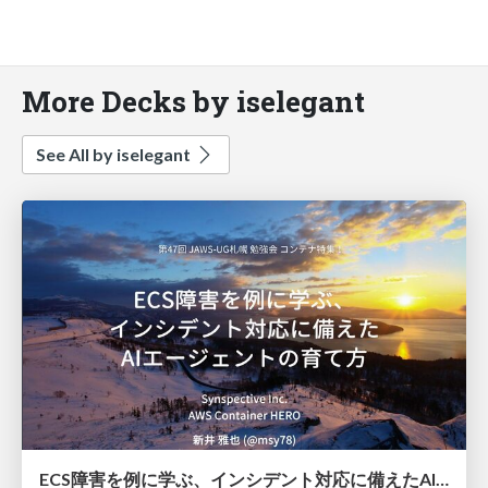
More Decks by iselegant
See All by iselegant
ECS障害を例に学ぶ、インシデント対応に備えた AIエージェントの育て方 / How to develop AI agents for incident response with ECS outage