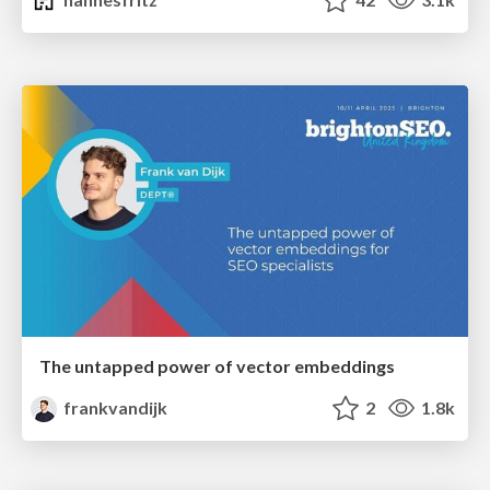
The untapped power of vector embeddings
frankvandijk
2
1.8k