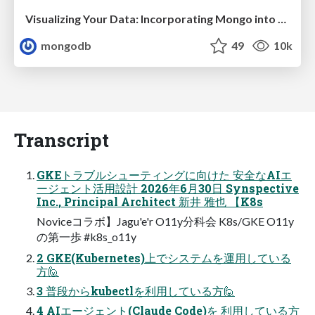
Visualizing Your Data: Incorporating Mongo into Loggly Infrastructure
mongodb
49
10k
Transcript
GKEトラブルシューティングに向けた 安全なAIエ
ージェント活用設計 2026年6月30日 Synspective
Inc., Principal Architect 新井 雅也 【K8s
Noviceコラボ】Jagu'e'r O11y分科会 K8s/GKE O11y
の第一歩 #k8s_o11y
2 GKE(Kubernetes)上でシステムを運用している
方🙋
3 普段からkubectlを利用している方🙋
4 AIエージェント(Claude Code)を 利用している方