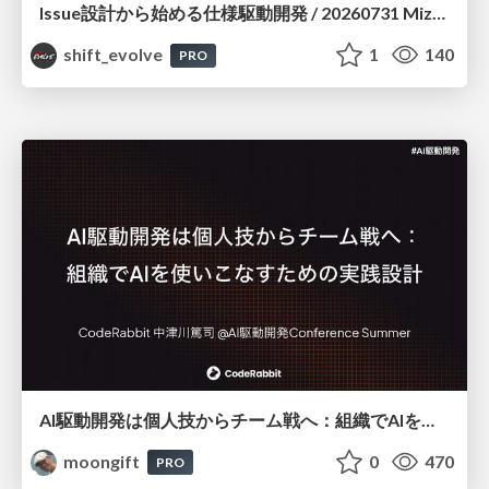
Issue設計から始める仕様駆動開発 / 20260731 Mizuki Hirata
shift_evolve
1
140
PRO
AI駆動開発は個人技からチーム戦へ：組織でAIを使いこなすための実践設計
moongift
0
470
PRO