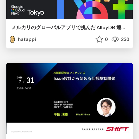
メルカリのグローバルアプリで挑んだ AlloyDB 運用と課題解決の実践記
hatappi
0
230