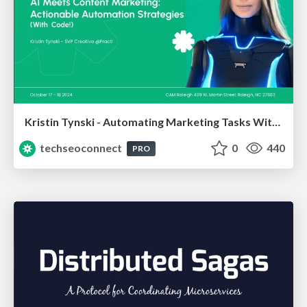
Kristin Tynski - Automating Marketing Tasks With AI
techseoconnect
0
440
PRO