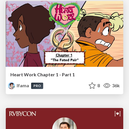
Heart Work Chapter 1 - Part 1
lfama
8
36k
PRO