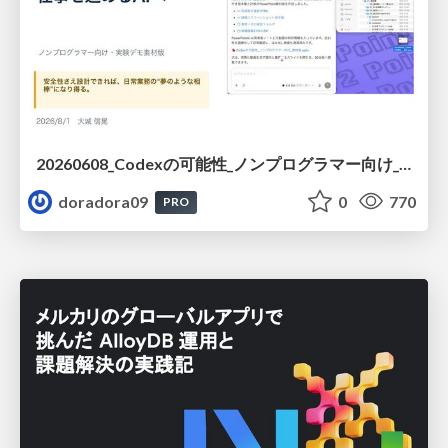
20260608_Codexの可能性_ノンプログラマー向け_大城追記
doradora09
0
770
PRO