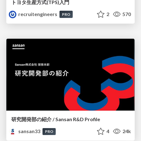
トヨタ⽣産⽅式(TPS)⼊⾨
recruitengineers
2
570
PRO
研究開発部の紹介 / Sansan R&D Profile
sansan33
4
24k
PRO