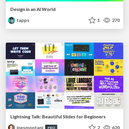
Design in an AI World
tapps
1
270
Lightning Talk: Beautiful Slides for Beginners
inesmontani
2
620
PRO