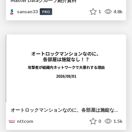
Master Dataグループ紹介資料
sansan33
1
4.8k
PRO
オートロックマンションなのに、各部屋は施錠なし！？ 攻撃者が組織内ネットワークで大暴れする理由 / The Front Door Is Locked, but the Rooms Are Wide Open: Why Attackers Move Freely Inside Enterprise Networks
nttcom
0
1.5k