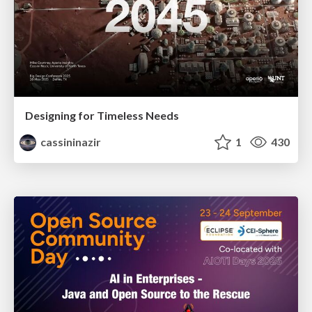
Designing for Timeless Needs
cassininazir
1
430