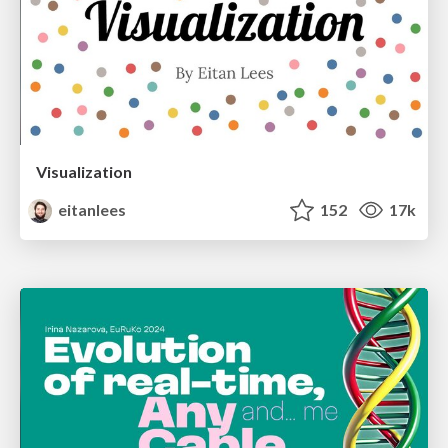
Visualization
eitanlees
152
17k