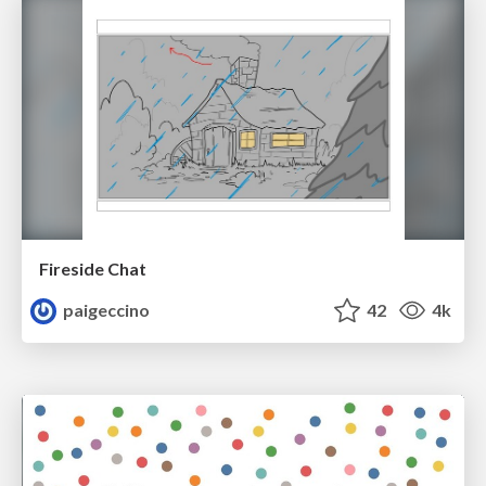
Fireside Chat
paigeccino
42
4k