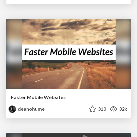
Faster Mobile Websites
deanohume
310
32k