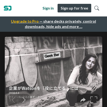
Sign in
Sign up for free
Upgrade to Pro
— share decks privately, control
downloads, hide ads and more …