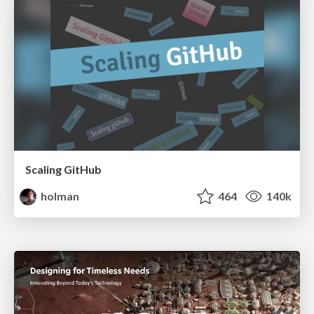
Scaling GitHub
holman
464
140k