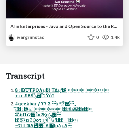
AI in Enterprises - Java and Open Source to the Rescue
ivargrimstad
0
1.4k
Transcript
اۀ͕8BUTPOΛʮ໾ʹཱͯΔʯʹ͸ 
ϫτιϯ#BSˏ໊ݹ԰ΪʔΫόʔ
#geekbar / 77 2 ɹ ੴҪ఩࣏
໊ݹ԰޻ۀେֶ೥ଔɹѪ஌ग़਎
גࣜձࣾηΠϊʔ৘ใαʔϏεʹۈ຿
஌ࣝϕʔεɾϩϘοτਪਐࣨͰਓ޻஌ೳ΍
࠷৽ٕज़Λ࢖ͬͯ෺ྲྀΛޮ཰Խ͢Δ͜ͱΛ