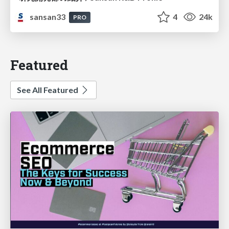
sansan33
4
24k
PRO
Featured
See All Featured