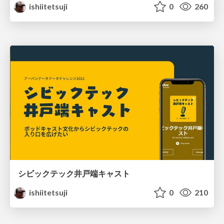
ishiitetsuji
0
260
シビックテック井戸端キャスト
ishiitetsuji
0
210