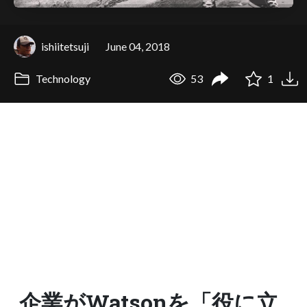
ishiitetsuji
June 04, 2018
Technology
53
1
企業がWatsonを「役に立