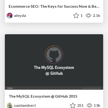
Ecommerce SEO: The Keys for Success Now & Beyond - #SERPConf2024
aleyda
1
2.1k
The MySQL Ecosystem @ GitHub 2015
samlambert
251
13k