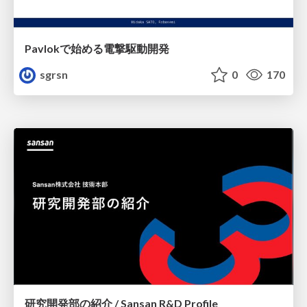
Pavlokで始める電撃駆動開発
sgrsn
0
170
研究開発部の紹介 / Sansan R&D Profile