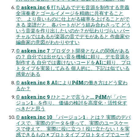
© asken.inc 6 打ち込みでデモ音源を制作する意義
全演奏者とゴールイメージを精緻に共有すること
で、 より良いものに仕上がる確率を上げることがで
きる 楽譜だと、各パートがどう組み合わさって どう
いう音楽を作り出したいのか？が伝わりづらい バー
チャルではあるが楽器の音でデモがあると 作曲家や
編曲家の意図がわかりやすい
© asken.inc 7 プロダクト開発となんの関係がある
の？ 自分では出せない音を機械に頼り、デモ音源を
制作する 自分では書けないコードをAIに頼り、プロ
トタイプを実装してみる 個人的に、下記は似ている
感覚がある
© asken.inc 8 AIによりPdMの働き方はどう変わ
るか？
© asken.inc 9 ひとことで言うと... PdMが「バー
ジョン1」を作り、 価値の検討を高度化・活性化す
べきだと思う
© asken.inc 10 「バージョン1」とは？ 実際のデバ
イスで、実際のデータを使って、実際のユースケー
スで使えて、 実際に役に立つ！役に立たない！を実
感できるもの × プロトタイプ プロトタイプでユーザ