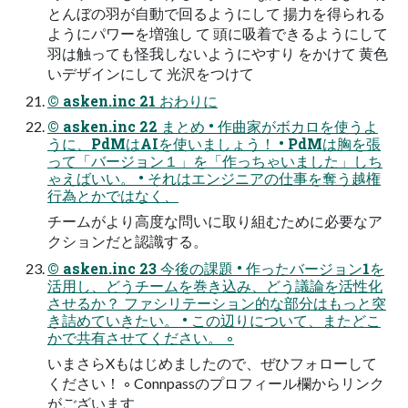
とんぼの羽が自動で回るようにして 揚力を得られる
ようにパワーを増強し て 頭に吸着できるようにして
羽は触っても怪我しないようにやすり をかけて 黄色
いデザインにして 光沢をつけて
© asken.inc 21 おわりに
© asken.inc 22 まとめ • 作曲家がボカロを使うよ
うに、PdMはAIを使いましょう！ • PdMは胸を張
って「バージョン１」を「作っちゃいました」しち
ゃえばいい。 • それはエンジニアの仕事を奪う越権
行為とかではなく、
チームがより高度な問いに取り組むために必要なア
クションだと認識する。
© asken.inc 23 今後の課題 • 作ったバージョン1を
活用し、どうチームを巻き込み、どう議論を活性化
させるか？ ファシリテーション的な部分はもっと突
き詰めていきたい。 • この辺りについて、またどこ
かで共有させてください。 ◦
いまさらXもはじめましたので、ぜひフォローして
ください！ ◦ Connpassのプロフィール欄からリンク
がございます