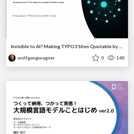
Invisible to AI? Making TYPO3 Sites Quotable by AI Search Systems
wolfgangwagner
0
140