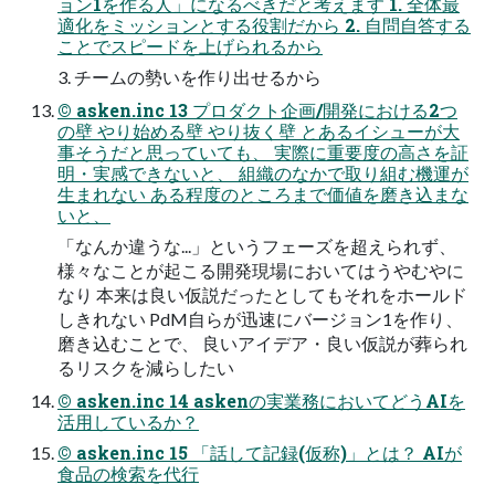
ョン1を作る人」になるべきだと考えます 1. 全体最
適化をミッションとする役割だから 2. 自問自答する
ことでスピードを上げられるから
3. チームの勢いを作り出せるから
© asken.inc 13 プロダクト企画/開発における2つ
の壁 やり始める壁 やり抜く壁 とあるイシューが大
事そうだと思っていても、 実際に重要度の高さを証
明・実感できないと、 組織のなかで取り組む機運が
生まれない ある程度のところまで価値を磨き込まな
いと、
「なんか違うな...」というフェーズを超えられず、
様々なことが起こる開発現場においてはうやむやに
なり 本来は良い仮説だったとしてもそれをホールド
しきれない PdM自らが迅速にバージョン1を作り、
磨き込むことで、 良いアイデア・良い仮説が葬られ
るリスクを減らしたい
© asken.inc 14 askenの実業務においてどうAIを
活用しているか？
© asken.inc 15 「話して記録(仮称)」とは？ AIが
食品の検索を代行