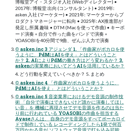
博報堂アイ・スタジオ入社 (Webディレクター) •
2017年: 博報堂 出向 (コンサルタント) • 2019年:
asken 入社 (マーケター) • 2021年: マーケターからプ
ロダクトマネージャーに転向 • 2025年: AX推進部が
発足し所属 趣味 • DTM (Macを使って作曲) • キーボ
ード演奏 ◦ 自分で作った曲をバンドで演奏 ◦
YOASOBIを40分間で9曲、ぜんぶ人力で演奏
© asken.inc 3 アジェンダ 1. 「作曲家がボカロを使
うように、PdMはAIを使え」とはどういうこと
か？ 2. AIによりPdMの働き方はどう変わるか？ 3.
askenの実業務においてどうAIを活用しているか？
4. どう行動を変えていくべきか？ 5. まとめ
© asken.inc 4 「作曲家がボカロを使うように、
PdMはAIを使え」 とはどういうことか？
© asken.inc 5 音楽業界におけるデモ音源の制作技
術 「自分で演奏はできないけど誰かに演奏してほし
い音」を 機械に再現させてデモ音源を作るのは当た
り前に行われている YOASOBIの作曲を担当する
Ayaseさんは、 自身のデモ音源をすべてボーカロイ
ドで制作している レコーディングしたら1発で何百
万円かかる音が ソフトウェア音源で打ち込み可能