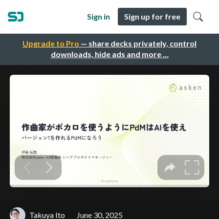
Sign in
Sign up for free
Upgrade to Pro
— share decks privately, control
downloads, hide ads and more …
Takuya Ito
June 30, 2025