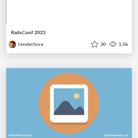
RailsConf 2023
tenderlove
30
1.5k