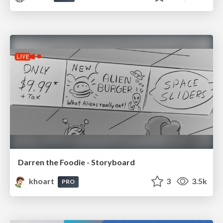
Darren the Foodie - Storyboard
khoart
3
3.5k
PRO