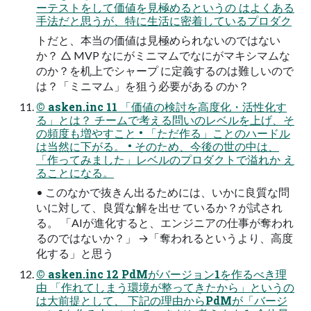
ーテストをして価値を見極めるというの はよくある
手法だと思うが、特に生活に密着しているプロダク
トだと、本当の価値は見極められないのではない
か？ △ MVP なにがミニマムでなにがマキシマムな
のか？を机上でシャープ に定義するのは難しいので
は？「ミニマム」を狙う必要がある のか？
© asken.inc 11 「価値の検討を高度化・活性化す
る」とは？ チームで考える問いのレベルを上げ、そ
の頻度も増やすこと • 「ただ作る」ことのハードル
は当然に下がる。 • そのため、今後の世の中は、
「作ってみました」レベルのプロダクトで溢れか え
ることになる。
• このなかで抜きん出るためには、いかに良質な問
いに対して、良質な解を出せ ているか？が試され
る。 「AIが進化すると、エンジニアの仕事が奪われ
るのではないか？」 →「奪われるというより、高度
化する」と思う
© asken.inc 12 PdMがバージョン1を作るべき理
由 「作れてしまう環境が整ってきたから」というの
は大前提として、 下記の理由からPdMが「バージ