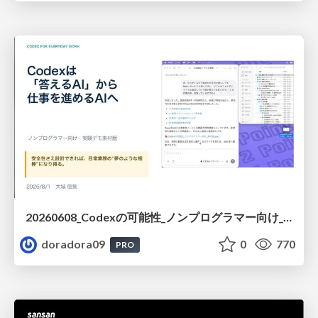
20260608_Codexの可能性_ノンプログラマー向け_大城追記
doradora09
0
770
PRO