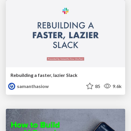
Rebuilding a faster, lazier Slack
samanthasiow
85
9.6k