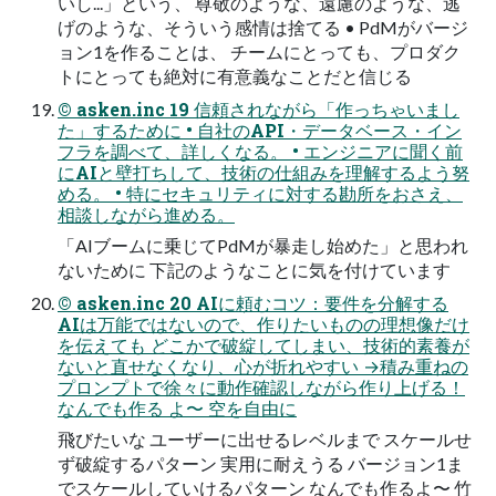
いし...」という、 尊敬のような、遠慮のような、逃
げのような、そういう感情は捨てる • PdMがバージ
ョン1を作ることは、 チームにとっても、プロダク
トにとっても絶対に有意義なことだと信じる
© asken.inc 19 信頼されながら「作っちゃいまし
た」するために • 自社のAPI・データベース・イン
フラを調べて、詳しくなる。 • エンジニアに聞く前
にAIと壁打ちして、技術の仕組みを理解するよう努
める。 • 特にセキュリティに対する勘所をおさえ、
相談しながら進める。
「AIブームに乗じてPdMが暴走し始めた」と思われ
ないために 下記のようなことに気を付けています
© asken.inc 20 AIに頼むコツ：要件を分解する
AIは万能ではないので、作りたいものの理想像だけ
を伝えても どこかで破綻してしまい、技術的素養が
ないと直せなくなり、心が折れやすい →積み重ねの
プロンプトで徐々に動作確認しながら作り上げる！
なんでも作る よ〜 空を自由に
飛びたいな ユーザーに出せるレベルまで スケールせ
ず破綻するパターン 実用に耐えうる バージョン1ま
でスケールしていけるパターン なんでも作るよ〜 竹