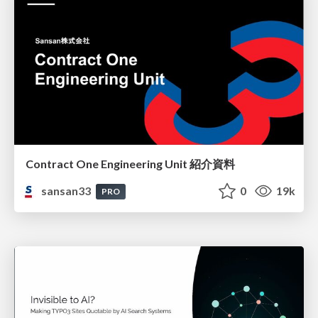
Contract One Engineering Unit 紹介資料
sansan33
0
19k
PRO