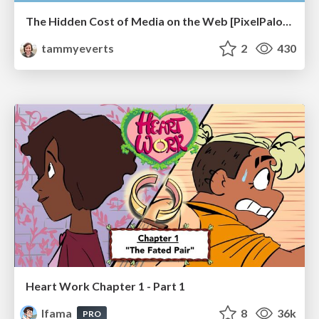
The Hidden Cost of Media on the Web [PixelPalooza 2025]
tammyeverts
2
430
Heart Work Chapter 1 - Part 1
lfama
8
36k
PRO