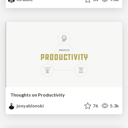
Thoughts on Productivity
jonyablonski
76
5.3k