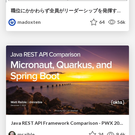
職位にかかわらず全員がリーダーシップを発揮するチーム作り / Building a team where everyone can demonstrate leadership regardless of position
madoxten
64
56k
Java REST API Framework Comparison - PWX 2021
mraible
34
9.6k