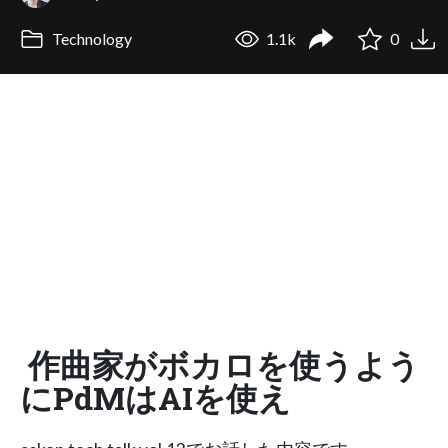
Technology
1.1k
0
作曲家がボカロを使うよう
にPdMはAIを使え