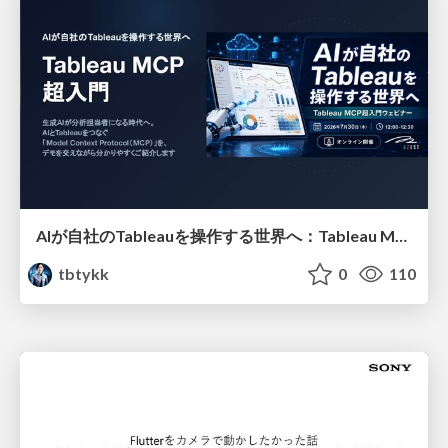
AIが自社のTableauを操作する世界へ：Tableau MCP超入門
tbtykk
0
110