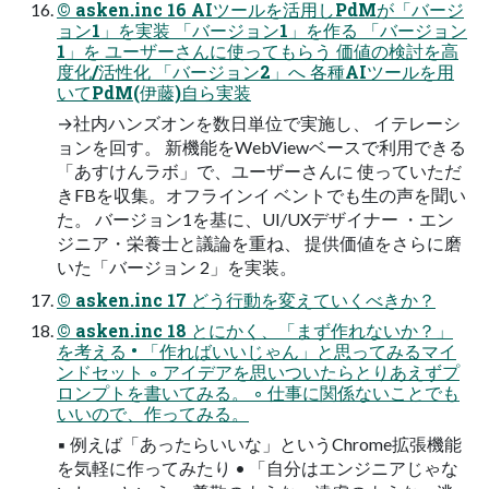
© asken.inc 16 AIツールを活用しPdMが「バージ
ョン1」を実装 「バージョン1」を作る 「バージョン
1」を ユーザーさんに使ってもらう 価値の検討を高
度化/活性化 「バージョン2」へ 各種AIツールを用
いてPdM(伊藤)自ら実装
→社内ハンズオンを数日単位で実施し、 イテレーシ
ョンを回す。 新機能をWebViewベースで利用できる
「あすけんラボ」で、ユーザーさんに 使っていただ
きFBを収集。オフラインイ ベントでも生の声を聞い
た。 バージョン1を基に、UI/UXデザイナー ・エン
ジニア・栄養士と議論を重ね、 提供価値をさらに磨
いた「バージョン 2」を実装。
© asken.inc 17 どう行動を変えていくべきか？
© asken.inc 18 とにかく、「まず作れないか？」
を考える • 「作ればいいじゃん」と思ってみるマイ
ンドセット ◦ アイデアを思いついたらとりあえずプ
ロンプトを書いてみる。 ◦ 仕事に関係ないことでも
いいので、作ってみる。
▪ 例えば「あったらいいな」というChrome拡張機能
を気軽に作ってみたり • 「自分はエンジニアじゃな