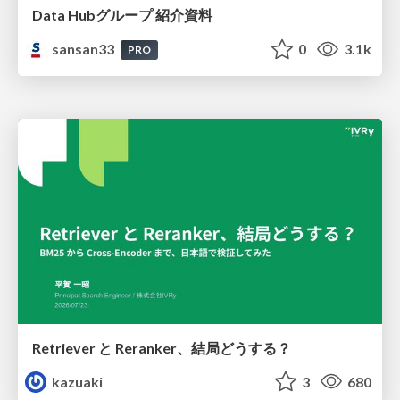
Data Hubグループ 紹介資料
sansan33
0
3.1k
PRO
Retriever と Reranker、結局どうする？
kazuaki
3
680