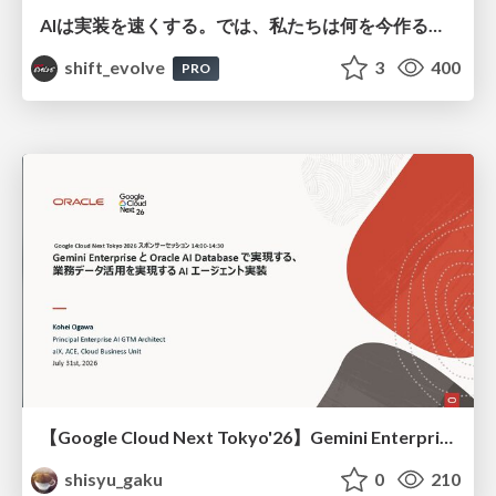
AIは実装を速くする。では、私たちは何を今作るべきか？－立場を越えてリリースに向き合ったチーム開発の実践 / 20260801 Hiromi Nakaya and Naoki Takahashi
shift_evolve
3
400
PRO
【Google Cloud Next Tokyo'26】Gemini Enterprise と Oracle AI Database で実現する、 業務データ活用を実現する AI エージェント実装
shisyu_gaku
0
210