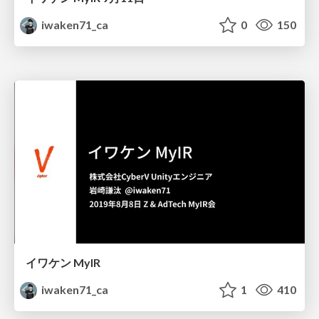
iwaken71_ca
0
150
イワケン MyIR
iwaken71_ca
1
410