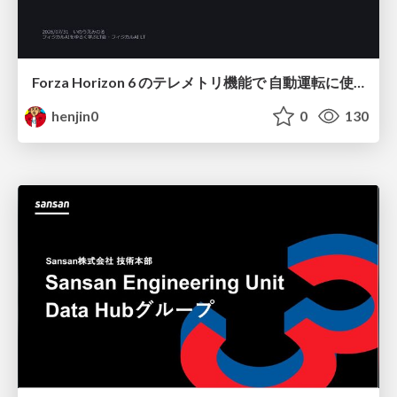
Forza Horizon 6 のテレメトリ機能で 自動運転に使えそうな学習データを集める話
henjin0
0
130