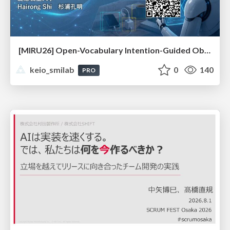
[MIRU26] Open-Vocabulary Intention-Guided Object Detection in Diverse Scenes
keio_smilab
0
140
PRO