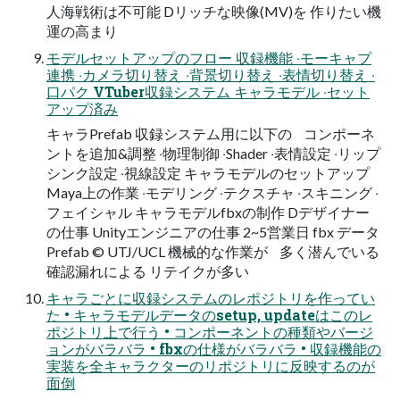
⼈海戦術は不可能 Dリッチな映像(MV)を 作りたい機
運の⾼まり
モデルセットアップのフロー 収録機能 ‧モーキャプ
連携 ‧カメラ切り替え ‧背景切り替え ‧表情切り替え ‧
⼝パク VTuber収録システム キャラモデル ‧セット
アップ済み
キャラPrefab 収録システム⽤に以下の コンポーネ
ントを追加&調整 ‧物理制御 ‧Shader ‧表情設定 ‧リップ
シンク設定 ‧視線設定 キャラモデルのセットアップ
Maya上の作業 ‧モデリング ‧テクスチャ ‧スキニング ‧
フェイシャル キャラモデルfbxの制作 Dデザイナー
の仕事 Unityエンジニアの仕事 2~5営業⽇ fbx データ
Prefab © UTJ/UCL 機械的な作業が 多く潜んでいる
確認漏れによる リテイクが多い
キャラごとに収録システムのレポジトリを作ってい
た • キャラモデルデータのsetup, updateはこのレ
ポジトリ上で⾏う • コンポーネントの種類やバージ
ョンがバラバラ • fbxの仕様がバラバラ • 収録機能の
実装を全キャラクターのリポジトリに反映するのが
⾯倒