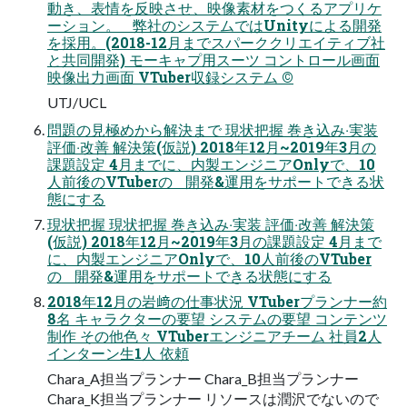
動き、表情を反映させ、映像素材をつくるアプリケ
ーション。 弊社のシステムではUnityによる開発
を採⽤。(2018-12⽉までスパーククリエイティブ社
と共同開発) モーキャプ⽤スーツ コントロール画⾯
映像出⼒画⾯ VTuber収録システム ©
UTJ/UCL
問題の⾒極めから解決まで 現状把握 巻き込み‧実装
評価‧改善 解決策(仮説) 2018年12⽉~2019年3⽉の
課題設定 4⽉までに、内製エンジニアOnlyで、10
⼈前後のVTuberの 開発&運⽤をサポートできる状
態にする
現状把握 現状把握 巻き込み‧実装 評価‧改善 解決策
(仮説) 2018年12⽉~2019年3⽉の課題設定 4⽉まで
に、内製エンジニアOnlyで、10⼈前後のVTuber
の 開発&運⽤をサポートできる状態にする
2018年12⽉の岩﨑の仕事状況 VTuberプランナー約
8名 キャラクターの要望 システムの要望 コンテンツ
制作 その他⾊々 VTuberエンジニアチーム 社員2⼈
インターン⽣1⼈ 依頼
Chara_A担当プランナー Chara_B担当プランナー
Chara_K担当プランナー リソースは潤沢でないので