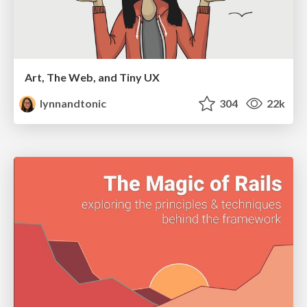
Art, The Web, and Tiny UX
lynnandtonic
304
22k