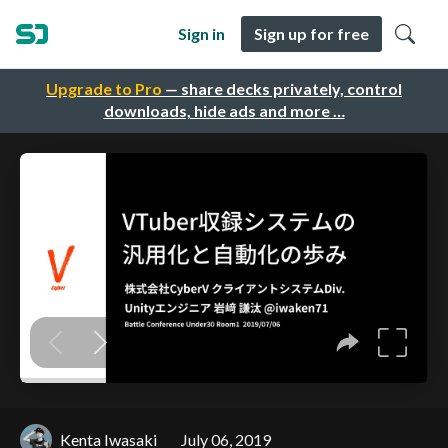
Sign in
Sign up for free
Upgrade to Pro
— share decks privately, control
downloads, hide ads and more …
Kenta Iwasaki
July 06, 2019