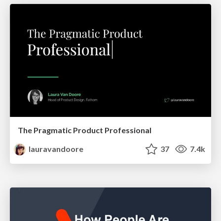
The Pragmatic Product Professional
lauravandoore
37
7.4k