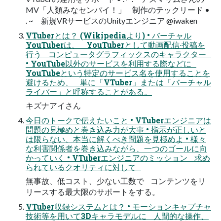
MV「⼈類みなセンパイ！」 制作のテックリード •
. ~ 新規VRサービスのUnityエンジニア @iwaken
VTuberとは？ (Wikipediaより) • バーチャル
YouTuberは、 YouTuberとして動画配信‧投稿を
⾏う コンピュータグラフィックスのキャラクター
• YouTube以外のサービスを利⽤する際などに
YouTubeという特定のサービス名を使⽤することを
避けるため、 単に「VTuber」または「バーチャル
ライバー」と呼称することがある。
キズナアイさん
今⽇のトークで伝えたいこと • VTuberエンジニアは
問題の⾒極めと巻き込み⼒が⼤事 • 指⽰が正しいと
は限らない、本当に解くべき問題を⾒極めよ • 様々
な利害関係者を巻き込みながら、⼀つのゴールに向
かっていく • VTuberエンジニアのミッション 求め
られているクオリティに対して
無事故、低コスト、少ない⼯数で コンテンツをリ
リースする最⼤限のサポートをする。
VTuber収録システムとは？ • モーションキャプチャ
技術等を⽤いて3Dキャラモデルに ⼈間的な操作、