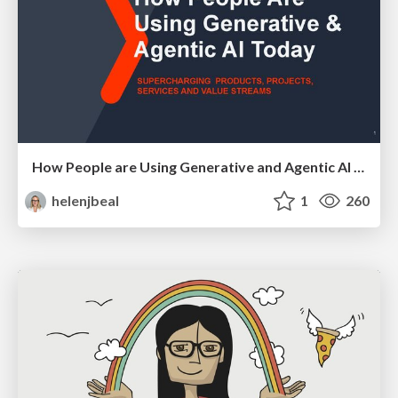
How People are Using Generative and Agentic AI to Supercharge Their Products, Projects, Services and Value Streams Today
helenjbeal
1
260