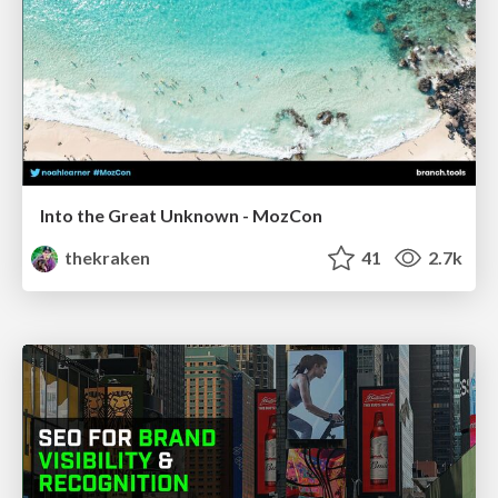
Into the Great Unknown - MozCon
thekraken
41
2.7k