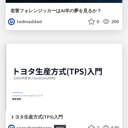
老害フォレンジッカーはAI羊の夢を見るか？
tadmaddad
0
200
トヨタ⽣産⽅式(TPS)⼊⾨
recruitengineers
2
530
PRO