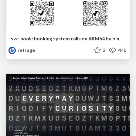
svc-hook: hooking system calls on ARM64 by binary rewriting
retrage
2
440