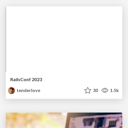
RailsConf 2023
tenderlove
30
1.5k