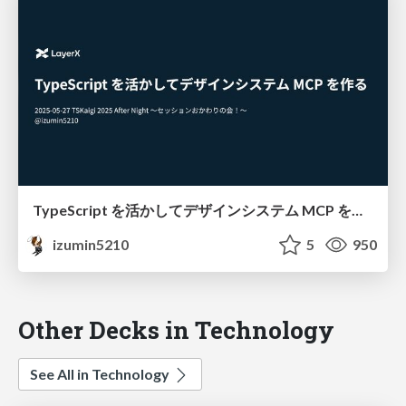
TypeScript を活かしてデザインシステム MCP を作る / #tskaigi_after_night
izumin5210
5
950
Other Decks in Technology
See All in Technology