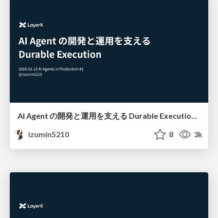
AI Agent の開発と運用を支える Durable Execution #AgentsInProd
izumin5210
8
3k