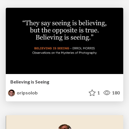
Believing is Seeing
oripsolob
1
180