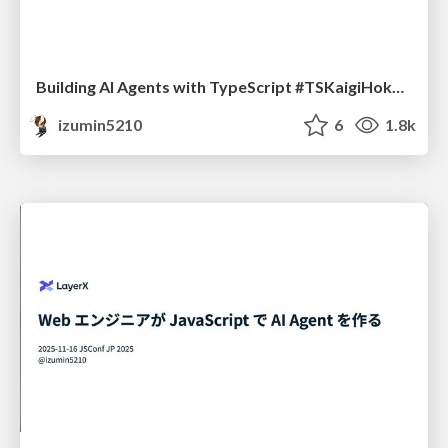
Building AI Agents with TypeScript #TSKaigiHokuriku
izumin5210
6
1.8k