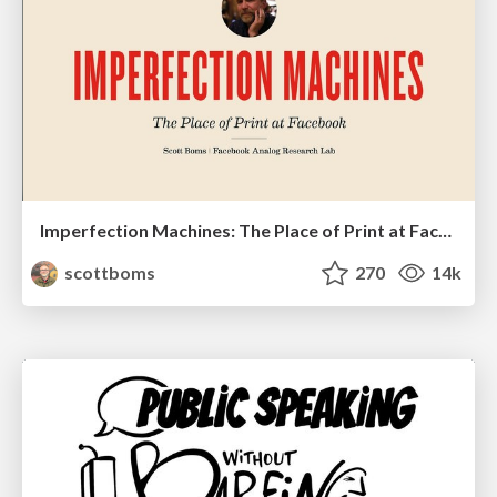
Imperfection Machines: The Place of Print at Facebook
scottboms
270
14k