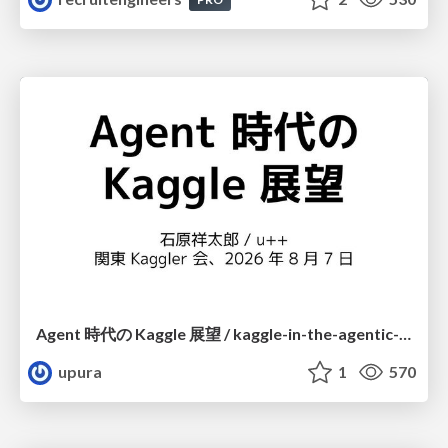
Agent 時代の Kaggle 展望 / kaggle-in-the-agentic-era
upura
1
570