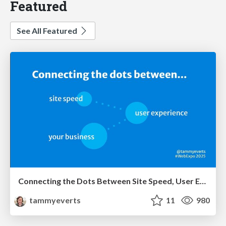
Featured
See All Featured
Connecting the Dots Between Site Speed, User Experience & Your Business [WebExpo 2025]
tammyeverts
11
980