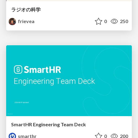
ラジオの科学
frievea
0
250
SmartHR Engineering Team Deck
smarthr
0
200