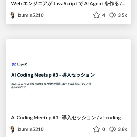
Web エンジニアが JavaScript で AI Agent を作る / JSConf JP 2025 sponsor session
izumin5210
4
3.5k
AI Coding Meetup #3 - 導入セッション / ai-coding-meetup-3
izumin5210
0
3.8k