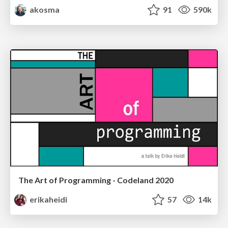
akosma
91
590k
The Art of Programming - Codeland 2020
erikaheidi
57
14k