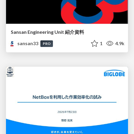
Sansan Engineering Unit 紹介資料
sansan33
1
4.9k
PRO