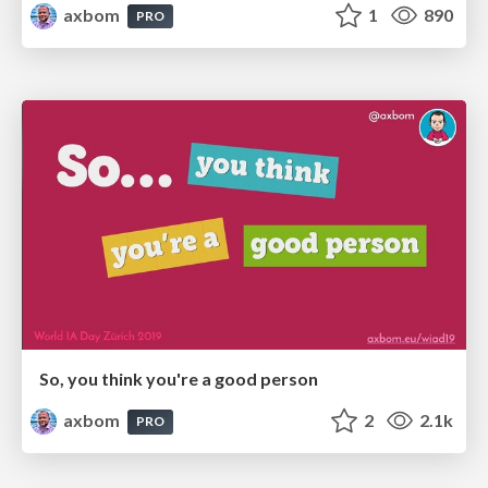
axbom
1
890
PRO
So, you think you're a good person
axbom
2
2.1k
PRO