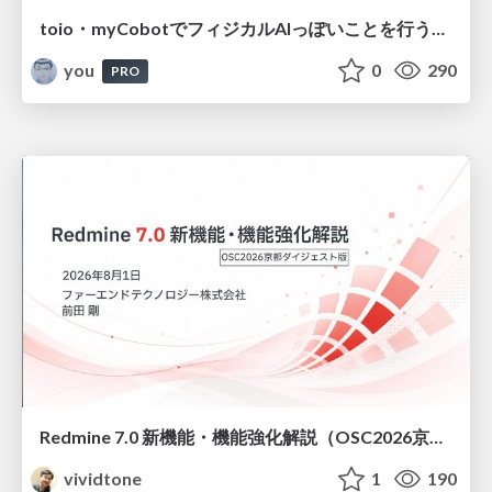
toio・myCobotでフィジカルAIっぽいことを行うための検討（とりあえず調査） / フィジカルAI LT（IoTLTによる開催）
you
0
290
PRO
Redmine 7.0 新機能・機能強化解説（OSC2026京都ダイジェスト版）
vividtone
1
190