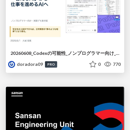
20260608_Codexの可能性_ノンプログラマー向け_大城追記
doradora09
0
770
PRO