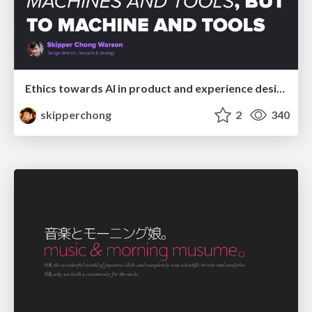
Ethics towards AI in product and experience design
skipperchong
2
340