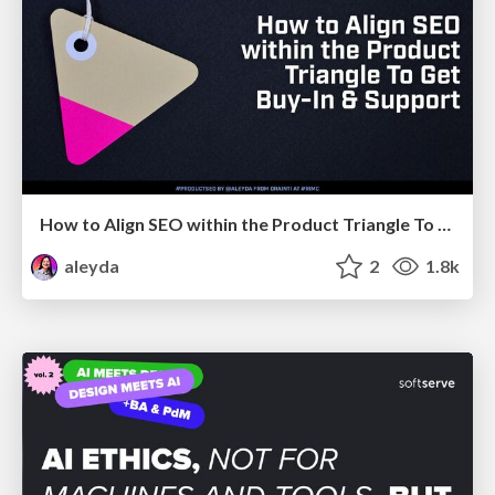
How to Align SEO within the Product Triangle To Get Buy-In & Support - #RIMC
aleyda
2
1.8k