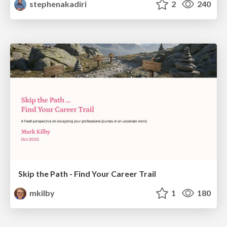
stephenakadiri
2
240
Skip the Path - Find Your Career Trail
mkilby
1
180