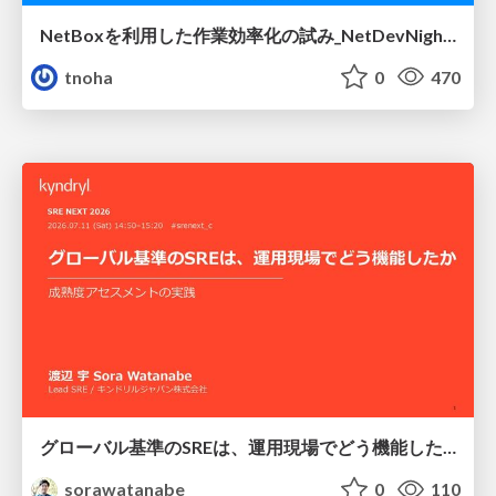
NetBoxを利用した作業効率化の試み_NetDevNight4
tnoha
0
470
グローバル基準のSREは、運用現場でどう機能したか：成熟度アセスメントの実践 ／ SRE NEXT 2026
sorawatanabe
0
110