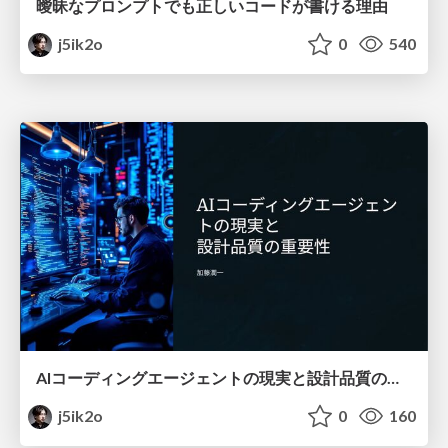
曖昧なプロンプトでも正しいコードが書ける理由
j5ik2o
0
540
AIコーディングエージェントの現実と設計品質の重要性
j5ik2o
0
160