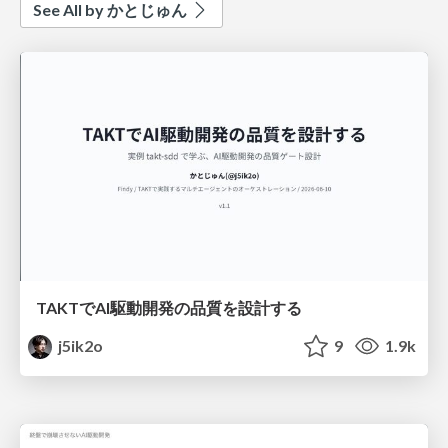
See All by かとじゅん
TAKTでAI駆動開発の品質を設計する
j5ik2o
9
1.9k