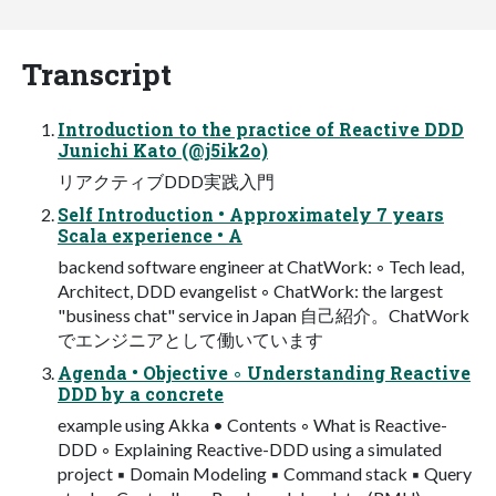
Transcript
Introduction to the practice of Reactive DDD
Junichi Kato (@j5ik2o)
リアクティブDDD実践入門
Self Introduction • Approximately 7 years
Scala experience • A
backend software engineer at ChatWork: ◦ Tech lead,
Architect, DDD evangelist ◦ ChatWork: the largest
"business chat" service in Japan 自己紹介。ChatWork
でエンジニアとして働いています
Agenda • Objective ◦ Understanding Reactive
DDD by a concrete
example using Akka • Contents ◦ What is Reactive-
DDD ◦ Explaining Reactive-DDD using a simulated
project ▪ Domain Modeling ▪ Command stack ▪ Query