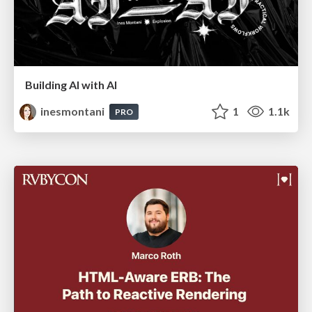
Building AI with AI
inesmontani
1
1.1k
PRO