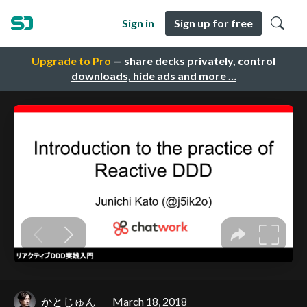
Sign in
Sign up for free
Upgrade to Pro
— share decks privately, control
downloads, hide ads and more …
かとじゅん
March 18, 2018