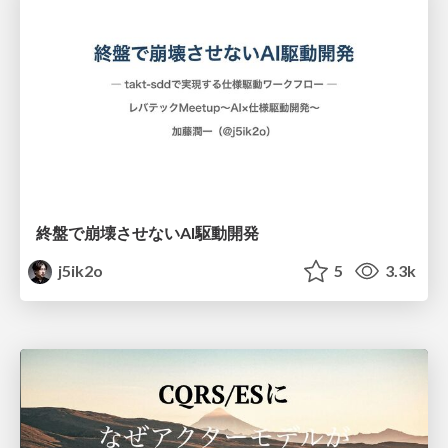
終盤で崩壊させないAI駆動開発
j5ik2o
5
3.3k