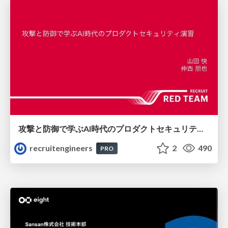
攻撃と防御で学ぶAI時代のプロダクトセキュリティ演習
recruitengineers
2
490
PRO