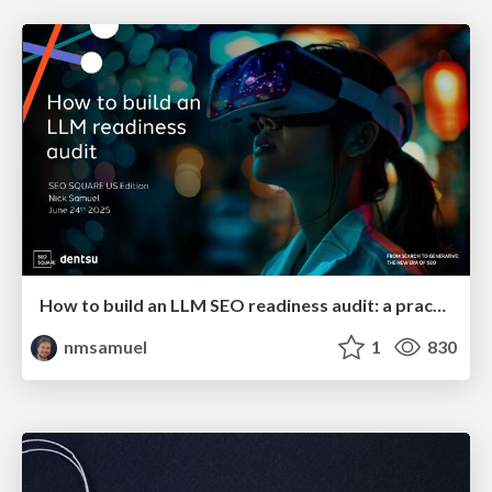
How to build an LLM SEO readiness audit: a practical framework
nmsamuel
1
830