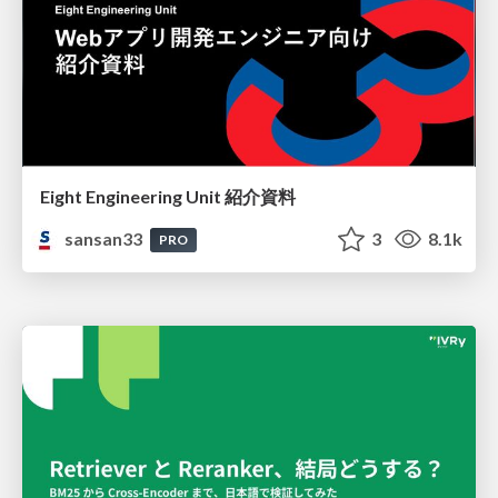
Eight Engineering Unit 紹介資料
sansan33
3
8.1k
PRO