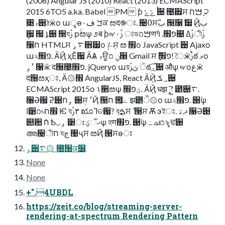
(2006) Angular JS (2010) React (2013) ECMAScript
2015 6TO5 a.ka. Babel PM ࣽр ݻݻ ࠙੄ ಴੿ਸ ࠌחؘ ֢੨
৉ࢎ੉ঠӝо աৢөࠊ ف۰ਕ ೞद֎ਃ. ੤߀ਸࣻب ੓૑݅ ੷ ݈Ҋب
݆਷ ੗ ܐٜ੉ ੓যࢲ рۚೞѱ ೨ब݅ р୶۰ࢲ ਃড೧ࠌणפ׮. ױࣽ൤ ࢲߡীࢲ
઱ח HTMLਸ ࠳ۄ਋੷о ۪؊݂ਸ ೞ ׮о JavaScript ੄ Ajaxо
ա২פ׮. ӒܻҊ ҳӖ਷ ӒѦ ࢎਊ೧ ݧ૓ Gmail ਸ ٟ݅פ׮! ৈӝࢲࠗఠ ޥо
׳ۄ ૑ӝ द੘೤פ׮. jQueryо աয়ݶࢲ ੋఠۑ࣌੉ औѱ ୶оغӝ
द੘ೞҳਃ, Ӓ۞׮ AngularJS, React ӒܻҊ ؀ݎ੄
ECMAScript 2015о ١੢ೞѱ ؾפ׮. ӒܻҊ धझ ై ౵੉࠳.
૑Ә਷ ߄߰੉ۄח ੉ܴਸ ׳Ҋ ੓ח ౟ے झ౵ੌ۞о ա২פ׮. ੉ۧѱ
ߊ੹೧৳׮ח Ѥ য٣ࢲ ೠߣତ਷? ٜযࠁ࣑ਸ ࣻ ੓ਸ Ѫ эইਃ. ޛۿ ૑Ә੉
୊਺ ٛח Ѣۄب ੹ഃ ޙઁؼѱ হणפ׮. ੉ۧѱ ߸ച೧ৡ ਢ੉
അ੤ীח যڃ ঴ҷਸ ೞҊ ੓ਸөਃ
ۄ੉࠳۞ܻ ೐ۨ੐ਕ௼
None
None
+".4UBDL
https://zeit.co/blog/streaming-server-
rendering-at-spectrum Rendering Pattern