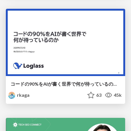
コードの90%をAIが書く世界で何が待っているのか / What awaits us in a world where 90% of the code is written by AI
rkaga
63
45k