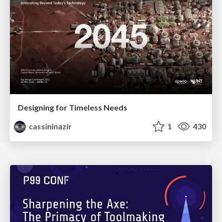
Designing for Timeless Needs
cassininazir
1
430