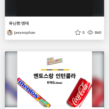
유난한 엔데
jaeyeophan
0
860