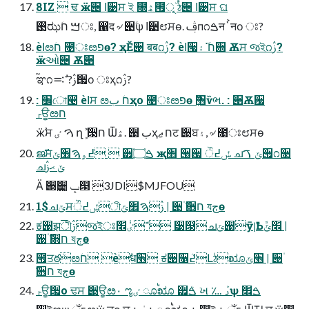
8IZ  ਢ ӝࣿ੄ ߊ੹ਸ ই ೐ۿ౟ূ٘ ࠙ঠ੄ ߊ੹ਸ ଘ
࢓ಝࠌ חؘਃ, ഑द ৵ ੉ۧѱ ߊ੹೮ਸө. ࢤп೧ࠁन ࠙ ҅नо ਃ?
ѐߊೞחؘ ೙ਃೞפө? ҳӖ੉ बब೧ࢲ? ѐߊ੗ח ࢜۽਍ Ѫਸ જই೧ࢲ?
ӝઓ੄ Ѫ੉
ࠛಞ೧ࢲ? ࣗ࠺੗о ਃҳ೧ࢲ?
: ׼ো൤ ѐߊਸ ೞחؘ بҳо ೙ਃೞפө ٜ݅঻ѷભ. : ੉Ѫ਷
ࢎਊೞח
ӝࣿਸ ࠅ ٸ ղܾ ࣻ ੓ח Ѿۿ. ੉ بҳח ޖट ੉ਬ۽, ৵ ೙ਃ೮ਸө
ജ҃ਸ߄ۄࠄ׮ݶ  ੿ࠁ۝ җ׮ ੘਷ ݽ߄ੌ ചݶ ࠂ੟೧૓
ചݶ ޙࢲ
Ӓ ੉࢚੄ ݒ୓ 3JDI$MJFOU
1$ചݶਸݽ߄ੌীࢲࠄ׮ݶ | ੉۠ ҃਋ח যڄө
ಕ੉झ࠘ীࢲજইਃܳ־ܳٸ݃׮ ੹୓ചݶ੉ӯࡆѢܽ׮ݶ |
੉۠ ҃਋ח যڄө
౟ਤఠܳೞחؘ ѐࣗध݃׮ ಕ੉૑ܳ߄Լঠೠ׮ݶ | ੉۠
҃਋ח যڄө
ࢎਊ੗о ਢਸ ੉ਊೞ۰ ೡٸ ೂࠗೠ ੿ࠁܳ ખ ؊ ࡅܰѱ ࠁ׮