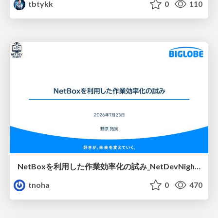
tbtykk
0
110
NetBoxを利用した作業効率化の試み_NetDevNight4
tnoha
0
470