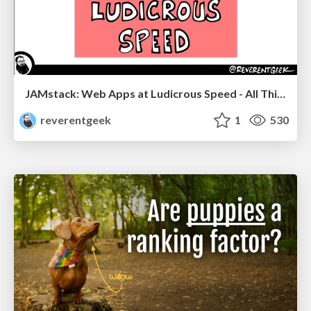
JAMstack: Web Apps at Ludicrous Speed - All Things Open 2022
reverentgeek
1
530