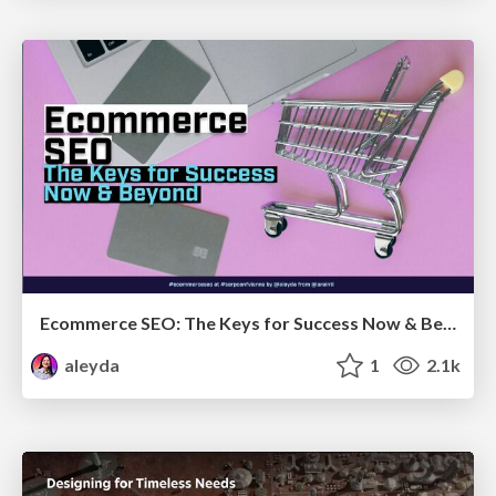
Ecommerce SEO: The Keys for Success Now & Beyond - #SERPConf2024
aleyda
1
2.1k