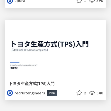
upura
1
590
トヨタ⽣産⽅式(TPS)⼊⾨
recruitengineers
2
540
PRO