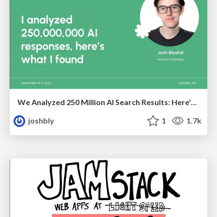
We Analyzed 250 Million AI Search Results: Here's What I Found
joshbly
1
1.7k