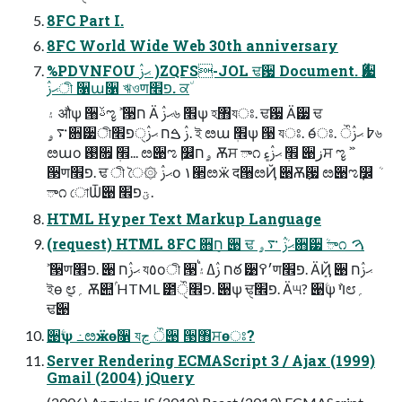
8FC Part I.
8FC World Wide Web 30th anniversary
%PDVNFOU ޙࢲ )ZQFS-JOL ਢ਷ Document. Ӓ੷
ޙࢲী ૑ա૑ ঋওणפ׮. ਕ٘
۽ औѱ ੘ࢿೡ ࣻ ੓ח Ӓ ޙࢲ৬ ׮ܳѱ হ঻যਃ. ਢ਷ Ӓ੷ ਢ
࠳ۄ਋੷ীࢲ ࠁח ޙࢲੑפ׮. ই ೞա ׮ܲѱ ੓ যਃ. ަөਃ. ੌ߈ ޙࢲ৬
ೞաо ࢓૟ ׮ؘܲ... ೞ੉ಌ݂ ௼ۄח Ѫਸ ా೧ ׮ܲ ޙࢲ۽ ੉زਸ ೡ ࣻ
੓णפ׮. ਢ ী ৈ۞ ޙࢲо ١੢ೞӝ द੘ೞҊ ੉Ѫٜ਷ ೞ੉ಌ݂௼ ܳ
ా೧ োѾ੉ ؾפ׮.
HTML Hyper Text Markup Language
(request) HTML 8FC ਋ܻח ੉ ਢ ޙࢲܳ ࠳ۄ਋੷ܳ ా೧ ࠅ
ࣻ ੓णפ׮. ੉ ޙࢲח য٥оী ੓ח ࢲߡ۽ࠗఠ ੹׳߉णפ׮. ӒܻҊ ੉ ޙࢲח
ইө ݈೮؍ Ѫ୊ۢ HTML ౵ੌੑפ׮. ੉ѱ ਢੑפ׮. Ӓ୴? ੉ۧѱ ױࣽ೮؍
ਢ੉
੉ۧѱ ߸ೞӝө૑ যڃ ੌ੉ ੓঻ਸөਃ?
Server Rendering ECMAScript 3 / Ajax (1999)
Gmail (2004) jQuery