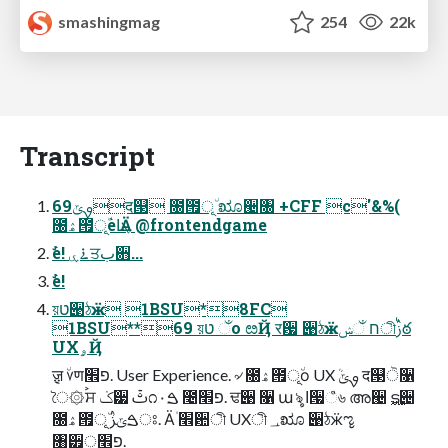
smashingmag
254
22k
Transcript
69ࡐݶद୓ ೐۠౟ূ٘ ೠ੤৐ +CFF c'&%(
೐ۿ౟ূ٘ѐߊӒܛ @frontendgame
ࣗѐ! ࠶ۑਤب਋...
ࣗѐ!
য়ט੉ঠӝ 1BSU*8FC
1BSU**69 য়ט ઁо ೞҊ र਷ ੉ঠӝח ઁݾীࢲࠗఠ
UXۄҊ
݈ॹ ٘۷णפ׮. User Experience. ৵ ೐ۿ౟ূ٘о UXܳ ࡐݶ द୓ੋ૑
ৈ۞࠙ਸ ݢ੷ ࢸٙ೧ࠁ۰ ೤פ׮. ਢ੉ ૑ աৡ ߊ੗ஂ৬ അ੤ ࢚ട੄
೐ۿ౟ূ٘ܳ ࠁݶࢲਃ. Ӓ۠ ׮਺ী UXী ؀ೠ ੉ঠӝೡ
৘੿ੑפ׮.