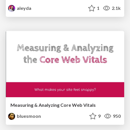
aleyda
1
2.1k
Measuring & Analyzing Core Web Vitals
bluesmoon
9
950