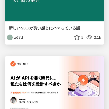
新しい SLO が良い感じにハマっている話
z63d
5
2.1k