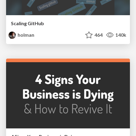
Scaling GitHub
holman
464
140k