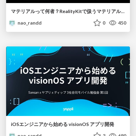
マテリアルって何者？RealityKitで扱うマテリアル入門
nao_randd
0
450
iOSエンジニアから始める visionOS アプリ開発
nao_randd
3
680