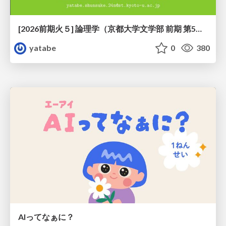
[2026前期火５] 論理学（京都大学文学部 前期 第5回）「 ならばの問題演習・proof net・かつの規則」
yatabe
0
380
AIってなぁに？