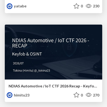
yatabe
0
230
NDIAS Automotive / IoT CTF 2026 Recap - Keyfob & OSINT
himitu23
0
270