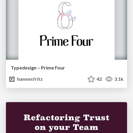
Typedesign – Prime Four
hannesfritz
42
3.1k