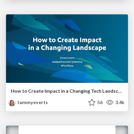
How to Create Impact in a Changing Tech Landscape [PerfNow 2023]
tammyeverts
56
3.4k