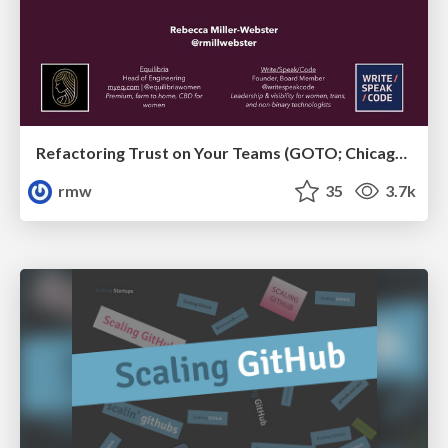
Refactoring Trust on Your Teams (GOTO; Chicago 2020)
rmw
35
3.7k