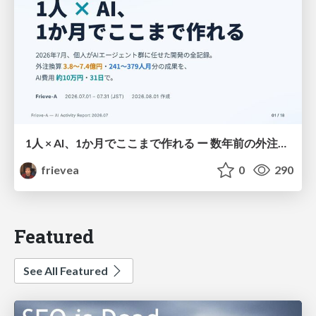
1人 × AI、1か月でここまで作れる ー 数年前の外注換算3.8〜7.4億円・241〜379人月分の作業を、AI費用 約10万円・31日で
frievea
0
290
Featured
See All Featured