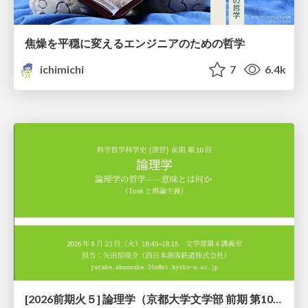
焦燥を平穏に変えるエンジニアのための哲学
ichimichi
7
6.4k
[2026前期火５] 論理学（京都大学文学部 前期 第10回）「論理学の哲学——意味とは何か（Tonkと推論主義）」