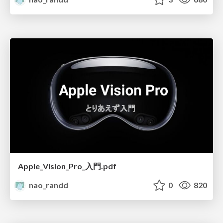
Apple_Vision_Pro_入門.pdf
nao_randd
0
820