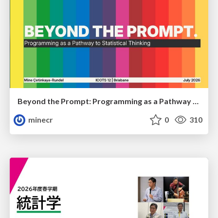
Beyond the Prompt: Programming as a Pathway to Statistical Thinking
minecr
0
310