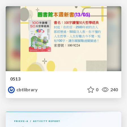
0513
cbtlibrary
0
240