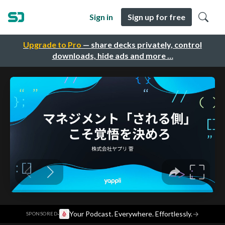
Sign in
Sign up for free
Upgrade to Pro
— share decks privately, control
downloads, hide ads and more …
·
Your Podcast. Everywhere. Effortlessly.
→
SPONSORED