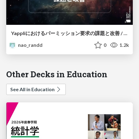
Yappliにおけるパーミッション要求の課題と改善 / Challenges and Improvements of Permission Requests in Yappli
nao_randd
0
1.2k
Other Decks in Education
See All in Education