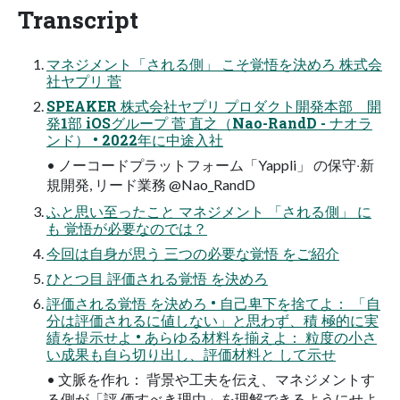
Transcript
マネジメント「される側」 こそ覚悟を決めろ 株式会
社ヤプリ 菅
SPEAKER 株式会社ヤプリ プロダクト開発本部 開
発1部 iOSグループ 菅 直之（Nao-RandD - ナオラ
ンド） • 2022年に中途⼊社
• ノーコードプラットフォーム「Yappli」 の保守‧新
規開発, リード業務 @Nao_RandD
ふと思い⾄ったこと マネジメント 「される側」 に
も 覚悟が必要なのでは？
今回は⾃⾝が思う 三つの必要な覚悟 をご紹介
ひとつ⽬ 評価される覚悟 を決めろ
評価される覚悟 を決めろ • ⾃⼰卑下を捨てよ： 「⾃
分は評価されるに値しない」と思わず、積 極的に実
績を提⽰せよ • あらゆる材料を揃えよ： 粒度の⼩さ
い成果も⾃ら切り出し、評価材料と して⽰せ
• ⽂脈を作れ： 背景や⼯夫を伝え、マネジメントす
る側が「評 価すべき理由」を理解できるようにせよ