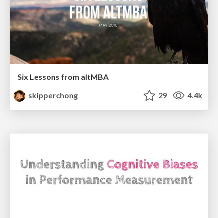
Six Lessons from altMBA
skipperchong
29
4.4k