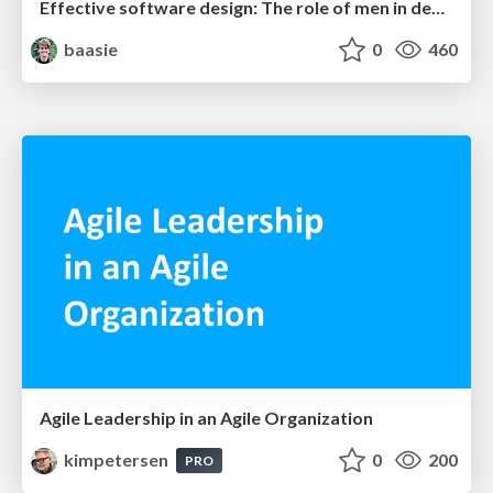
Effective software design: The role of men in debugging patriarchy in IT @ Voxxed Days AMS
baasie
0
460
Agile Leadership in an Agile Organization
kimpetersen
0
200
PRO