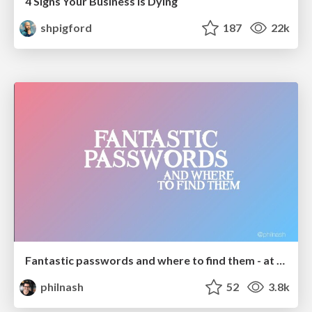
4 Signs Your Business is Dying
shpigford
187
22k
Fantastic passwords and where to find them - at NoRuKo
philnash
52
3.8k