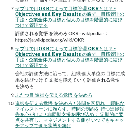
ヤプリではOKRによって⽬標管理 OKRとは？ •
Objectives and Key Results の略で、⽬標管理の
⼿法 • 企業全体の⽬標と個⼈の⽬標を階層的に結び
つけて管理する
評価される覚悟 を決めろ OKR - wikipedia -：
https://ja.wikipedia.org/wiki/OKR
ヤプリではOKRによって⽬標管理 OKRとは？ •
Objectives and Key Results の略で、⽬標管理の
⼿法 • 企業全体の⽬標と個⼈の⽬標を階層的に結び
つけて管理する
会社の評価⽅法に沿って、組織‧個⼈単位の ⽬標に成
果を結びつけて ⽂脈を揃えていく 評価される覚悟
を決めろ
ふたつ⽬ 進捗を伝える覚悟 を決めろ
進捗を伝える覚悟 を決めろ • 時間を区切れ： 曖昧な
マイルストーンに頼らず、時間の制約を 持つ進捗報
告を⼼がけよ • ⾮同期⽀援を呼び込め： 定期的に要
点を共有し、マネジメントする側が いつでもキャッ
チアップできる状態を築け