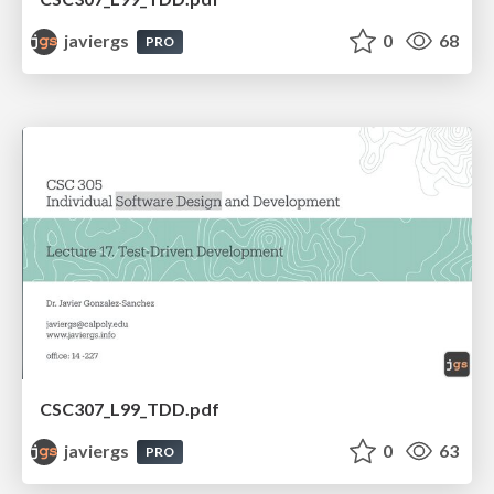
javiergs
0
68
PRO
CSC307_L99_TDD.pdf
javiergs
0
63
PRO