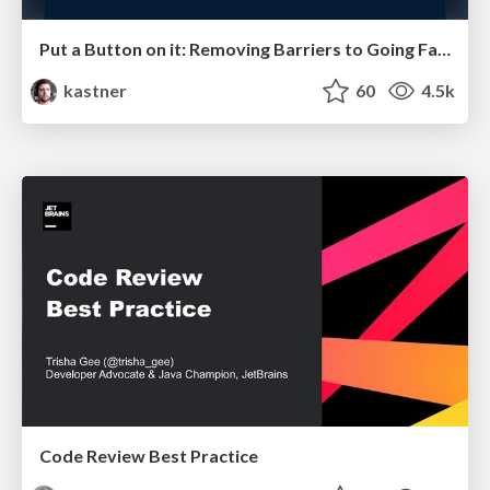
Put a Button on it: Removing Barriers to Going Fast.
kastner
60
4.5k
Code Review Best Practice