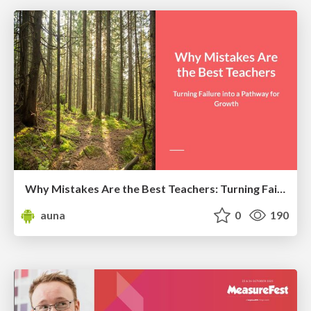
Why Mistakes Are the Best Teachers: Turning Failure into a Pathway for Growth
auna
0
190