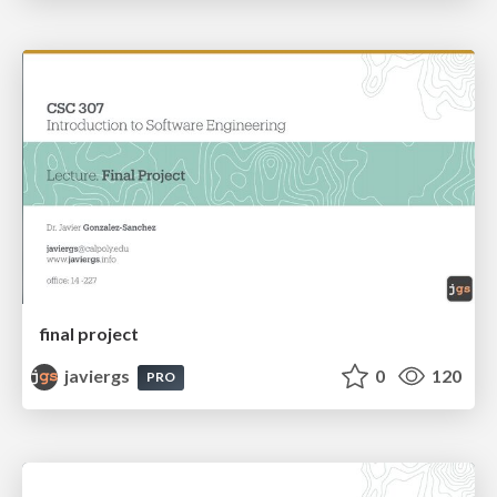
final project
javiergs
0
120
PRO