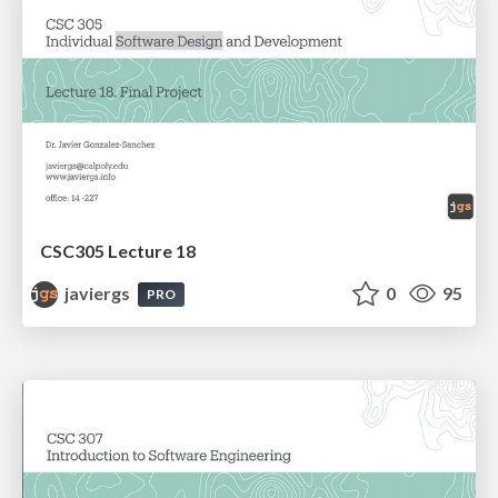
CSC305 Lecture 18
javiergs
0
95
PRO