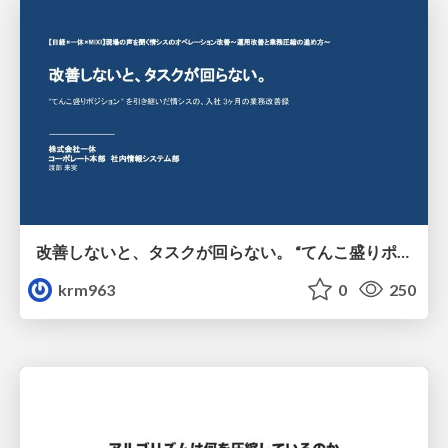
改善しないと、タスクが回らない。 “てんこ盛りポジション” を引き継いだ情シスの、入社3ヶ月の業務改善録
krm963
0
250