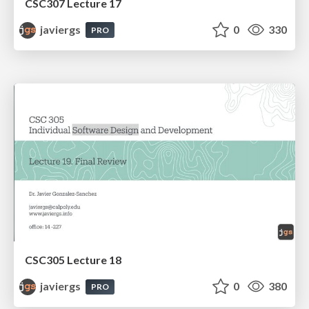
CSC307 Lecture 17
javiergs
0
330
PRO
CSC305 Lecture 18
javiergs
0
380
PRO