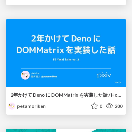
2年かけて Deno に DOMMatrix を実装した話 / How I implemented DOMMatrix in Deno over two years
petamoriken
0
200