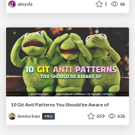
aleyda
1
6k
10 Git Anti Patterns You Should be Aware of
lemiorhan
659
62k
PRO