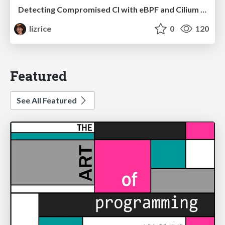
Detecting Compromised CI with eBPF and Cilium Tetragon
lizrice
0
120
Featured
See All Featured