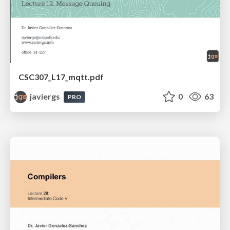
CSC307_L17_mqtt.pdf
javiergs
0
63
PRO