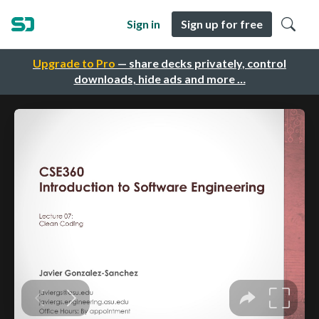
Sign in
Sign up for free
Upgrade to Pro
— share decks privately, control
downloads, hide ads and more …