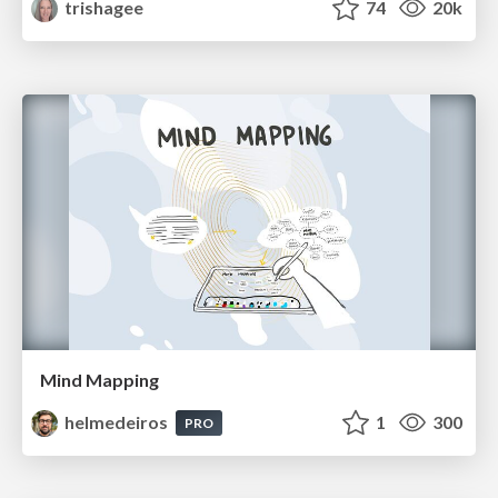
trishagee
74
20k
Mind Mapping
helmedeiros
1
300
PRO