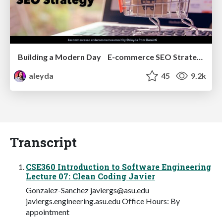
Building a Modern Day E-commerce SEO Strategy
aleyda
45
9.2k
Transcript
CSE360 Introduction to Software Engineering
Lecture 07: Clean Coding Javier
Gonzalez-Sanchez
javiergs@asu.edu
javiergs.engineering.asu.edu Office Hours: By
appointment