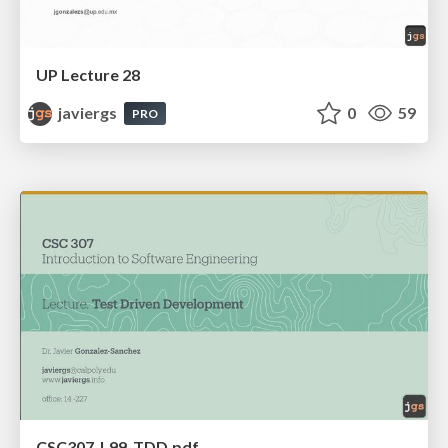
UP Lecture 28
javiergs
0
59
PRO
CSC307_L99_TDD.pdf