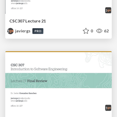
CSC307 Lecture 21
javiergs
0
62
PRO