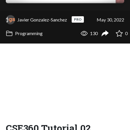
Javier Gonzalez-Sanchez
May 30, 2022
PRO
Programming
130
0
CSE360 Tutorial 02