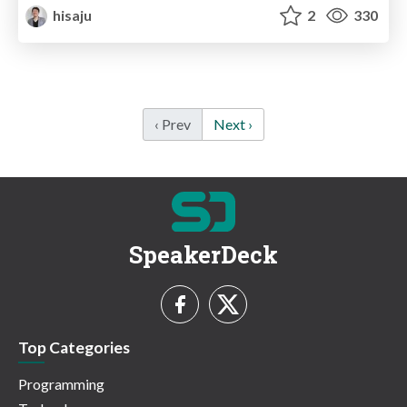
hisaju
2
330
‹ Prev
Next ›
SpeakerDeck
Top Categories
Programming