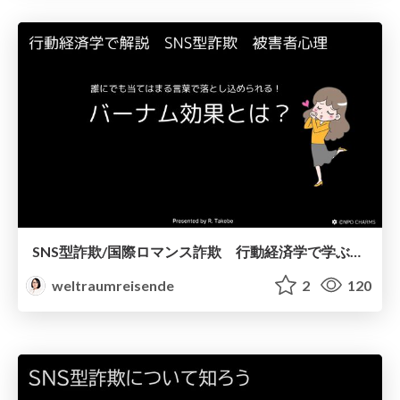
SNS型詐欺/国際ロマンス詐欺 行動経済学で学ぶ被害者心理 バーナム効果
weltraumreisende
2
120