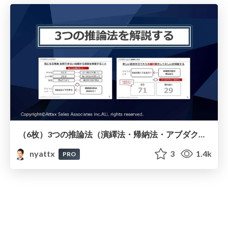
（6枚）3つの推論法（演繹法・帰納法・アブダクション）解説と必要なスキル
nyattx
3
1.4k
PRO