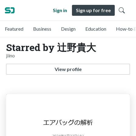
Sign in
Sign up for free
Featured
Business
Design
Education
How-to &
Starred by 辻野貴大
jiino
View profile