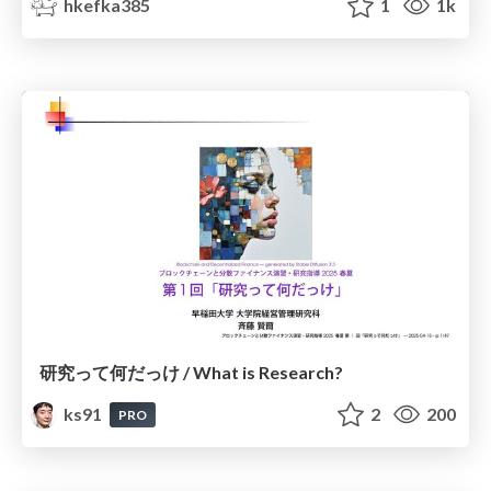
hkefka385
1
1k
研究って何だっけ / What is Research?
ks91
2
200
PRO