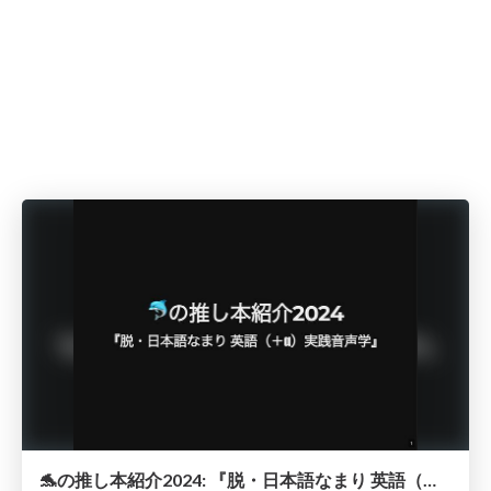
🐬の推し本紹介2024: 『脱・日本語なまり 英語（＋α）実践音声学』