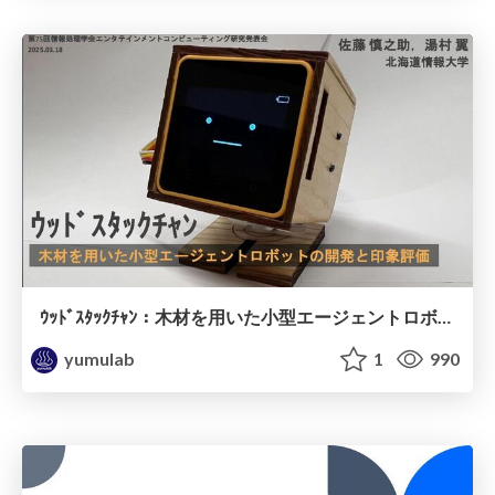
ｳｯﾄﾞｽﾀｯｸﾁｬﾝ：木材を用いた小型エージェントロボットの開発と印象評価 / ec75-sato
yumulab
1
990