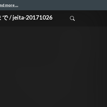
and more …
ita-20171026