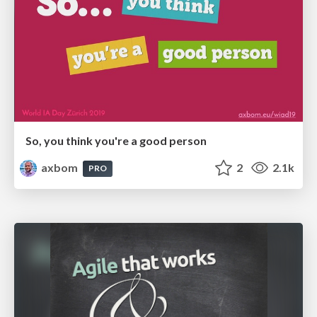
So, you think you're a good person
axbom
2
2.1k
PRO