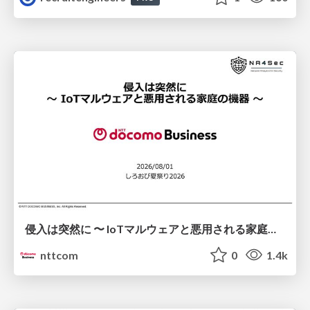
侵入は突然に 〜 IoTマルウェアと悪用される家庭の機器 ～ / When Intrusion Strikes: IoT Malware and the Abuse of Home Devices
nttcom
0
1.4k