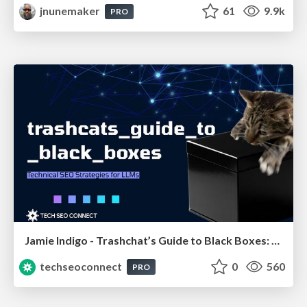
jnunemaker
61
9.9k
PRO
Jamie Indigo - Trashchat’s Guide to Black Boxes: Technical SEO Tactics for LLMs
techseoconnect
0
560
PRO