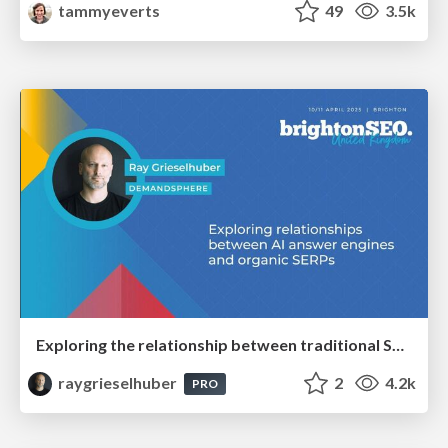
tammyeverts
49
3.5k
Exploring the relationship between traditional SERPs and Gen AI search
raygrieselhuber
2
4.2k
PRO