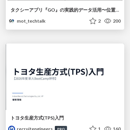
タクシーアプリ『GO』の実践的データ活用〜位置情報データの収集とStreamlitでの可視化〜
mot_techtalk
2
200
トヨタ⽣産⽅式(TPS)⼊⾨
recruitengineers
1
160
PRO