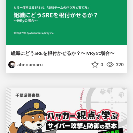
組織にどうSREを根付かせるか？〜IVRyの場合〜
abnoumaru
0
320