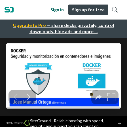
Sign in
Sign up for free
Upgrade to Pro
— share decks privately, control
downloads, hide ads and more …
SiteGround - Reliable hosting with speed,
·
→
SPONSORED
security, and support you can count on.