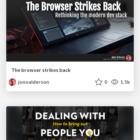
The browser strikes back
jonoalderson
0
1.5k