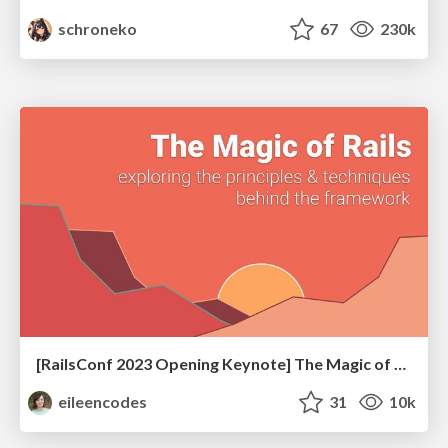
schroneko
67
230k
[RailsConf 2023 Opening Keynote] The Magic of Rails
eileencodes
31
10k