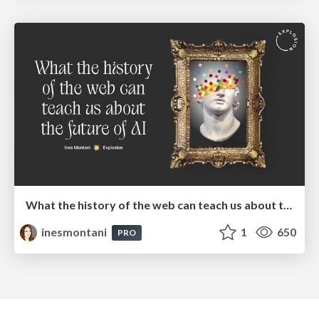
What the history of the web can teach us about the future of AI
inesmontani
1
650
PRO