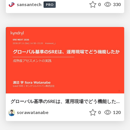
sansantech
0
330
PRO
グローバル基準のSREは、運用現場でどう機能したか：成熟度アセスメントの実践 ／ SRE NEXT 2026
sorawatanabe
0
120