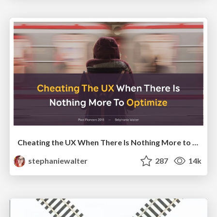
Cheating the UX When There Is Nothing More to Optimize - PixelPioneers
stephaniewalter
287
14k