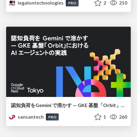
legalontechnologies
2
210
PRO
認知負荷をGemini で溶かす — GKE 基盤「Orbit」における AI エージェントの実践
sansantech
1
260
PRO