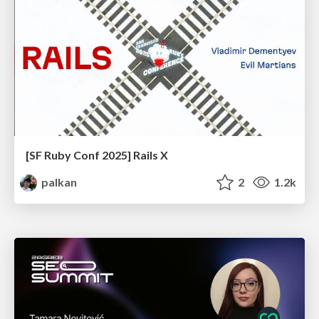
[SF Ruby Conf 2025] Rails X
palkan
2
1.2k