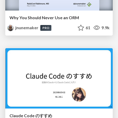
Why You Should Never Use an ORM
jnunemaker
61
9.9k
PRO
Claude Code のすすめ