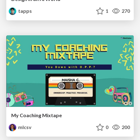
tapps
1
270
My Coaching Mixtape
mlcsv
0
200