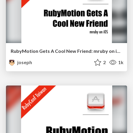
RubyMotion Gets A Cool New Friend: mruby on iOS
joseph
2
1k