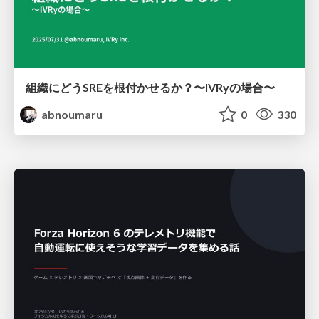
組織にどうSREを根付かせるか？〜IVRyの場合〜
abnoumaru
0
330