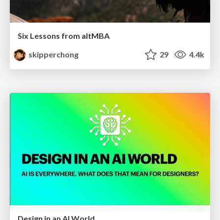
Six Lessons from altMBA
skipperchong
29
4.4k
Design in an AI World