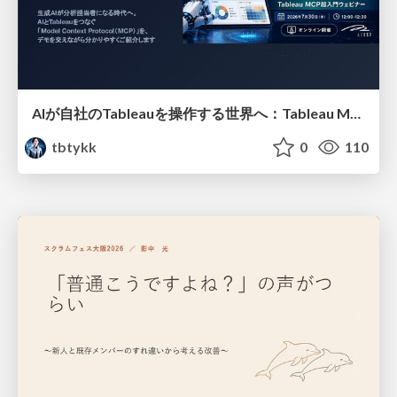
AIが自社のTableauを操作する世界へ：Tableau MCP超入門
tbtykk
0
110