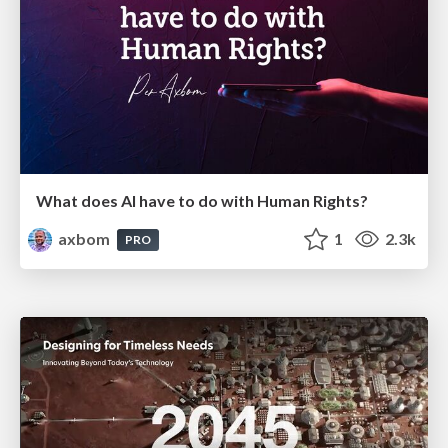
What does AI have to do with Human Rights?
axbom
1
2.3k
PRO