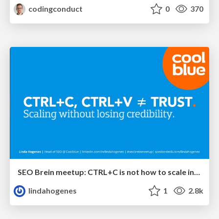
codingconduct
0
370
SEO Brein meetup: CTRL+C is not how to scale international SEO
lindahogenes
1
2.8k