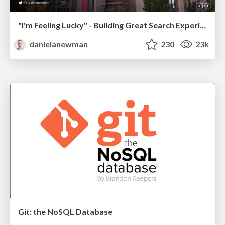
"I'm Feeling Lucky" - Building Great Search Experiences for Today's Users (#IAC19)
danielanewman
230
23k
Git: the NoSQL Database