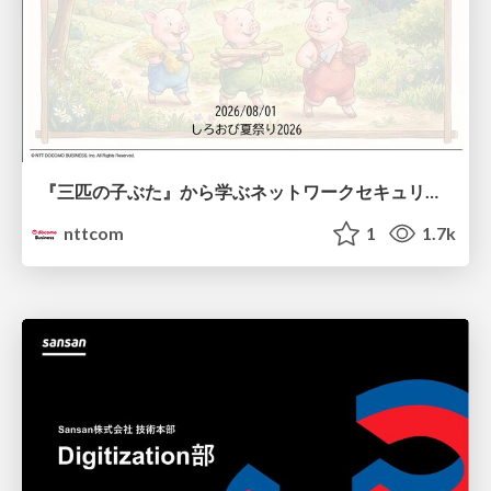
『三匹の子ぶた』から学ぶネットワークセキュリティの昔と今 / Network Security: Then and Now Through the Lens of The Three Little Pigs
nttcom
1
1.7k