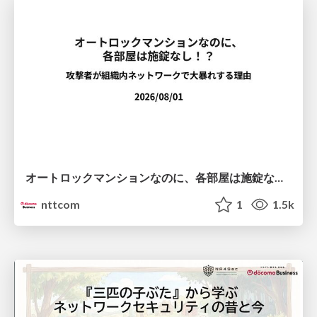
オートロックマンションなのに、各部屋は施錠なし！？ 攻撃者が組織内ネットワークで大暴れする理由 / The Front Door Is Locked, but the Rooms Are Wide Open: Why Attackers Move Freely Inside Enterprise Networks
nttcom
1
1.5k