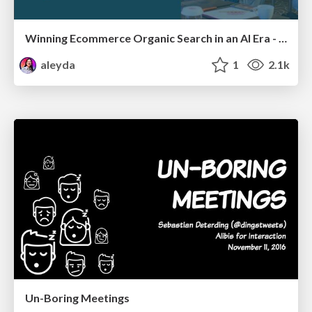
Winning Ecommerce Organic Search in an AI Era - #searchnstuff2025
aleyda
1
2.1k
Un-Boring Meetings