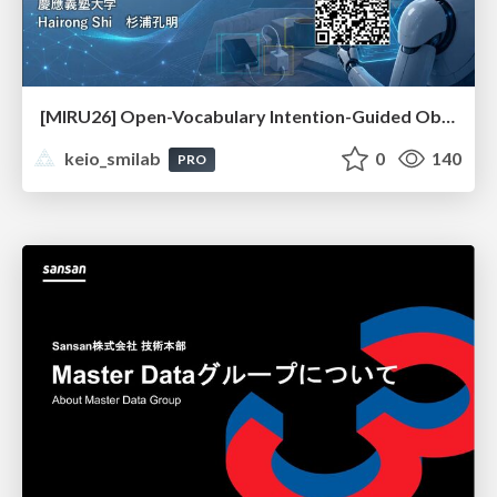
[MIRU26] Open-Vocabulary Intention-Guided Object Detection in Diverse Scenes
keio_smilab
0
140
PRO