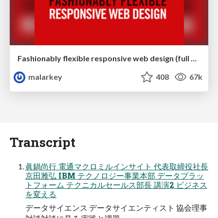
Fashionably flexible responsive web design (full day workshop)
malarkey
408
67k
Transcript
眞鍋尚行 電通マクロミルインサイト 代表取締役社長
京田雅弘 IBM テクノロジー事業本部 データプラッ
トフォーム テクニカルセールス部長 講演2 ビジネス
を変える
データサイエンス データサイエンティスト 協会理事