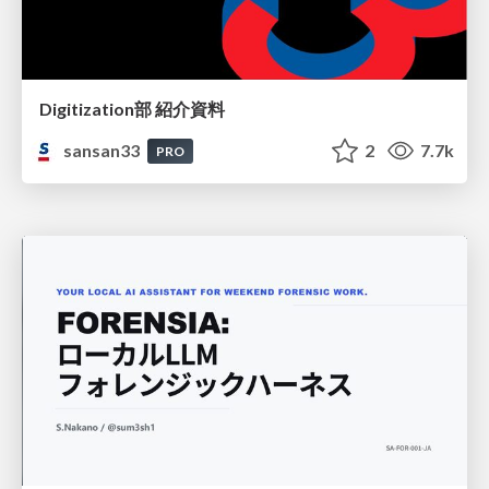
Digitization部 紹介資料
sansan33
2
7.7k
PRO