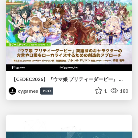
【CEDEC2026】『ウマ娘 プリティーダービー』 英語版のキャラクターの方言や口調をローカライズするための創造的アプローチ
cygames
1
180
PRO