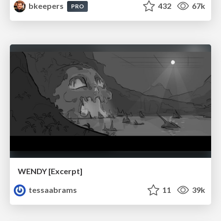
bkeepers
432
67k
PRO
WENDY [Excerpt]
tessaabrams
11
39k