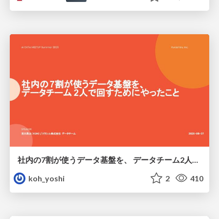
社内の7割が使うデータ基盤を、 データチーム2人で回すためにやったこと
koh_yoshi
2
410