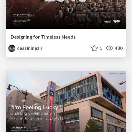
Designing for Timeless Needs
cassininazir
1
430