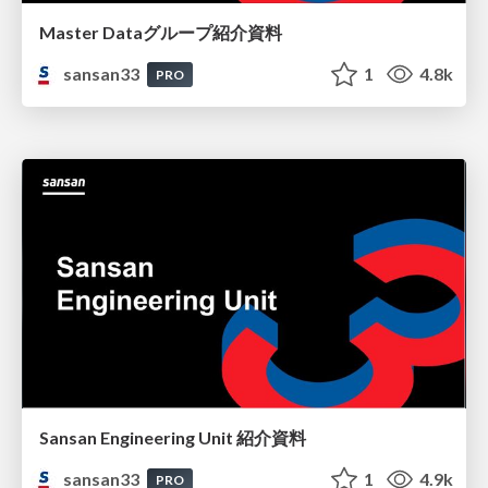
Master Dataグループ紹介資料
sansan33
1
4.8k
PRO
Sansan Engineering Unit 紹介資料
sansan33
1
4.9k
PRO