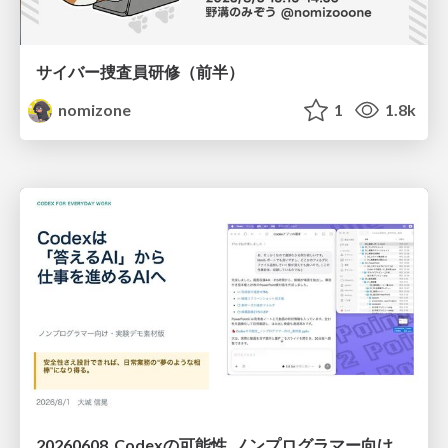
サイバー捜査員研修（前半）
nomizone
1
1.8k
20260608_Codexの可能性_ノンプログラマー向け_大城追記