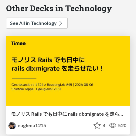
Other Decks in Technology
See All in Technology
モノリス Rails でも日中に rails db:migrate を走らせたい！ / Daytime rails db:migrate on Monolithic Rails!
euglena1215
4
520