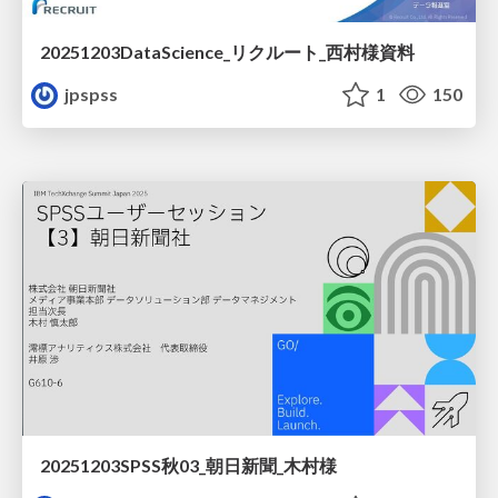
20251203DataScience_リクルート_西村様資料
jpspss
1
150
20251203SPSS秋03_朝日新聞_木村様