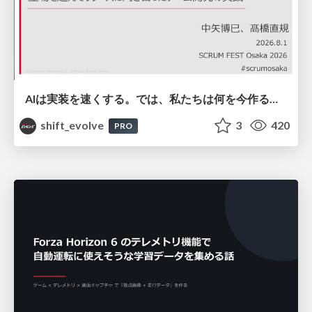
AIは実装を速くする。では、私たちは何を今作るべきか？－立場を越えてリリースに向き合ったチーム開発の実践 / 20260801 Hiromi Nakaya and Naoki Takahashi
shift_evolve
3
420
PRO