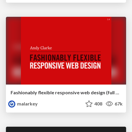
Fashionably flexible responsive web design (full day workshop)
malarkey
408
67k