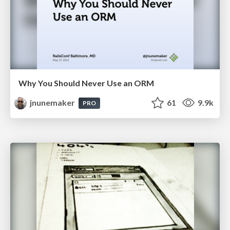
Why You Should Never Use an ORM
jnunemaker
61
9.9k
PRO