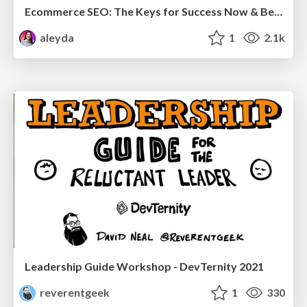
Ecommerce SEO: The Keys for Success Now & Beyond - #SERPConf2024
aleyda
1
2.1k
Leadership Guide Workshop - DevTernity 2021
reverentgeek
1
330