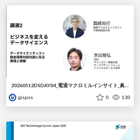
20260512DSDAY04_電通マクロミルインサイト_眞鍋様・IBM_京田
jpspss
0
130