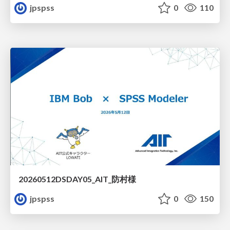
jpspss
0
110
20260512DSDAY05_AIT_防村様
jpspss
0
150