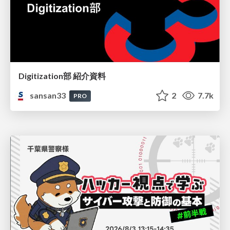
Digitization部 紹介資料
sansan33
2
7.7k
PRO