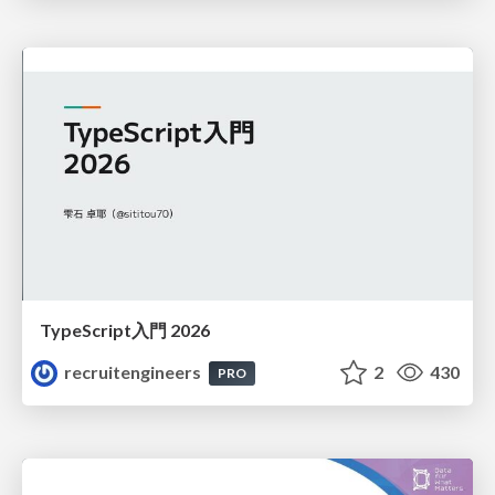
TypeScript入門 2026
recruitengineers
2
430
PRO