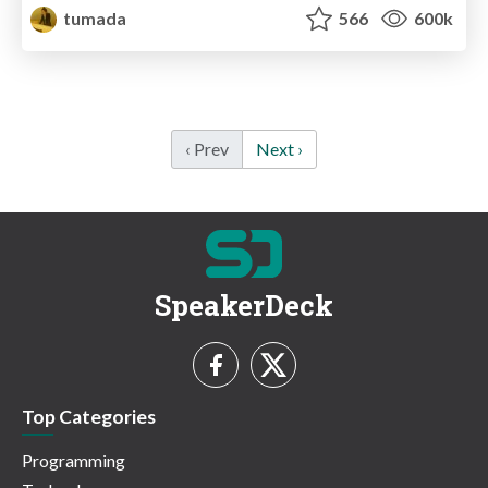
tumada
566
600k
‹ Prev
Next ›
SpeakerDeck
Top Categories
Programming