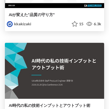
AIが変えた"品質の守り方"
kkakizaki
15
6.3k
AI時代の私の技術インプットとアウトプット術