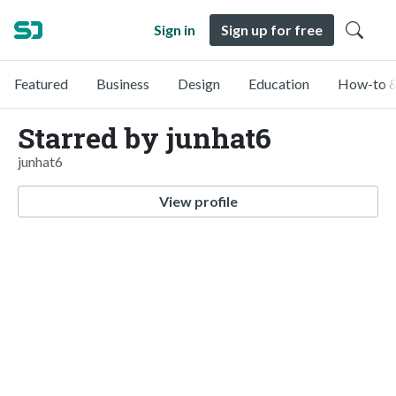
Sign in
Sign up for free
Featured
Business
Design
Education
How-to &
Starred by junhat6
junhat6
View profile