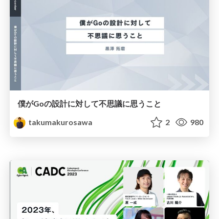
僕がGoの設計に対して不思議に思うこと
takumakurosawa
2
980