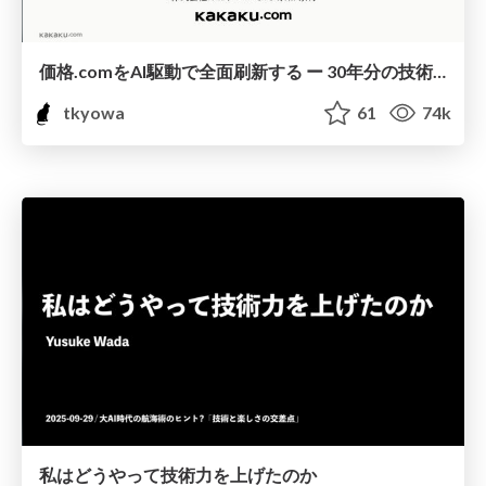
価格.comをAI駆動で全面刷新する ー 30年分の技術的負債を返し、次の30年の土台をつくる ー / AI Engineering Summit Tokyo 2026
tkyowa
61
74k
私はどうやって技術力を上げたのか