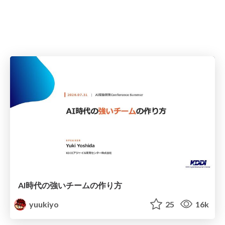
AI時代の強いチームの作り方
yuukiyo
25
16k