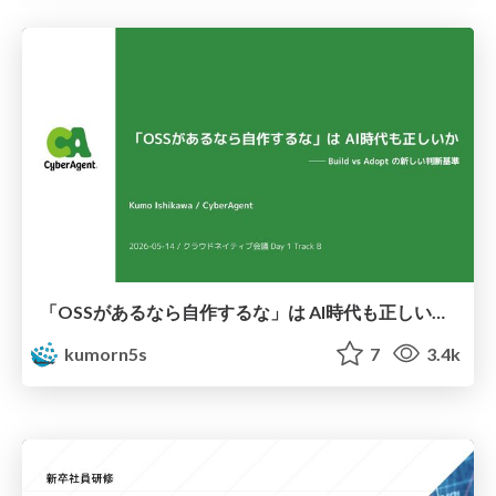
「OSSがあるなら自作するな」は AI時代も正しいか ── Build vs Adopt の新しい判断基準
kumorn5s
7
3.4k