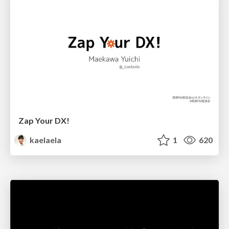
Zap Your DX!
kaelaela
1
620