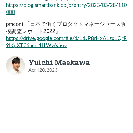
https://blog.smartbank.co.jp/entry/2023/03/28/110
000
pmconf 「日本で働くプロダクトマネージャー大規
模調査レポート2022」
https://drive.google.com/file/d/1dJP8rHxA1zx1QrR
9lKpXT06amil1fLWv/view
Yuichi Maekawa
April 20, 2023