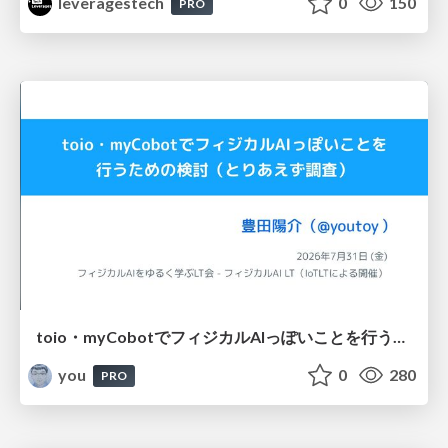
leveragestech
0
150
PRO
toio・myCobotでフィジカルAIっぽいことを行うための検討（とりあえず調査） / フィジカルAI LT（IoTLTによる開催）
you
0
280
PRO