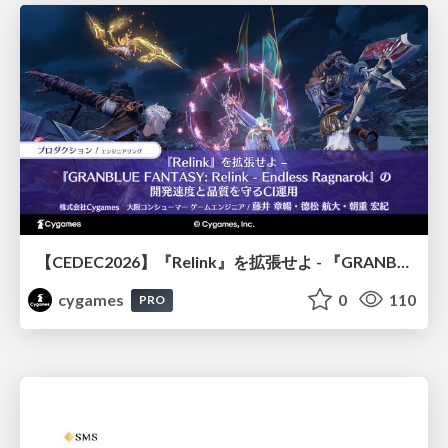
【CEDEC2026】『Relink』を拡張せよ - 『GRANBLUE FANTASY: Relink - Endless Ragnarok』の開発速度と品質を守るCI運用
cygames
0
110
PRO