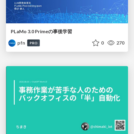
PLaMo 3.0 Primeの事後学習
pfn
0
270
PRO