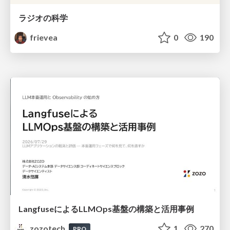
ラジオの科学
frievea
0
190
LangfuseによるLLMOps基盤の構築と活用事例
zozotech
1
270
PRO