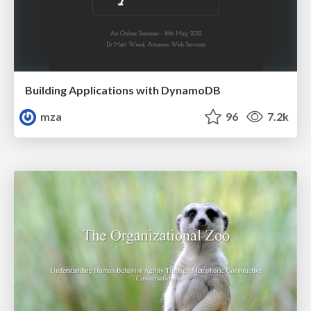
Building Applications with DynamoDB
mza
96
7.2k