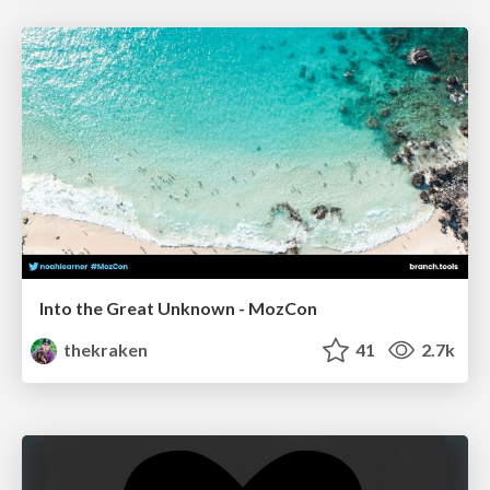
Into the Great Unknown - MozCon
thekraken
41
2.7k