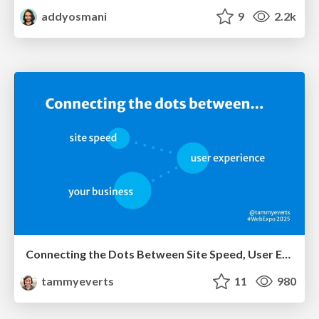
addyosmani
9
2.2k
Connecting the Dots Between Site Speed, User Experience & Your Business [WebExpo 2025]
tammyeverts
11
980