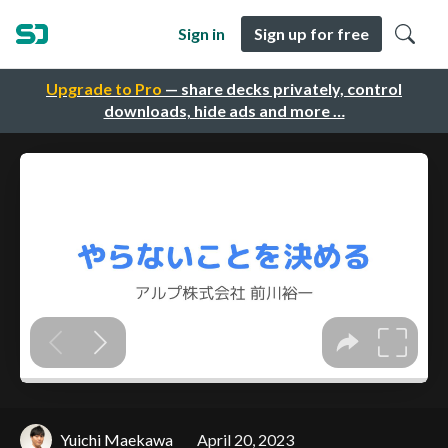
Sign in
Sign up for free
Upgrade to Pro
— share decks privately, control
downloads, hide ads and more …
Yuichi Maekawa
April 20, 2023