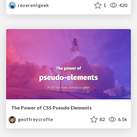
reverentgeek
1
420
The Power of CSS Pseudo Elements
geoffreycrofte
82
6.5k