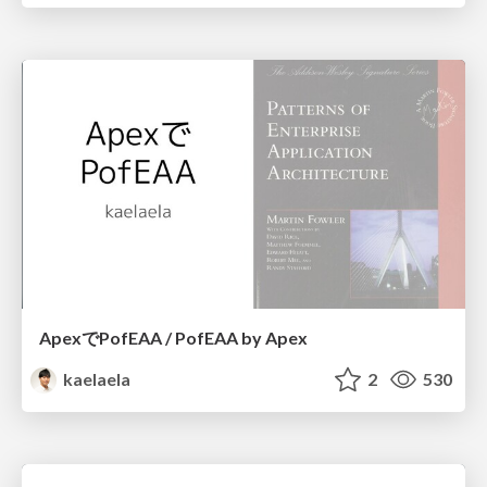
ApexでPofEAA / PofEAA by Apex
kaelaela
2
530