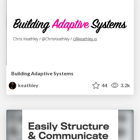
Building Adaptive Systems
keathley
44
3.2k