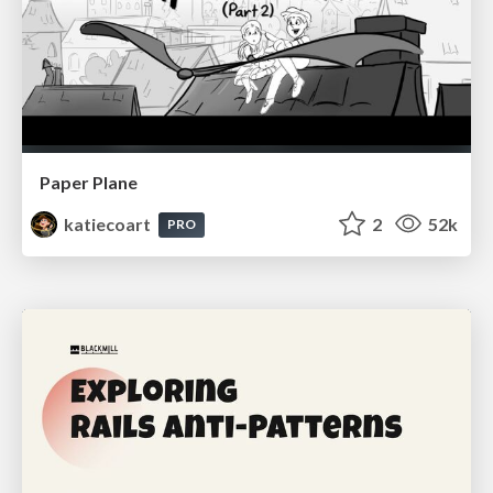
Paper Plane
katiecoart
2
52k
PRO