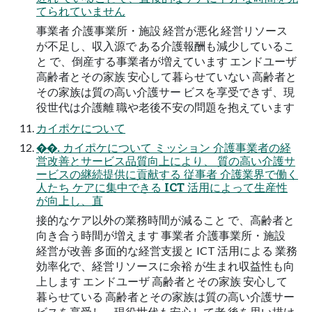
てられていません
事業者 介護事業所・施設 経営が悪化 経営リソース
が不足し、収入源で ある介護報酬も減少しているこ
と で、倒産する事業者が増えています エンドユーザ
高齢者とその家族 安心して暮らせていない 高齢者と
その家族は質の高い介護サー ビスを享受できず、現
役世代は介護離 職や老後不安の問題を抱えています
カイポケについて
��. カイポケについて ミッション 介護事業者の経
営改善とサービス品質向上により、 質の高い介護サ
ービスの継続提供に貢献する 従事者 介護業界で働く
人たち ケアに集中できる ICT 活用によって生産性
が向上し、直
接的なケア以外の業務時間が減ること で、高齢者と
向き合う時間が増えます 事業者 介護事業所・施設
経営が改善 多面的な経営支援と ICT 活用による 業務
効率化で、経営リソースに余裕 が生まれ収益性も向
上します エンドユーザ 高齢者とその家族 安心して
暮らせている 高齢者とその家族は質の高い介護サー
ビスを享受し、現役世代も安心して老 後を思い描け