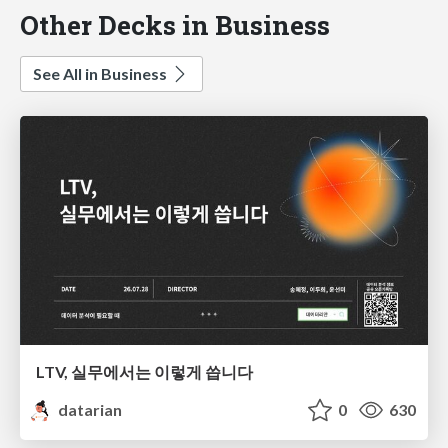
Other Decks in Business
See All in Business
LTV, 실무에서는 이렇게 씁니다
datarian
0
630