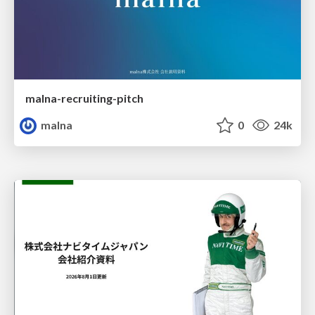
malna-recruiting-pitch
malna
0
24k