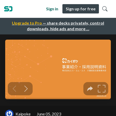
Sign in
Sign up for free
Upgrade to Pro
— share decks privately, control
downloads, hide ads and more …
Kaipoke
June 05, 2023