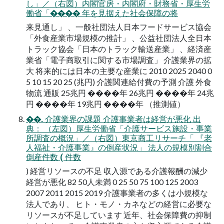
し」／（右図）内閣官房・内閣府・財務省・厚生労
働省「���� 年を見据えた社会保障の将
来見通し」 、一般社団法人日本フードサービス協会
「外食産業市場規模の推計」 、公益社団法人全日本
トラック協会「日本のトラック輸送産業」 、経済産
業省「電子商取引に関する市場調査」 介護業界の拡
大 将来的には日本の主要な産業に 2010 2025 2040 0
5 10 15 20 25 (兆円) 介護関連給付費の予測 介護 外食
物流 通販 25兆円 ����年 26兆円 ����年 24兆
円 ����年 19兆円 ����年 （推測値）
��. 介護業界の課題 介護事業者は経営が悪化 出
典： （左図）厚生労働省「介護サービス施設・事業
所調査の概況」／（右図）東京商工リサーチ「 『老
人福祉・介護事業』の倒産状況」 法人の規模別割合
倒産件数 ( 件数
) 経営リソースの不足 収入源である介護報酬の減少
経営が悪化 82 50人未満 0 25 50 75 100 125 2003
2007 2011 2015 2019 介護事業者の多くは小規模な
法人であり、 ヒト・モノ・カネなどの経営に必要な
リソースが不足しています 近年、社会保障費の抑制