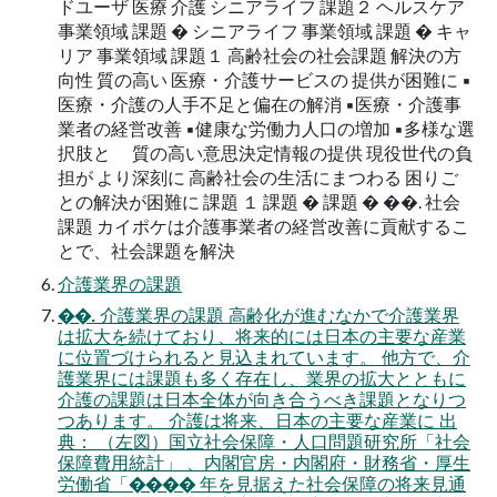
ドユーザ 医療 介護 シニアライフ 課題２ ヘルスケア
事業領域 課題 � シニアライフ 事業領域 課題 � キャ
リア 事業領域 課題１ 高齢社会の社会課題 解決の方
向性 質の高い 医療・介護サービスの 提供が困難に ▪
医療・介護の人手不足と偏在の解消 ▪医療・介護事
業者の経営改善 ▪健康な労働力人口の増加 ▪多様な選
択肢と 質の高い意思決定情報の提供 現役世代の負
担が より深刻に 高齢社会の生活にまつわる 困りご
との解決が困難に 課題 １ 課題 � 課題 � ��. 社会
課題 カイポケは介護事業者の経営改善に貢献するこ
とで、社会課題を解決
介護業界の課題
��. 介護業界の課題 高齢化が進むなかで介護業界
は拡大を続けており、将来的には日本の主要な産業
に位置づけられると見込まれています。 他方で、介
護業界には課題も多く存在し、業界の拡大とともに
介護の課題は日本全体が向き合うべき課題となりつ
つあります。 介護は将来、日本の主要な産業に 出
典： （左図）国立社会保障・人口問題研究所「社会
保障費用統計」 、内閣官房・内閣府・財務省・厚生
労働省「���� 年を見据えた社会保障の将来見通