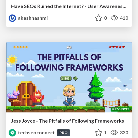
Have SEOs Ruined the Internet? - User Awareness of SEO in 2025
akashhashmi
0
410
Jess Joyce - The Pitfalls of Following Frameworks
techseoconnect
1
330
PRO