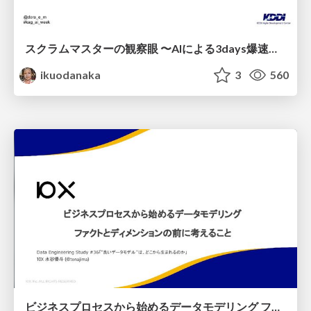
スクラムマスターの観察眼 〜AIによる3days爆速キャッチアップと次の一手〜/The Scrum Master's Insight: Lightning-Fast 3-Day Catch-Up with AI and the Next Move
ikuodanaka
3
560
ビジネスプロセスから始めるデータモデリング ファクトとディメンションの前に考えること