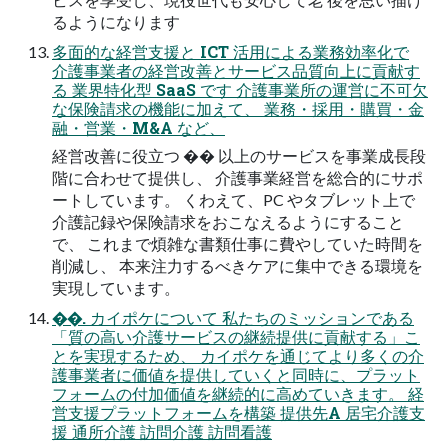
るようになります
多面的な経営支援と ICT 活用による業務効率化で
介護事業者の経営改善とサービス品質向上に貢献す
る 業界特化型 SaaS です 介護事業所の運営に不可欠
な保険請求の機能に加えて、 業務・採用・購買・金
融・営業・M&A など、
経営改善に役立つ �� 以上のサービスを事業成長段
階に合わせて提供し、 介護事業経営を総合的にサポ
ートしています。 くわえて、PC やタブレット上で
介護記録や保険請求をおこなえるようにすること
で、 これまで煩雑な書類仕事に費やしていた時間を
削減し、 本来注力するべきケアに集中できる環境を
実現しています。
��. カイポケについて 私たちのミッションである
「質の高い介護サービスの継続提供に貢献する」こ
とを実現するため、 カイポケを通じてより多くの介
護事業者に価値を提供していくと同時に、プラット
フォームの付加価値を継続的に高めていきます。 経
営支援プラットフォームを構築 提供先A 居宅介護支
援 通所介護 訪問介護 訪問看護