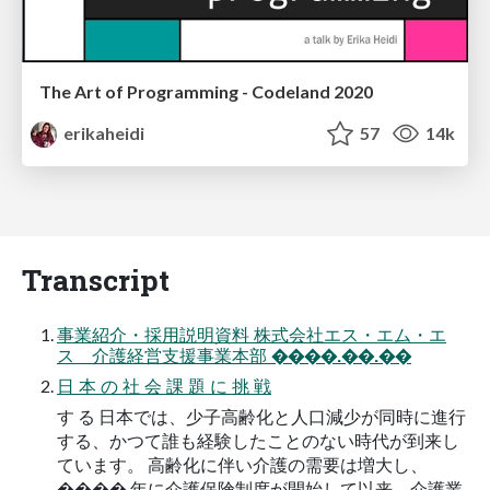
The Art of Programming - Codeland 2020
erikaheidi
57
14k
Transcript
事業紹介・採用説明資料 株式会社エス・エム・エ
ス 介護経営支援事業本部 ����.��.��
日 本 の 社 会 課 題 に 挑 戦
す る 日本では、少子高齢化と人口減少が同時に進行
する、かつて誰も経験したことのない時代が到来し
ています。 高齢化に伴い介護の需要は増大し、
���� 年に介護保険制度が開始して以来、介護業