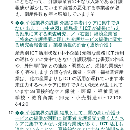
にともなって、 介護事業者の主な収入源である介護
報酬が 減少しています 経営の悪化する事業者が増
え、倒産件数も 年々増加しています ¥
��. 介護業界の課題 介護従事者はケアに集中でき
ない 出典： （中央図）総務省「ICT が成長に与え
る効果に関する調査研究」／（右図）経済産業省
「将来の介護需要に即した介護サービス提供に関す
る研究会報告書」 業務負担の割合 ( 通所介護 )
産業別 ICT 活用状況 ( 中小企業 ) 煩雑な業務 ICT 活用
の遅れ ケアに集中できない 介護現場には書類の作成
や、外部専門家 との連絡・調整など、煩雑な業務が
多く 存在します 介護を含む保健・医療・福祉関連産
業は、 他の産業よりも ICT の活用が遅れています 本
来注力するべきケアに集中できない状況 が生まれて
います 38 直接的なケア 保 健 ・ 医 療 ・ 福 祉 関 連
学 校 ・ 教 育 商 業 ・ 卸 売 ・ 小 売 製 造 ε ί Ξ 12 10 8
6 4 2 0
��. 介護業界の課題 結果として、質の高い介護サ
ービスの提供が困難に 従事者 介護業界で働く人たち
ケアに集中できない 煩雑な業務が多く、ICT 活用も
遅れ ていることで、直接的なケアに十分 な時間を充