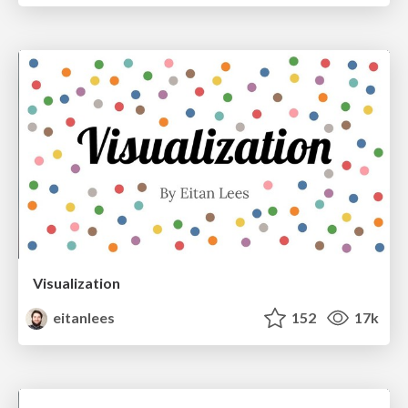
Visualization
eitanlees
152
17k