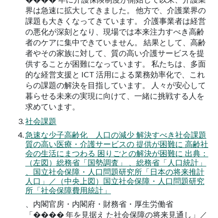
界は急速に拡大してきました。 他方で、介護業界の
課題も大きくなってきています。 介護事業者は経営
の悪化が深刻となり、現場では本来注力すべき高齢
者のケアに集中できていません。 結果として、高齢
者やその家族に対して、質の高い介護サービスを提
供することが困難になっています。 私たちは、多面
的な経営支援と ICT 活用による業務効率化で、これ
らの課題の解決を目指しています。 人々が安心して
暮らせる未来の実現に向けて、一緒に挑戦する人を
求めています。
社会課題
急速な少子高齢化 人口の減少 解決すべき社会課題
質の高い医療・介護サービスの 提供が困難に 高齢社
会の生活にまつわる 困りごとの解決が困難に 出典：
（左図）総務省「国勢調査」 、総務省「人口統計」
、国立社会保障・人口問題研究所「日本の将来推計
人口」／（中央上図）国立社会保障・人口問題研究
所「社会保障費用統計」
、内閣官房・内閣府・財務省・厚生労働省
「���� 年を見据え た社会保障の将来見通し」／