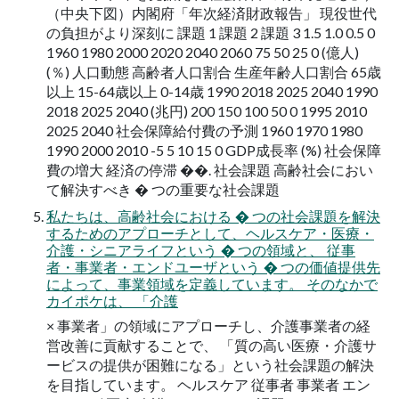
（中央下図）内閣府「年次経済財政報告」 現役世代
の負担がより深刻に 課題 1 課題 2 課題 3 1.5 1.0 0.5 0
1960 1980 2000 2020 2040 2060 75 50 25 0 (億人)
(％) 人口動態 高齢者人口割合 生産年齢人口割合 65歳
以上 15-64歳以上 0-14歳 1990 2018 2025 2040 1990
2018 2025 2040 (兆円) 200 150 100 50 0 1995 2010
2025 2040 社会保障給付費の予測 1960 1970 1980
1990 2000 2010 -5 5 10 15 0 GDP成長率 (%) 社会保障
費の増大 経済の停滞 ��. 社会課題 高齢社会におい
て解決すべき � つの重要な社会課題
私たちは、高齢社会における � つの社会課題を解決
するためのアプローチとして、ヘルスケア・医療・
介護・シニアライフという � つの領域と、 従事
者・事業者・エンドユーザという � つの価値提供先
によって、事業領域を定義しています。 そのなかで
カイポケは、 「介護
× 事業者」の領域にアプローチし、介護事業者の経
営改善に貢献することで、 「質の高い医療・介護サ
ービスの提供が困難になる」という社会課題の解決
を目指しています。 ヘルスケア 従事者 事業者 エン