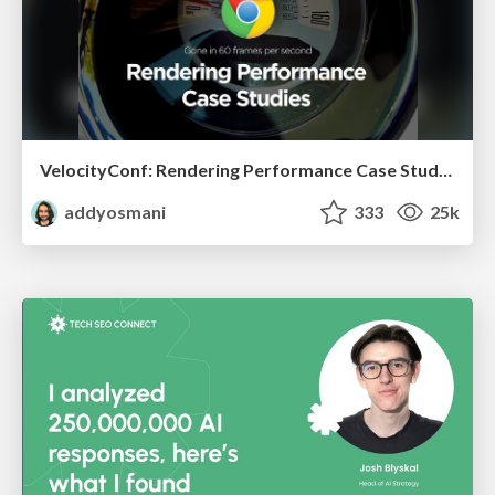
VelocityConf: Rendering Performance Case Studies
addyosmani
333
25k