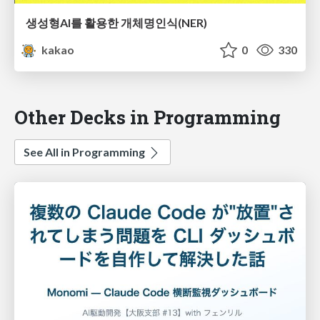
생성형AI를 활용한 개체명인식(NER)
kakao
0
330
Other Decks in Programming
See All in Programming