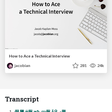
How to Ace a Technical Interview
jacobian
281
24k
Transcript
ޛ୓ Ѩ୹ ӝࣿ੄ җѢ അ੤ ӒܻҊ ޷ې