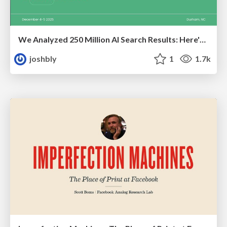
We Analyzed 250 Million AI Search Results: Here's What I Found
joshbly
1
1.7k