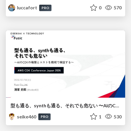
luccafort
0
570
PRO
型も通る、synthも通る、それでも危ない 〜AIのCDKの権限とコストを機械で検証する〜 / It Passes Type Checks, It Passes Synth Checks, but It’s Still Risky — Automatically Verifying Permissions and Costs in AI’s CDK —
seike460
1
530
PRO