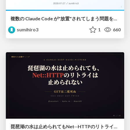
複数の Claude Code が"放置"されてしまう問題をCLI ダッシュボードを自作して解決した話
sumihiro3
1
660
琵琶湖の水は止められてもNet--HTTPのリトライは止められない / You might be able to stop the water flow of Lake Biwa but you can't stop Net::HTTP retries