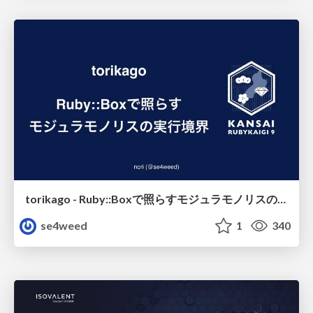
torikago - Ruby::Boxで照らすモジュラモノリスの実行境界
se4weed
1
340