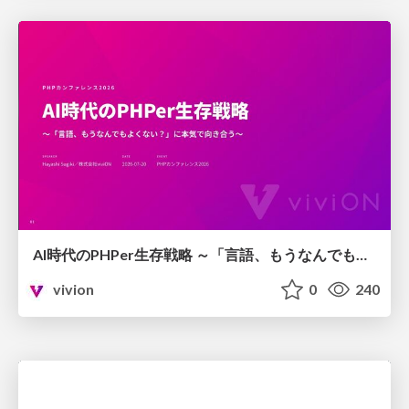
AI時代のPHPer生存戦略 ～「言語、もうなんでもよくない？」に本気で向き合う～
vivion
0
240