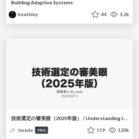
Building Adaptive Systems
keathley
44
3.2k
技術選定の審美眼（2025年版） / Understanding the Spiral of Technologies 2025 edition
twada
119
120k
PRO