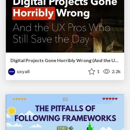
Digital Projects Gone Horribly Wrong (And the UX Pros Who Still Save the Day) - Dean Schuster
uxyall
1
2.2k