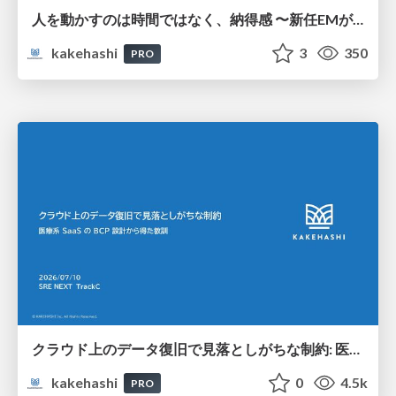
人を動かすのは時間ではなく、納得感 〜新任EMが入社3ヶ月、組織を2回変えた話〜
kakehashi
3
350
PRO
クラウド上のデータ復旧で見落としがちな制約: 医療系 SaaS の BCP 設計から得た教訓
kakehashi
0
4.5k
PRO