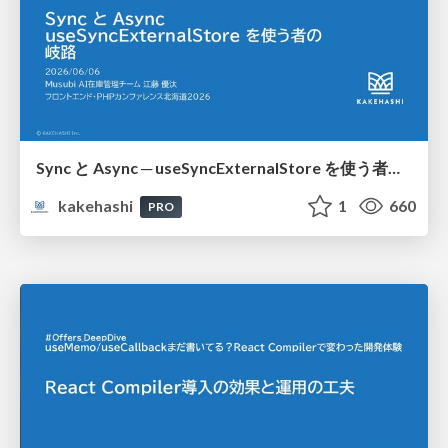
Sync と Async ─ useSyncExternalStore を使う者の岐路
kakehashi
1
660
PRO