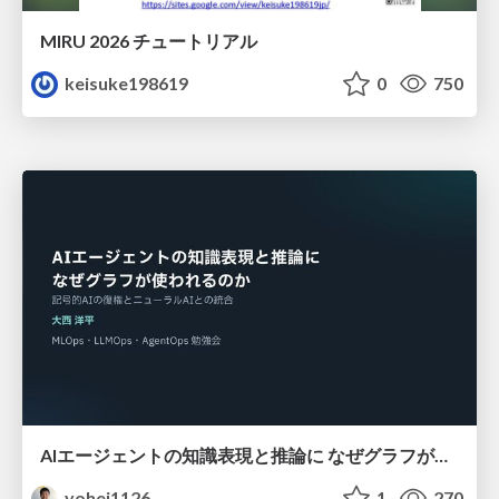
MIRU 2026 チュートリアル
keisuke198619
0
750
AIエージェントの知識表現と推論に なぜグラフが使われるのか - 記号的AIの復権とニューラルAIとの統合
yohei1126
1
270