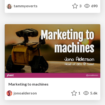
tammyeverts
3
690
Marketing to machines
jonoalderson
1
5.6k