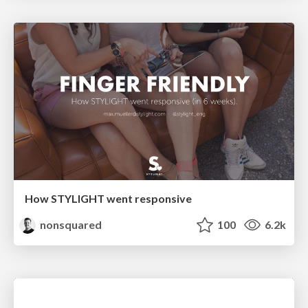
How STYLIGHT went responsive
nonsquared
100
6.2k