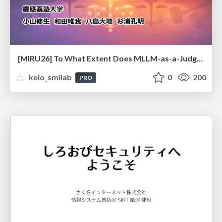
[MIRU26] To What Extent Does MLLM-as-a-Judge Exhibit Cross-Model Preference Bias?
keio_smilab
0
200
PRO