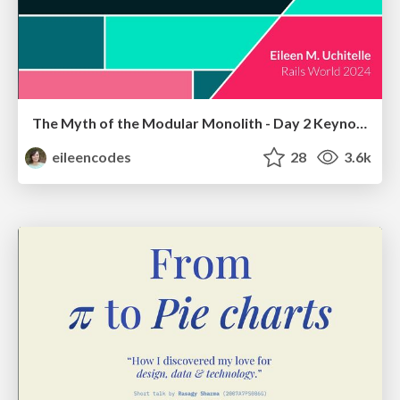
The Myth of the Modular Monolith - Day 2 Keynote - Rails World 2024
eileencodes
28
3.6k