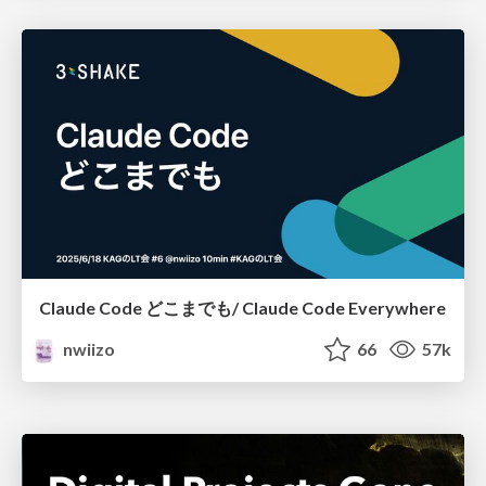
Claude Code どこまでも/ Claude Code Everywhere
nwiizo
66
57k