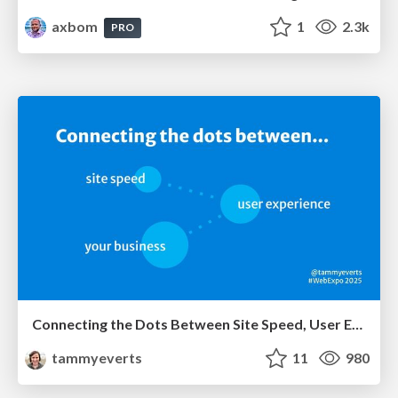
axbom
1
2.3k
PRO
Connecting the Dots Between Site Speed, User Experience & Your Business [WebExpo 2025]
tammyeverts
11
980