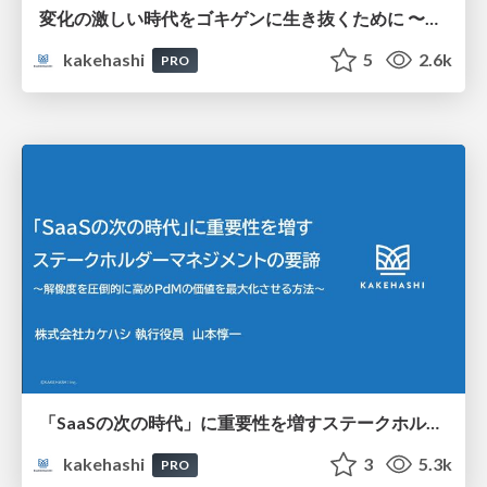
変化の激しい時代をゴキゲンに生き抜くために 〜ストレスマネジメントのススメ〜
kakehashi
5
2.6k
PRO
「SaaSの次の時代」に重要性を増すステークホルダーマネジメントの要諦 ～解像度を圧倒的に高めPdMの価値を最大化させる方法～
kakehashi
3
5.3k
PRO