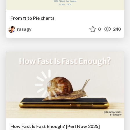
From π to Pie charts
rasagy
0
240
How Fast Is Fast Enough? [PerfNow 2025]