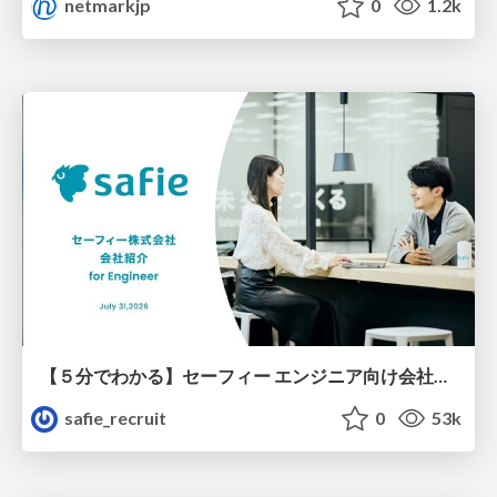
netmarkjp
0
1.2k
【５分でわかる】セーフィー エンジニア向け会社紹介
safie_recruit
0
53k