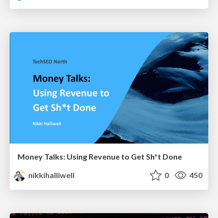
Money Talks: Using Revenue to Get Sh*t Done
nikkihalliwell
0
450