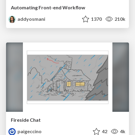
Automating Front-end Workflow
addyosmani
1370
210k
Fireside Chat
paigeccino
42
4k