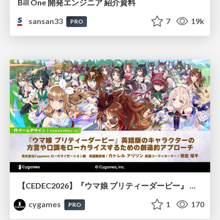
Bill One 開発エンジニア 紹介資料
sansan33
7
19k
PRO
【CEDEC2026】『ウマ娘 プリティーダービー』 英語版のキャラクターの方言や口調をローカライズするための創造的アプローチ
cygames
1
170
PRO