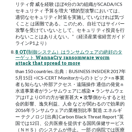
リティ脅 威を経験 ほぼ4分の3の組織がSCADA/ICS
セキュリティ 予算を増⼤ “標的型攻撃においては、
適切なセキュリティ対策を実施していなければ気づ
くこと は困難である。このため、⾃社ではサイバー
攻撃を受けていないとして、セキュリ ティ投資を⾏
わないことはありえない。”（経済産業省経営ガイド
ラインP1より）
8 OT(制御システム）はランサムウェアの絶好のタ
ーゲット WannaCry ransomware worm
attack that spread to more
than 150 countries. 出典：BUSINESS INSIDER 2017年
5⽉15⽇ <ICS-CERT Monitorからのトピック> n 事業
者も知らない外部アクセス・遠隔操作 通信の発覚 n
⽔道事業者がランサムウェアに感染 • ランサムウェ
アはITよりOTの⽅が被害甚⼤ • 攻撃側からすると社
会的影響、逸失利益、⼈命 などが関わるので効果的
2016年ランサムウェアの業種別⽐率 製造 エネルギ
ー テクノロジ [出典] Carbon Black Threat Report “英
国では12日、公共医療を提供する国民保健サービス
（ＮＨＳ）のシステムが停止。一部 の病院では医療