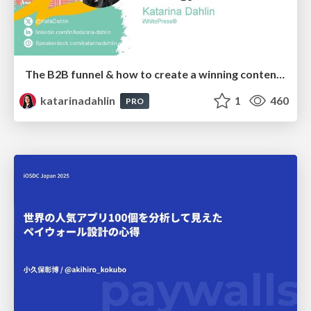
The B2B funnel & how to create a winning content strategy
katarinadahlin
1
460
PRO