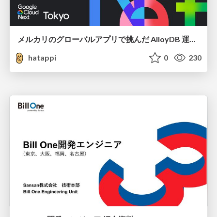
メルカリのグローバルアプリで挑んだ AlloyDB 運用と課題解決の実践記
hatappi
0
230