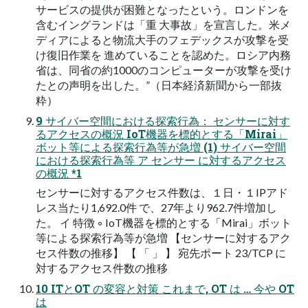
サービスの提供が困難となったという。ロンドンを
含むイングランドは「重 大事故」を宣言した。米メ
ディアによると物流大手のフェデックスが攻撃を受
け復旧作業を 進めていることを認めた。ロシア内務
省は、同省の約1000のコンピューターが攻撃を受け
たとの声明を出した。”（⽇本経済新聞から⼀部抜
粋）
9 サイバー空間における探索⾏為： センサーに対す
るアクセスの概況 IoT機器を標的とする「Mirai」
ボット等による探索⾏為等が急増 (1) サイバー空間
における探索行為等 ア センサー に対するアクセス
の概況 *1
センサーに対するアクセス件数は、１日・１IPアド
レス当たり1,692.0件 で、27年より962.7件増加し
た。 イ 特徴 ◦ IoT機器を標的とする「Mirai」ボット
等による探索行為等が急増 【センサーに対するアク
セス件数の推移】 【 「 」 】 宛先ポート 23/TCP に
対するアクセス件数の推移
10 ITとOT の変容と対策 これまで, OT は … 今や OT
は