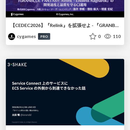
【CEDEC2026】『Relink』を拡張せよ - 『GRANBLUE FANTASY: Relink - Endless Ragnarok』の開発速度と品質を守るCI運用
cygames
0
110
PRO