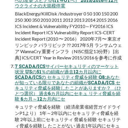
への攻撃 スピア型(IT⇒OTへ） 2015/2016年12⽉
ウクライナの⼤規模停電
BlackEnergy/KillDisk /Industroyer 0 50 100 150 200
250 300 350 2010 2011 2012 2013 2014 2015 2016
ICS Incident & Vulnerability FY2010～FY2016 ICS
Incident Report ICS Vulnerability Report ICS-CERT
Incident Report (2010 〜 2016） 2020年7⽉〜 東京オ
リンピック パラリピック ?? 2017年5⽉ ランサムウェ
ア WannaCry 重要インフラ（NISC指定13分野） [出
典] ICS/CERT Year in Review 2015/2016を参考に作成
7 SCADA/ICSサイバーセキュリティのマーケット
状況 USの51％の組織が過去12カ⽉以内に
SCADA/ICSの セキュリティ脅威を経験 Q8:あなた
が知っている限りであなたの組織がSCADA/ICS セ
キュリティ脅威を経験したことがありますか？ （ひ
とつ選択） 過去6カ月以内にセキュ リティ脅威を経
験 6カ月～12カ月内にセ
キュリティ脅威を経験 （経済産業省経営ガイドライ
ンP1より） 1年～2年以内にセキュリ ティ脅威を経
験 2年以上前にセキュリティ 脅威を経験 セキュリテ
ィ脅威を経験し たことがない 過去1年以内にセキュ