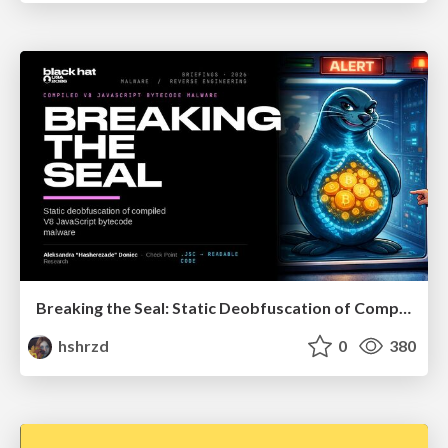
Breaking the Seal: Static Deobfuscation of Compiled V8 JavaScript Bytecode Malware
hshrzd
0
380