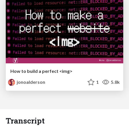
How to build a perfect <img>
jonoalderson
1
5.8k
Transcript