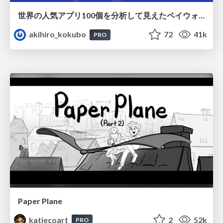
世界の人気アプリ100個を分析して見えたペイウォール設計の心得
akihiro_kokubo
72
41k
PRO
Paper Plane
katiecoart
2
52k
PRO