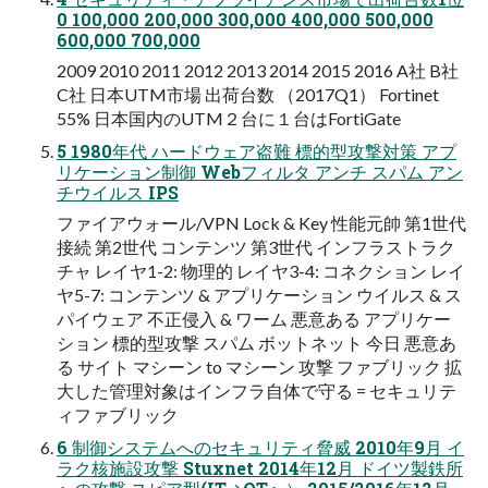
0 100,000 200,000 300,000 400,000 500,000
600,000 700,000
2009 2010 2011 2012 2013 2014 2015 2016 A社 B社
C社 ⽇本UTM市場 出荷台数 （2017Q1） Fortinet
55% ⽇本国内のUTM２台に１台はFortiGate
5 1980年代 ハードウェア盗難 標的型攻撃対策 アプ
リケーション制御 Webフィルタ アンチ スパム アン
チウイルス IPS
ファイアウォール/VPN Lock & Key 性能元帥 第1世代
接続 第2世代 コンテンツ 第3世代 インフラストラク
チャ レイヤ1-2: 物理的 レイヤ3-4: コネクション レイ
ヤ5-7: コンテンツ & アプリケーション ウイルス & ス
パイウェア 不正侵⼊ & ワーム 悪意ある アプリケー
ション 標的型攻撃 スパム ボットネット 今⽇ 悪意あ
る サイト マシーン to マシーン 攻撃 ファブリック 拡
⼤した管理対象はインフラ⾃体で守る = セキュリテ
ィファブリック
6 制御システムへのセキュリティ脅威 2010年9⽉ イ
ラク核施設攻撃 Stuxnet 2014年12⽉ ドイツ製鉄所