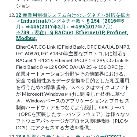
ション
12 産業⽤制御システム向けのシグネチャ対応を拡⼤
＜Industrialのシグネチャ数＞ § 254（2016年5
⽉）⇒446(2017年2⽉）⇒459(2017年7⽉）
⇒739（現在） § BACnet, Ethernet/IP, Profinet,
Modbus,
EtherCAT, CC-Link IE Field Basic, OPC DA/UA, DNP3,
IEC-60870, IEC-61850等主要なプロトコルに対応 §
BACnet 1 ⇒131 § Ethernet IP/CIP 1⇒ 29 § CC-Link IE
Field Basic０⇒12 § OPC DA/UA 25 ⇒ 156 OPC は、
産業オートメーション分野やその他業界における、
安全 で信頼性あるデータ交換を目的とした相互運用
を行うための標準 規格。スペックはマイクロソフト
が Microsoft Windows 向けに開 発した技術に基づ
き、Windowsベースのアプリケーションとプロセ ス
制御ハードウェアをつなぐよう設計。OPCサーバ
（OPCを実装し たサーバソフトウェア）は様々なソ
フトウェアパッケージがプロセス 制御機器（PLCや
DCS）にアクセスする方法を提供。
13 § 制御システムセキュリティセンター(CSSC) »