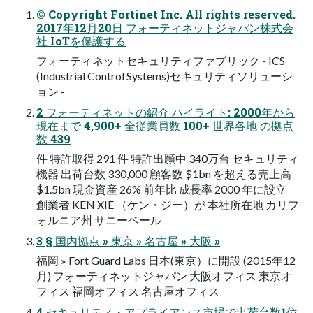
© Copyright Fortinet Inc. All rights reserved.
2017年12⽉20⽇ フォーティネットジャパン株式会
社 IoTを保護する
フォーティネットセキュリティファブリック - ICS
(Industrial Control Systems)セキュリティソリューシ
ョン -
2 フォーティネットの紹介 ハイライト: 2000年から
現在まで 4,900+ 全従業員数 100+ 世界各地 の拠点
数 439
件 特許取得 291 件 特許出願中 340万台 セキュリティ
機器 出荷台数 330,000 顧客数 $1bn を超える売上⾼
$1.5bn 現⾦資産 26% 前年⽐ 成⻑率 2000 年に設⽴
創業者 KEN XIE （ケン・ジー）が 本社所在地 カリフ
ォルニア州 サニーベール
3 § 国内拠点 » 東京 » 名古屋 » ⼤阪 »
福岡 » Fort Guard Labs ⽇本(東京）に開設 (2015年12
⽉) フォーティネットジャパン 大阪オフィス 東京オ
フィス 福岡オフィス 名古屋オフィス
4 セキュリティ・アプライアンス市場で出荷台数1位