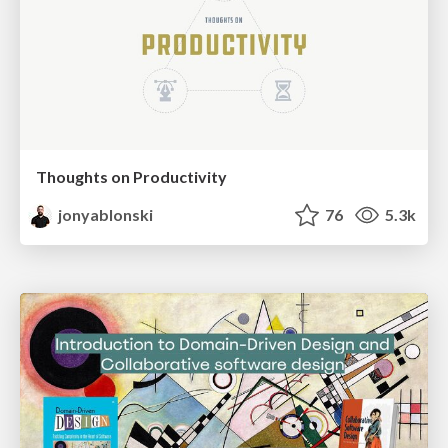
Thoughts on Productivity
jonyablonski
76
5.3k