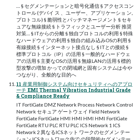
… § セグメンテーションと暗号化通信 § アクセスコン
トロール (デバイ ス 、ユーザー、アプリケーショ ン,
プロトコル) § 脆弱性とパッチマネージメント § セキ
ュアな無線接続 § トラフィックとユーザー分析 推奨
対策… § ITからの分離 § 独⾃プロトコルの利⽤ § 特殊
なハードウェアの利⽤ § 独⾃の組み込みOSの利⽤ §
有線接続 § インターネット接点なし § ITとの接続 §
標準プロトコル（IP）の活⽤ § ⼀般的なハードウェ
アの活⽤ § 主要なOSの活⽤ § 無線LANの活⽤ § 標的
型攻撃の増加 かっての閉域網と固有システムは今や
つながり、全般的な⽬的へ
11 産業⽤制御システム向けセキュリティへのアプロ
ーチ EMI Thermal Vibration Industrial Grade
& Compliance Ready
IT FortiGate DMZ Network Process Network Control
Network セキュア ゲートウェイ Field Network
FortiGate FortiGate HMI HMI HMI HMI FortiGate
FortiGate RTU PLC RTU PLC ICS Network 1 ICS
Network 2 異なるICSネット ワークのセグメン テー
ション ICSネットワーク内で の段階的セグメンテー