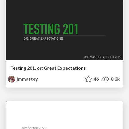
Testing 201, or: Great Expectations
jmmastey
46
8.2k