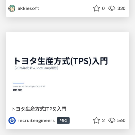
akkiesoft
0
330
トヨタ⽣産⽅式(TPS)⼊⾨
recruitengineers
2
560
PRO