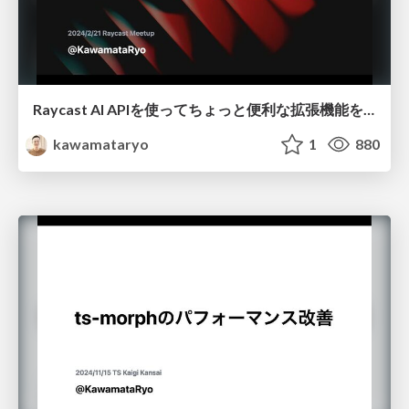
Raycast AI APIを使ってちょっと便利な拡張機能を作ってみた / created-a-handy-extension-using-the-raycast-ai-api
kawamataryo
1
880