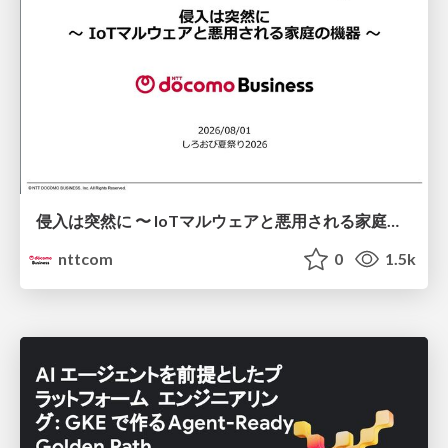
侵入は突然に 〜 IoTマルウェアと悪用される家庭の機器 ～ / When Intrusion Strikes: IoT Malware and the Abuse of Home Devices
nttcom
0
1.5k