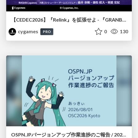
【CEDEC2026】『Relink』を拡張せよ - 『GRANBLUE FANTASY: Relink - Endless Ragnarok』の開発速度と品質を守るCI運用
cygames
0
130
PRO
OSPN.JPバージョンアップ作業進捗のご報告 / 20260801-osc26kyoto