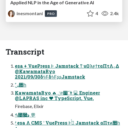
Applied NLP in the Age of Generative AI
inesmontani
4
2.4k
PRO
Transcript
esa + VuePress Ͱ Jamstack ͳ υΩϡϝϯταΠτΛ࡞Δ
@KawamataRyo
2021/09/30δϟϜδϟϜʂʂJamstack
ࣗݾ঺հ
KawamataRyo 🔥 ݩফ๷࢜ 👨💻 Engineer
@LAPRAS inc ❤ TypeScript, Vue,
Firebase, Elixir
ࠓ೔࿩͢͜ͱ 💬
ʴ esa Λ CMS ʹ VuePress Ͱ࡞ͬͨ Jamstack αΠτͷ঺հ