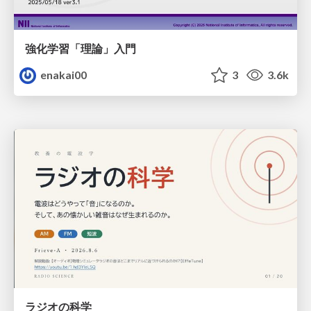
強化学習「理論」入門
enakai00
3
3.6k
ラジオの科学