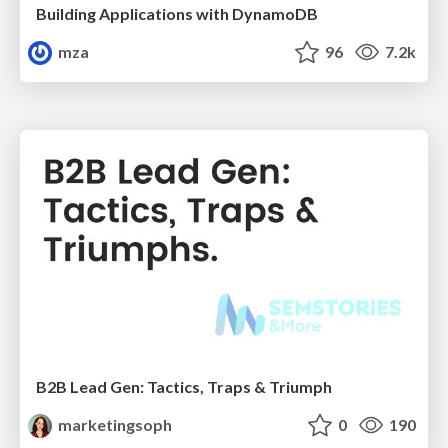
Building Applications with DynamoDB
mza
96
7.2k
B2B Lead Gen: Tactics, Traps & Triumph
marketingsoph
0
190