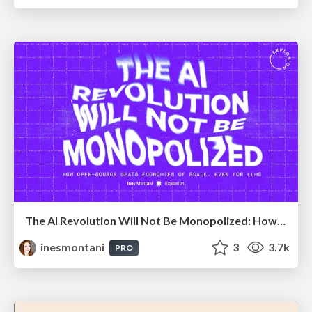
The AI Revolution Will Not Be Monopolized: How open-source beats economies of scale, even for LLMs
inesmontani
3
3.7k
PRO