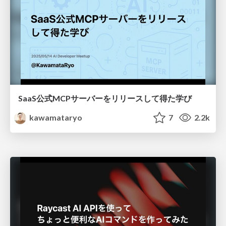
SaaS公式MCPサーバーをリリースして得た学び
kawamataryo
7
2.2k