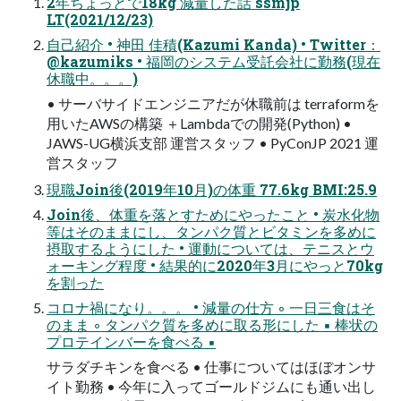
2年ちょっとで18kg 減量した話 ssmjp
LT(2021/12/23)
自己紹介 • 神田 佳積(Kazumi Kanda) • Twitter：
@kazumiks • 福岡のシステム受託会社に勤務(現在
休職中。。。)
• サーバサイドエンジニアだが休職前は terraformを
用いたAWSの構築 ＋Lambdaでの開発(Python) •
JAWS-UG横浜支部 運営スタッフ • PyConJP 2021 運
営スタッフ
現職Join後(2019年10月)の体重 77.6kg BMI:25.9
Join後、体重を落とすためにやったこと • 炭水化物
等はそのままにし、タンパク質とビタミンを多めに
摂取するようにした • 運動については、テニスとウ
ォーキング程度 • 結果的に2020年3月にやっと70kg
を割った
コロナ禍になり。。。 • 減量の仕方 ◦ 一日三食はそ
のまま ◦ タンパク質を多めに取る形にした ▪ 棒状の
プロテインバーを食べる ▪
サラダチキンを食べる • 仕事についてはほぼオンサ
イト勤務 • 今年に入ってゴールドジムにも通い出し