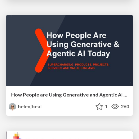
How People are Using Generative and Agentic AI to Supercharge Their Products, Projects, Services and Value Streams Today
helenjbeal
1
260