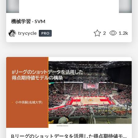
機械学習 - SVM
trycycle
2
1.2k
PRO
Bリーグのショットデータを活用した得点期待値モデルの構築 / Construction of expected points model using shot data of B.LEAGUE