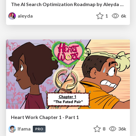
The AI Search Optimization Roadmap by Aleyda Solis
aleyda
1
6k
Heart Work Chapter 1 - Part 1
lfama
8
36k
PRO