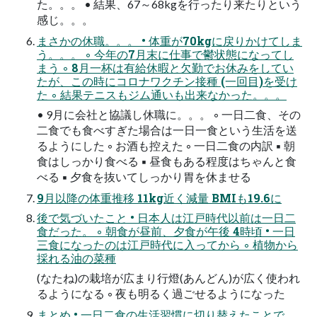
た。。。 • 結果、67～68kgを行ったり来たりという
感じ。。。
まさかの休職。。。 • 体重が70kgに戻りかけてしま
う。。。 ◦ 今年の7月末に仕事で鬱状態になってし
まう ◦ 8月一杯は有給休暇と欠勤でお休みをしてい
たが、この時にコロナワクチン接種 (一回目)を受け
た ◦ 結果テニスもジム通いも出来なかった。。。
• 9月に会社と協議し休職に。。。 ◦ 一日二食、その
二食でも食べすぎた場合は一日一食という生活を送
るようにした ◦ お酒も控えた ◦ 一日二食の内訳 ▪ 朝
食はしっかり食べる ▪ 昼食もある程度はちゃんと食
べる ▪ 夕食を抜いてしっかり胃を休ませる
9月以降の体重推移 11kg近く減量 BMIも19.6に
後で気づいたこと • 日本人は江戸時代以前は一日二
食だった。 ◦ 朝食が昼前、夕食が午後 4時頃 • 一日
三食になったのは江戸時代に入ってから ◦ 植物から
採れる油の菜種
(なたね)の栽培が広まり行燈(あんどん)が広く使われ
るようになる ◦ 夜も明るく過ごせるようになった
まとめ • 一日二食の生活習慣に切り替えたことで、