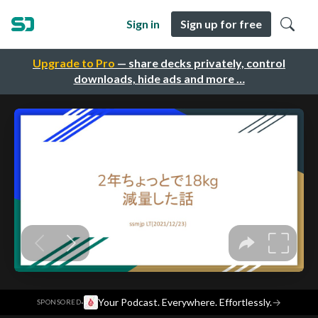
Sign in
Sign up for free
Upgrade to Pro
— share decks privately, control
downloads, hide ads and more …
·
Your Podcast. Everywhere. Effortlessly.
→
SPONSORED