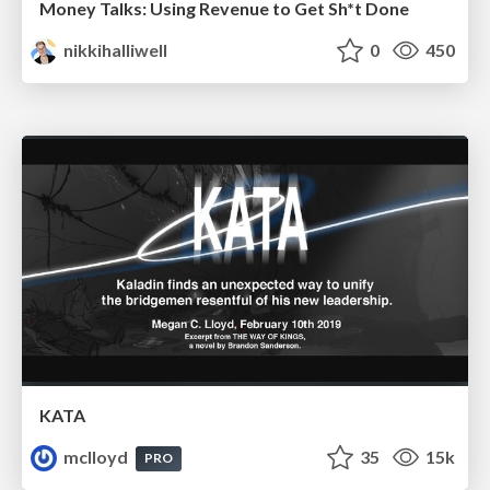
Money Talks: Using Revenue to Get Sh*t Done
nikkihalliwell
0
450
KATA
mclloyd
35
15k
PRO