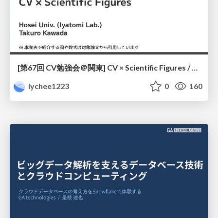
[第67回 CV勉強会＠関東] CV × Scientific Figures / kantoCV 67th CVPR 2026
lychee1223
0
160