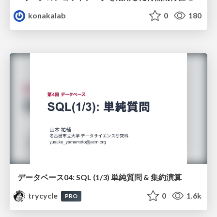
konakalab
0
180
データベース04: SQL (1/3) 単純質問 & 集約演算
trycycle
0
1.6k
PRO