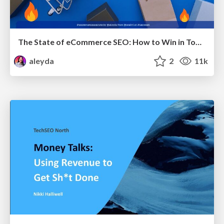
The State of eCommerce SEO: How to Win in Today's Products SERPs - #SEOweek
aleyda
2
11k