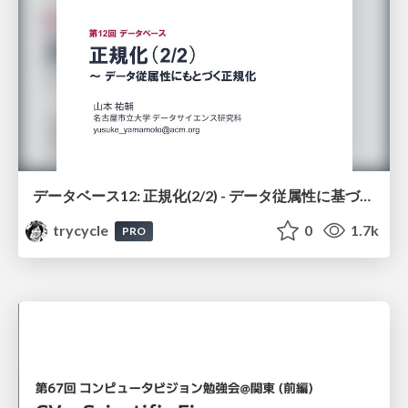
データベース12: 正規化(2/2) - データ従属性に基づく正規化
trycycle
0
1.7k
PRO